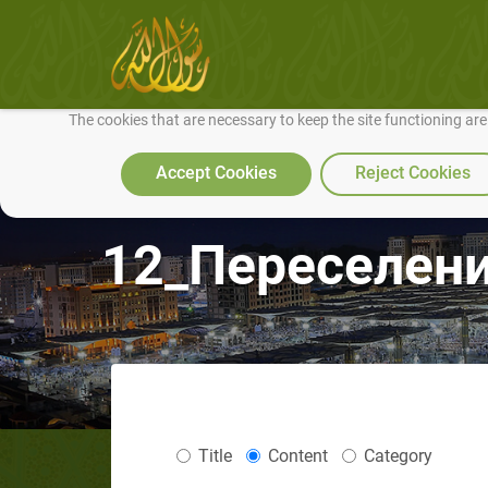
We use cookies to make our site work well for you and so we can conti
The cookies that are necessary to keep the site functioning ar
Accept Cookies
Reject Cookies
12_Переселени
Title
Content
Category