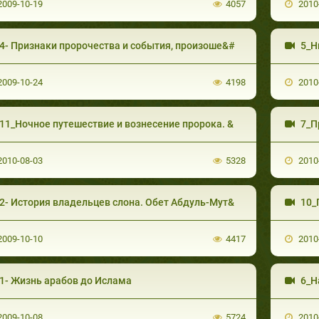
009-10-19
4057
2010
4- Признаки пророчества и события, произоше&#
5_Н
009-10-24
4198
2010
11_Ночное путешествие и вознесение пророка. &
7_П
010-08-03
5328
2010
2- История владельцев слона. Обет Абдуль-Мут&
10_
009-10-10
4417
2010
1- Жизнь арабов до Ислама
6_Н
009-10-08
5724
2010