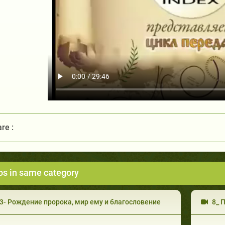
re :
os in same category
3- Рождение пророка, мир ему и благословение
8_ 