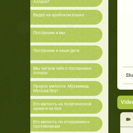
Аллаха?
Видео на арабском языке
Посланник и мы
Посланник и наши дети
Мы читали тебе о посланнике
Аллаха
Sha
Пророк милости. Мухаммад
Мусъад Якут
Vide
Его милость на политической
арене и на пол
Его милость по отношению к
противникам