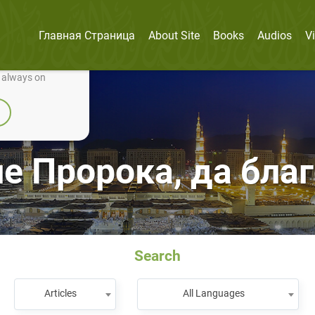
Главная Страница
About Site
Books
Audios
V
nually improve it.
e always on
е Пророка, да благ
Search
Articles
All Languages