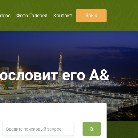
ideos
Фото Галерея
Контакт
Язык
ословит его А&