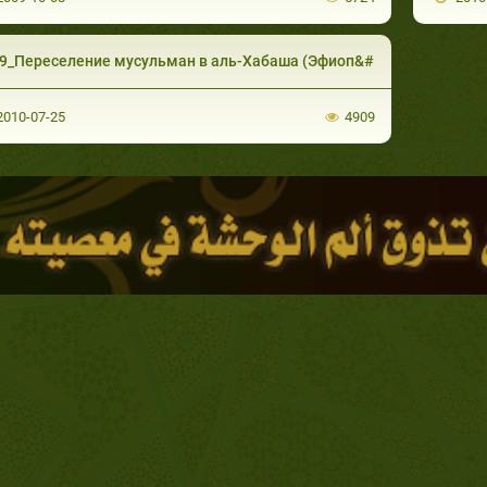
9_Переселение мусульман в аль-Хабаша (Эфиоп&#
010-07-25
4909