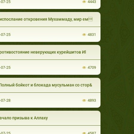
-07-25
4443
испослание откровения Мухаммаду, мир ем
-07-25
4831
ротивостояние неверующих курейшитов Иl
-07-25
4709
Полный бойкот и блокада мусульман со стор&
-07-28
4893
ачало призыва к Аллаху
-07-25
4587