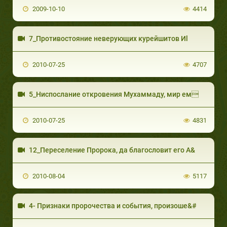
2009-10-10
4414
7_Противостояние неверующих курейшитов Иl
2010-07-25
4707
5_Ниспослание откровения Мухаммаду, мир ем
2010-07-25
4831
12_Переселение Пророка, да благословит его А&
2010-08-04
5117
4- Признаки пророчества и события, произоше&#