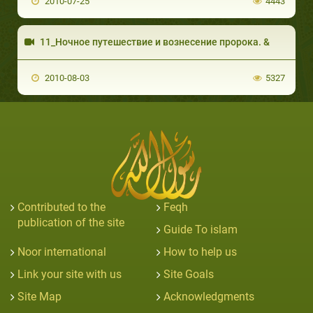
2010-07-25
4443
11_Ночное путешествие и вознесение пророка. &
2010-08-03
5327
Contributed to the
Feqh
publication of the site
Guide To islam
Noor international
How to help us
Link your site with us
Site Goals
Site Map
Acknowledgments