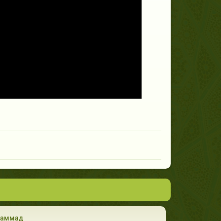
аммад