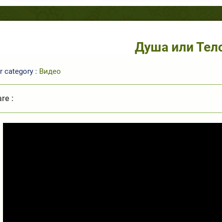
Душа или Тел
r category :
Видео
re :