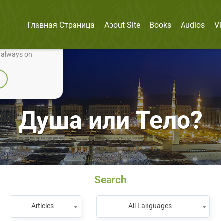
Главная Страница
About Site
Books
Audios
V
nually improve it.
e always on
Душа или Тело?
Search
Articles
All Languages