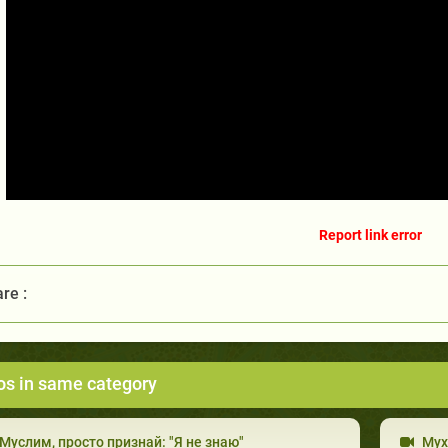
Report link error
re :
os in same category
Муслим, просто признай: "Я не знаю"
Мух