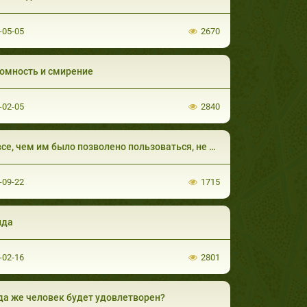
-05-05
2670
омность и смирение
-02-05
2840
, чем им было позволено пользоваться, не принесет им никакой пользы
-09-22
1715
ыда
-02-16
2801
да же человек будет удовлетворен?