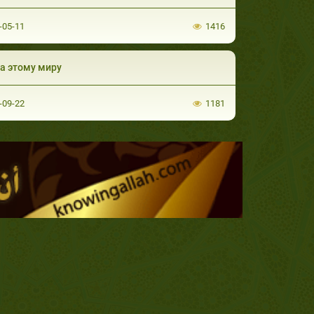
-05-11
1416
а этому миру
-09-22
1181