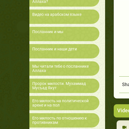
Аллаха?
Видео на арабском языке
Посланник и мы
Посланник и наши дети
Мы читали тебе о посланнике
Аллаха
Пророк милости. Мухаммад
Sha
Мусъад Якут
Его милость на политической
арене и на пол
Vide
Его милость по отношению к
противникам