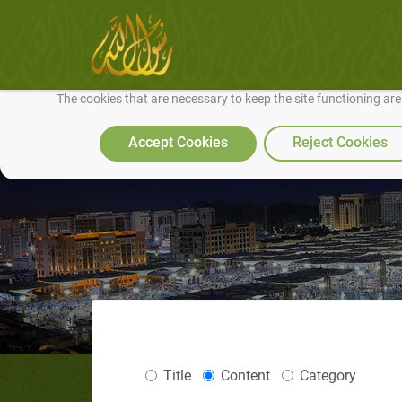
We use cookies to make our site work well for you and so we can conti
The cookies that are necessary to keep the site functioning ar
Accept Cookies
Reject Cookies
Title
Content
Category