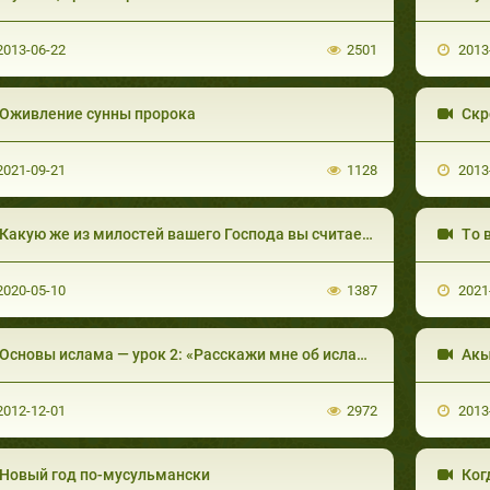
013-06-22
2501
2013
Оживление сунны пророка
Скр
021-09-21
1128
2013
Какую же из милостей вашего Господа вы считаете ложью?
Tо все
020-05-10
1387
2021
Основы ислама — урок 2: «Расскажи мне об исламе»
Ак
012-12-01
2972
2013
Новый год по-мусульмански
Ког