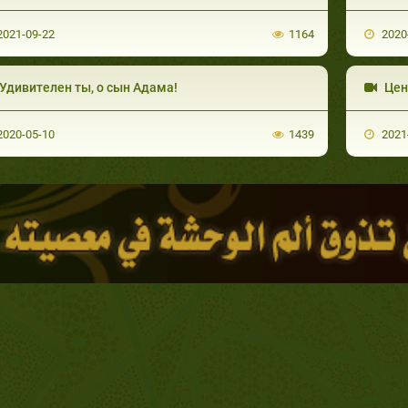
021-09-22
1164
2020
Удивителен ты, о сын Адама!
Цен
020-05-10
1439
2021