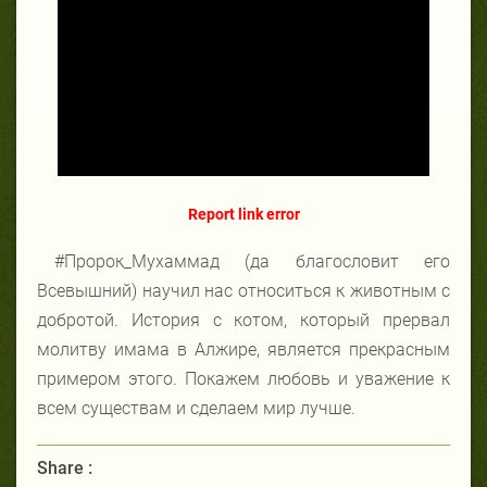
Report link error
#Пророк_Мухаммад (да благословит его
Всевышний) научил нас относиться к животным с
добротой. История с котом, который прервал
молитву имама в Алжире, является прекрасным
примером этого. Покажем любовь и уважение к
всем существам и сделаем мир лучше.
Share :