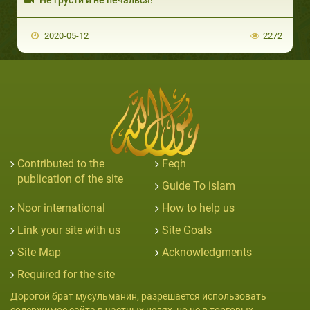
2020-05-12
2272
Contributed to the
Feqh
publication of the site
Guide To islam
Noor international
How to help us
Link your site with us
Site Goals
Site Map
Acknowledgments
Required for the site
Дорогой брат мусульманин, разрешается использовать
содержимое сайта в частных целях, но не в торговых