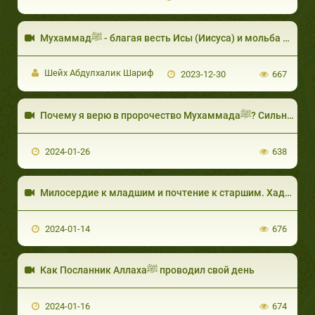
Мухаммадﷺ - благая весть Исы (Иисуса) и мольба Ибрахима (Авраама)
Шейх Абдулхалик Шариф
2023-12-30
667
Почему я верю в пророчество Мухаммадаﷺ? Сильные аргументы! Oсман Булут
2024-01-26
638
2024-01-14
676
Как Посланник Аллахаﷺ проводил свой день
2024-01-16
674