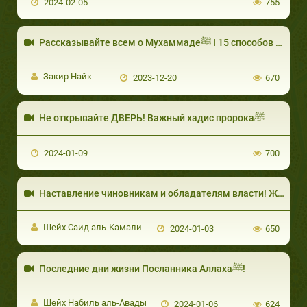
2024-02-05
755
Закир Найк
2023-12-20
670
Не открывайте ДВЕРЬ! Важный хадис пророкаﷺ
2024-01-09
700
Шейх Саид аль-Камали
2024-01-03
650
Последние дни жизни Посланника Аллахаﷺ!
Шейх Набиль аль-Авады
2024-01-06
624