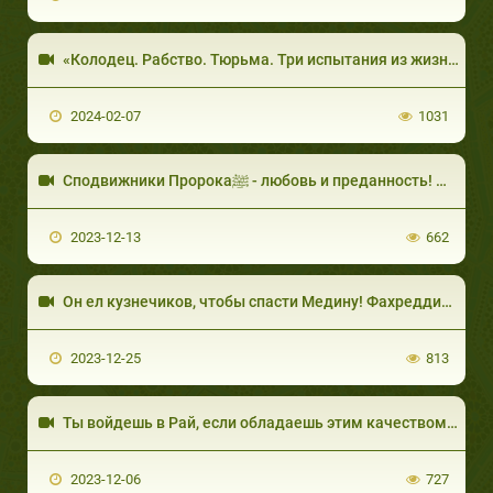
«Колодец. Рабство. Тюрьма. Три испытания из жизни пророка Юсуфа». Шейх Умар Абдулькафи
2024-02-07
1031
Сподвижники Пророкаﷺ - любовь и преданность! Шейх Набиль аль-Авады
2023-12-13
662
Он ел кузнечиков, чтобы спасти Медину! Фахреддин Паша - героический комендант Медины.
2023-12-25
813
2023-12-06
727