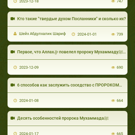
2023-12-18
747
Кто такие "твердые духом Посланники" и сколько их?
Шейх Абдулхалик Шариф
2024-01-01
739
Первое, что Алла
2023-12-09
690
6 способов как заслужить соседство с ПРОРОК
2024-01-08
664
Десять особенностей пророка Мухаммадаﷺ
2024-01-17
665