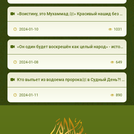
«Воистину, это Мухаммад ﷺ» Красивый нашид без музыки
2024-01-10
1031
«Он один будет воскрешён как целый народ» - история сподвижника Зайда ибн ‘Амра
2024-01-08
649
Кто выпьет из водоема пророкаﷺ в Судный День?! Описание водоема из достоверных хадисов
2024-01-11
890