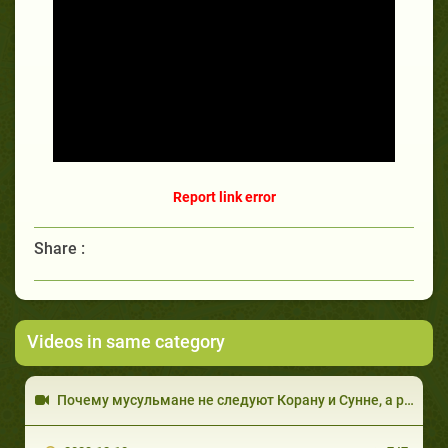
Report link error
Share :
Videos in same category
Почему мусульмане не следуют Корану и Сунне, а разделились на мазхабы? Мухаммад Низамудин Казами