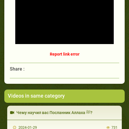
Report link error
Share :
Videos in same category
Чему научил вас Посланник Аллаха ﷺ?
2024-01-29
731