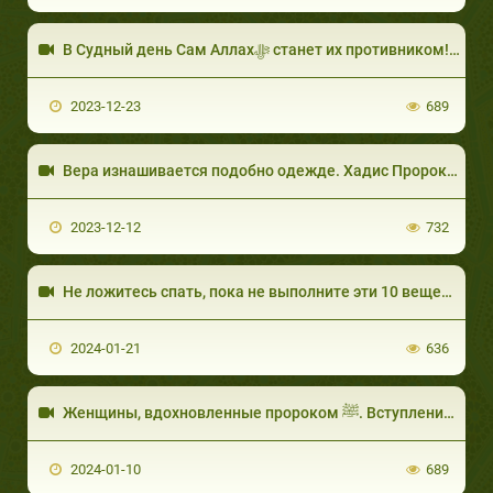
В Судный день Сам Аллахﷻ станет их противником! Кто же эти несчастные? Пугающий хадис.
2023-12-23
689
2023-12-12
732
2024-01-21
636
Женщины, вдохновленные пророком ﷺ. Вступление. Шейх Хишам Аль-Авади.
2024-01-10
689