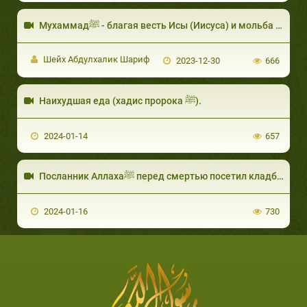
Мухаммадﷺ - благая весть Исы (Иисуса) и мольба Ибрахима (Авраама)
Шейх Абдулхалик Шариф
2023-12-30
666
Наихудшая еда (хадис пророка ﷺ).
2024-01-14
657
Посланник Аллахаﷺ перед смертью посетил кладбище Аль-Баки
2024-01-16
730