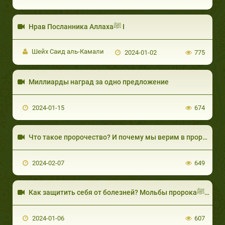
Нрав Посланника Аллахаﷺ I
Шейх Саид аль-Камали
2024-01-02
775
Миллиарды наград за одно предложение
2024-01-15
674
Что такое пророчество? И почему мы верим в пророков?
2024-02-07
649
Как защитить себ
2024-01-06
607