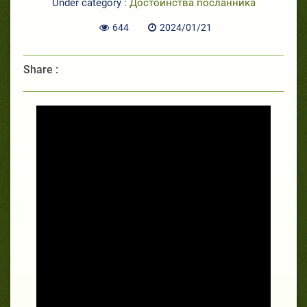
Under category :
Достоинства посланника
644
2024/01/21
Share :