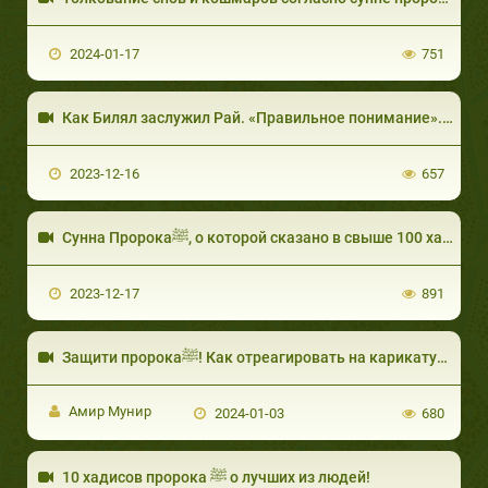
2024-01-17
751
Как Билял заслужил Рай. «Правильное понимание». Хадис 3 Шейх Ибрахим Дувейш
2023-12-16
657
Сунна Пророкаﷺ, о которой сказано в свыше 100 хадисах! Шейх Мухаммад Салих Мунаджид
2023-12-17
891
Защити пророкаﷺ! Как отреагировать на карикатуры? Бойкот Франции.
Амир Мунир
2024-01-03
680
10 хадисов пророка ﷺ о лучших из людей!