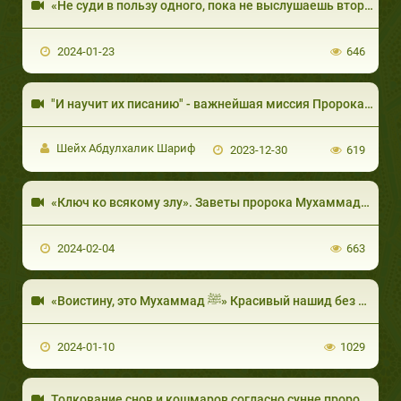
2024-01-23
646
Шейх Абдулхалик Шариф
2023-12-30
619
«Ключ ко всякому зл
2024-02-04
663
«Воистину, это Мухаммад ﷺ» Красивый нашид без музыки
2024-01-10
1029
Толкование снов и кошмаров согласно сунне пророкаﷺ!