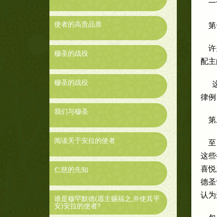
一
使者的高贵品质
第
许
穆圣的战役
配主
穆圣的战役
这
律例
我们与穆圣
第
阅读关于安拉的使者
至
这些
喜悦
仁慈的先知
德圣
认为
谁是穆罕默德(愿主赐福之,并使其平
安)安拉的使者?