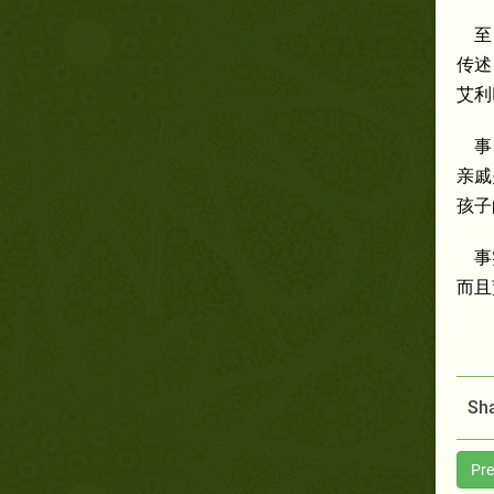
至
传述
艾利
事
亲戚
孩子
事
而且
Sha
Pre