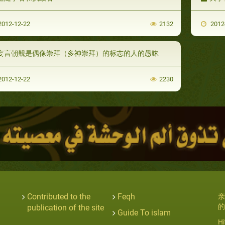
012-12-22
2132
2012
妄言朝觐是偶像崇拜（多神崇拜）的标志的人的愚昧
012-12-22
2230
Contributed to the
Feqh
亲
的
publication of the site
Guide To islam
Hi