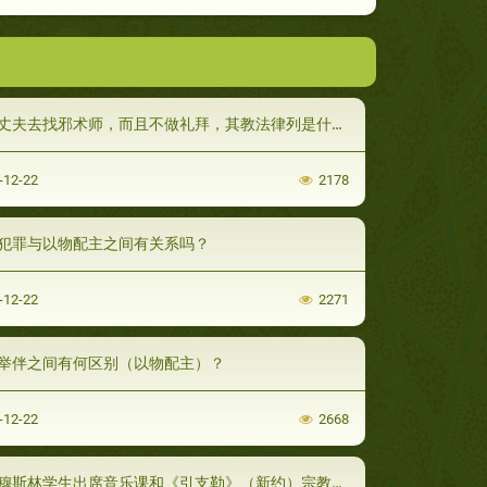
丈夫去找邪术师，而且不做礼拜，其教法律列是什么？
-12-22
2178
犯罪与以物配主之间有关系吗？
-12-22
2271
举伴之间有何区别（以物配主）？
-12-22
2668
穆斯林学生出席音乐课和《引支勒》（新约）宗教课的教法律列