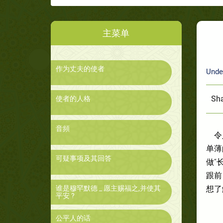
主菜单
作为丈夫的使者
Unde
Sha
使者的人格
音頻
令
单薄
可疑事项及其回答
做“
跟前
谁是穆罕默德 _ 愿主赐福之,并使其
想了
平安 ?
公平人的话