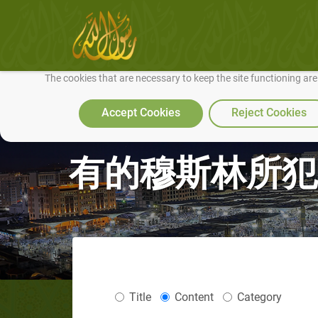
We use cookies to make our site work well for you and so we can conti
The cookies that are necessary to keep the site functioning ar
Accept Cookies
Reject Cookies
有的穆斯林所犯
Title
Content
Category