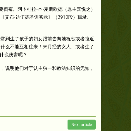
要倒霉。阿卜杜拉•本•麦斯欧德（愿主喜悦之）
《艾布•达伍德圣训实录》（3910段）辑录、
经常到生了孩子的妇女跟前去向她祝贺或者拉近
为什么不能互相往来！来月经的女人、或者生了
什么伤害呢？
已，说明他们对于认主独一和教法知识的无知，
Next article