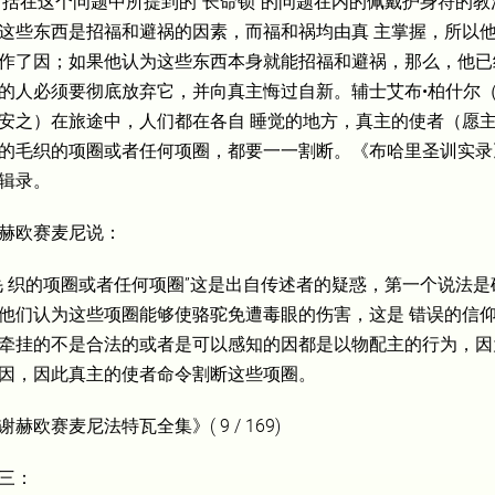
 括在这个问题中所提到的“长命锁”的问题在内的佩戴护身符的
这些东西是招福和避祸的因素，而福和祸均由真 主掌握，所以
作了因；如果他认为这些东西本身就能招福和避祸，那么，他已
的人必须要彻底放弃它，并向真主悔过自新。辅士艾布•柏什尔
安之）在旅途中，人们都在各自 睡觉的地方，真主的使者（愿
的毛织的项圈或者任何项圈，都要一一割断。《布哈里圣训实录》(2
辑录。
赫欧赛麦尼说：
毛 织的项圈或者任何项圈”这是出自传述者的疑惑，第一个说法
他们认为这些项圈能够使骆驼免遭毒眼的伤害，这是 错误的信
牵挂的不是合法的或者是可以感知的因都是以物配主的行为，因
因，因此真主的使者命令割断这些项圈。
谢赫欧赛麦尼法特瓦全集》( 9 / 169)
三：