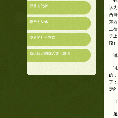
包
眼前的使者
认为
西当
东西
穆圣的功修
主福
子上
使者的礼拜方式
段）
穆圣传记的优秀文化价值
谢
“
的，
了：
定的
《
第