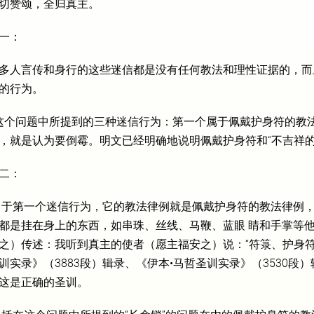
切赞颂，全归真主。
一：
多人言传和身行的这些迷信都是没有任何教法和理性证据的，而
的行为。
个问题中所提到的三种迷信行为：第一个属于佩戴护身符的教法
，就是认为要倒霉。明文已经明确地说明佩戴护身符和“不吉祥的
二：
 于第一个迷信行为，它的教法律例就是佩戴护身符的教法律例
都是挂在身上的东西，如串珠、丝线、马鞭、蓝眼 睛和手掌等
之）传述：我听到真主的使者（愿主福安之）说：“符箓、护身符
训实录》（3883段）辑录、《伊本•马哲圣训实录》（3530段
这是正确的圣训。