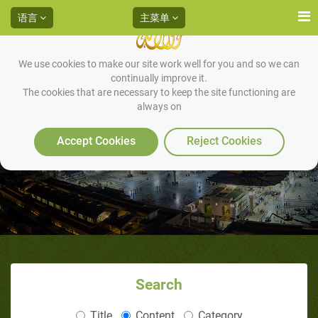
语言
主菜单
We use cookies to make our site work well for you and so we can
continually improve it.
The cookies that are necessary to keep the site functioning are
always on
真的黎明出现的时间
Accept Cookies
Reject Cookies
Search
Title
Content
Category