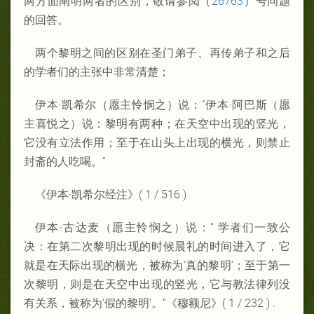
两方面阐明两者的区别，敬请参阅（
26763
）号问题
的回答。
两个黎明之间的区别在圣门弟子、再传弟子和之后
的学者们的主张中非常清楚；
伊本·凯希尔（愿主怜悯之）说：“伊本·阿巴斯（愿
主喜悦之）说：黎明有两种；在天空中出现的竖光，
它没有立法作用；至于在山头上出现的横光，则禁止
封斋的人吃喝。”
《伊本·凯希尔经注》( 1 / 516 )
伊本·古达麦（愿主怜悯之）说：“ 学者们一致公
决：在第二次黎明出现的时候晨礼的时间进入了，它
就是在天际出现的横光，被称为‘真的黎明’；至于第一
次黎明，则是在天空中出现的竖光，它与教法律列没
有关系，被称为‘假的黎明’。”《穆额尼》( 1 / 232 ) .