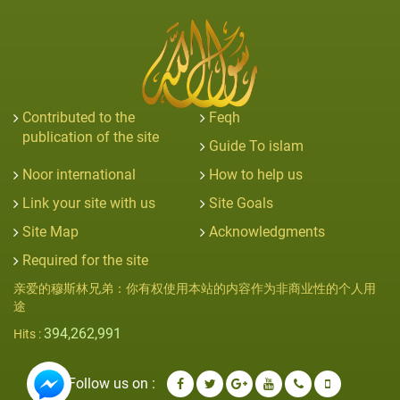
Contributed to the
Feqh
publication of the site
Guide To islam
Noor international
How to help us
Link your site with us
Site Goals
Site Map
Acknowledgments
Required for the site
亲爱的穆斯林兄弟：你有权使用本站的内容作为非商业性的个人用
途
394,262,991
Hits :
Follow us on :