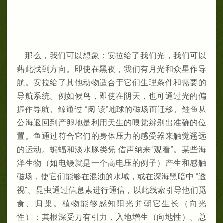
那么，我们可以想象：安拉给了我们光，我们可以
藉此找到方向。即使在黑夜，我们有月光和众星作导
航。安拉给了其他动物适合于它们生理条件和需要的
导航系统。例如候鸟，即使在阴天，也可通过光的偏
振作导航。鲸通过 “阅 读”地球的磁场而迁移。鲑鱼从
公海返回到产卵地是利用天生的嗅觉辨别出准确的位
置。鱼通过符合它们的身体压力的感受器来触觉遥远
的运动。蝙蝠和淡水豚类凭 借声纳来“观看”。某些海
洋生物（如电鳗就是一个高电压的例子）产生和感触
磁场，使它们能够在混浊的水域，或在深海黑暗中 “透
视”。昆虫通过信息素进行通信，以此线索引导他们觅
食、归巢。植物能够感知阳光并朝它生长（向光
性）；其根深受万有引力，入地增生（向地性）。总