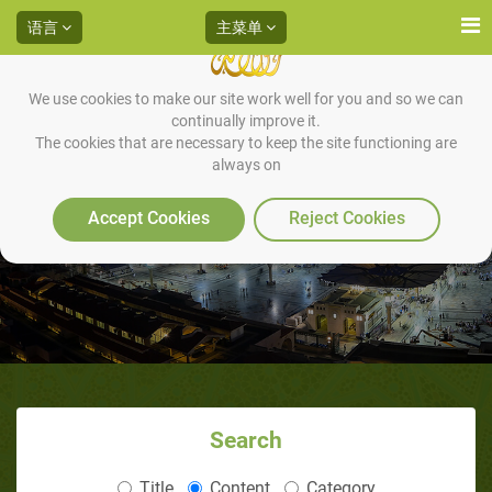
语言
主菜单
We use cookies to make our site work well for you and so we can
continually improve it.
The cookies that are necessary to keep the site functioning are
always on
大问题（2/3）：人生的目的
Accept Cookies
Reject Cookies
Search
Title
Content
Category