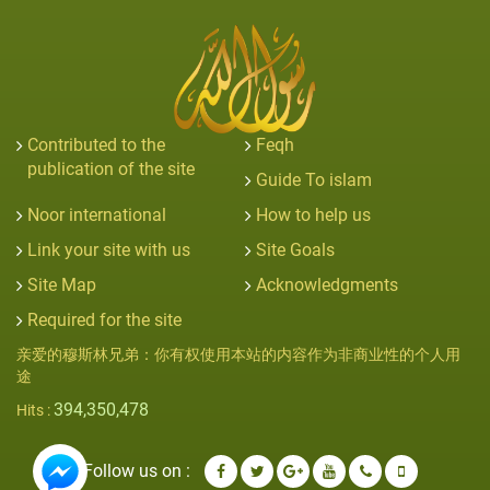
Contributed to the
Feqh
publication of the site
Guide To islam
Noor international
How to help us
Link your site with us
Site Goals
Site Map
Acknowledgments
Required for the site
亲爱的穆斯林兄弟：你有权使用本站的内容作为非商业性的个人用
途
394,350,478
Hits :
Follow us on :