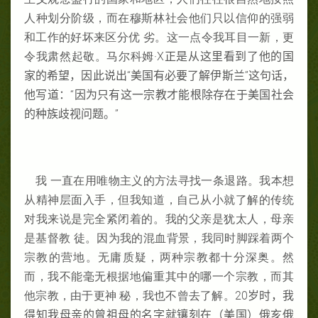
人种划分阶级，而在穆斯林社会他们只以信仰的强弱
和工作的好坏来区分优 劣。这一点令我耳目一新，更
令我肃然起敬。马尔科姆·X
正是从这里看到了他的国
家的希望，因此说出“美国有必要了解伊斯兰”这句话，
他写道：“因为只有这一宗教才能根除存在于美国社会
的种族歧视问题。”
我 一直在用唯物主义的方法寻找一条退路。我本想
从精神层面入手，但我知道，自己从小就了解的传统
对我来说是完全紧闭着的。我的父亲是犹太人，母亲
是基督教 徒。因为我的混血背景，我同时脚踩着两个
宗教的营地。无庸质疑，两种宗教都十分深奥。然
而，我不能毫无根据地偏重其中的哪一个宗教，而其
他宗教，由于更神 秘，我也不曾去了解。20
岁时，我
得知我母亲的曾祖母的名字就镶刻在（美国）俄亥俄