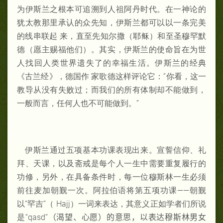
为伊斯兰之根本可追溯到人祖阿丹时代。在一神论的
犹太教那里承认的众先知，伊斯兰都可以以一条完美
的线串联起 来，直至先知尔撒（耶稣）和至圣穆罕默
德（愿主赐福他们）。其实，伊斯兰的使命旨在为世
人找回人类世界遗失了的幸福生活。伊斯兰的经典
《古兰经》，德国作 家歌德这样评论它：“你看，这一
教导从没有失败过；而我们的所有体制却不能做到，
一般而言，任何人也不可能做到。”
伊斯兰通过五项基本功课表现出来。宣誓信仰、礼
拜、天课，以及斋戒是每个人一生中需要重复履行的
功修，另外，在具备条件时，每一位穆斯林一生必须
前往麦加朝觐一次。阿拉伯语将第五项功课——朝觐
以“罕吉”（
Hajj）一词来表达，其意义正如学者们所说
是“qasd
”（渴望、心愿）的意思，以表达穆斯林男女