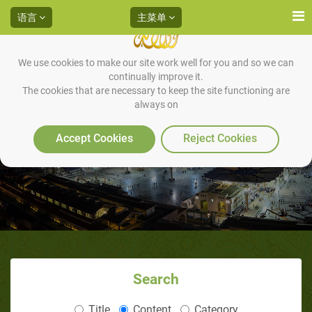
语言
主菜单
We use cookies to make our site work well for you and so we can
continually improve it.
The cookies that are necessary to keep the site functioning are
always on
美国作家及诗人迈克尔·沃尔夫
Accept Cookies
Reject Cookies
Search
Title
Content
Category