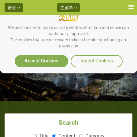
语言
主菜单
We use cookies to make our site work well for you and so we can
continually improve it.
The cookies that are necessary to keep the site functioning are
always on
幸福密码
Accept Cookies
Reject Cookies
Search
Title
Content
Category