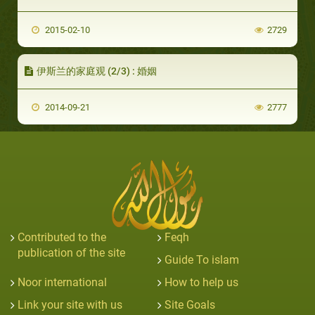
2015-02-10
2729
伊斯兰的家庭观 (2/3) : 婚姻
2014-09-21
2777
Contributed to the
Feqh
publication of the site
Guide To islam
Noor international
How to help us
Link your site with us
Site Goals