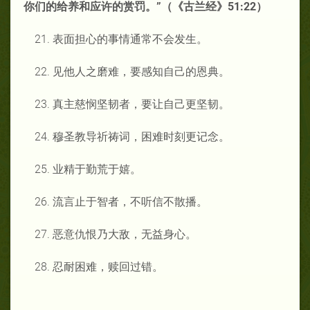
你
们的给养和应许的赏罚。
”
（《古
兰经》51:22
）
21. 表面担心的事情通常不会发生。
22. 见他人之磨难，要感知自己的恩典。
23. 真主慈悯坚韧者，要让自己更坚韧。
24. 穆圣教导祈祷词，困难时刻更记念。
25. 业精于勤荒于嬉。
26. 流言止于智者，不听信不散播。
27. 恶意仇恨乃大敌，无益身心。
28. 忍耐困难，赎回过错。