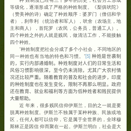
种 姓制度已经有三千多年的历史，社会分工形成
等级化，逐渐形成了严格的种姓制度。《梨俱吠陀》
（赞美神的诗）确定了种姓顺序：婆罗门（僧侣和学
者），刹帝利 （统治者和军人），吠舍（农场主，地
主和商人），首陀罗（农民，公务员，普通工人）。
四个种姓之外的人就是贱民，做清洁工作，不能接触
四个种姓。
“种姓制度把社会分成了多个小社会，不同地区的
同一种姓也有当地的特色和习惯。”
[5]
种姓是世袭制
的，实行内部通婚制。种姓制度对人们的日常生活和
风俗习惯影响很深，至今仍未消除，尤其广大农村情
况还比较严重。随着教育的普及和社会的进步，印度
的种姓制度也在发生变化，限制不再那么明显。政府
还在教育、就业和福利等方面为低种姓者和贱民提供
大量帮助。
近 年来，很多贱民信仰伊斯兰，目的之一就是要
脱离种姓制度。伊斯兰不独属于某种种族、民族或地
区，任何人都可以信仰，它是属于全世界的，全球穆
斯林正是因信 仰而聚在一起。伊斯兰明白，社会是大