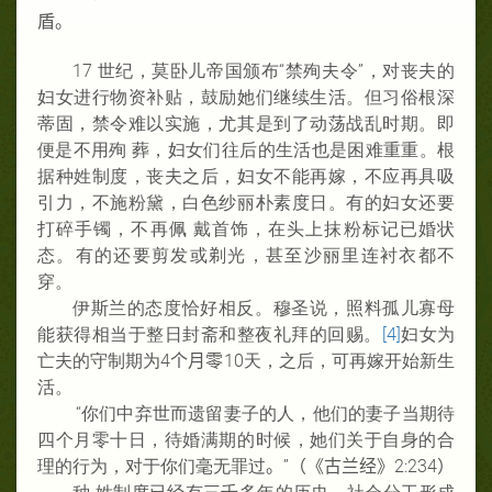
盾。
17 世纪，莫卧儿帝国颁布“禁殉夫令”，对丧夫的
妇女进行物资补贴，鼓励她们继续生活。但习俗根深
蒂固，禁令难以实施，尤其是到了动荡战乱时期。即
便是不用殉 葬，妇女们往后的生活也是困难重重。根
据种姓制度，丧夫之后，妇女不能再嫁，不应再具吸
引力，不施粉黛，白色纱丽朴素度日。有的妇女还要
打碎手镯，不再佩 戴首饰，在头上抹粉标记已婚状
态。有的还要剪发或剃光，甚至沙丽里连衬衣都不
穿。
伊斯兰的态度恰好相反。穆圣说，照料孤儿寡母
能获得相当于整日封斋和整夜礼拜的回赐。
[4]
妇女为
亡夫的守制期为4
个
月零
10天，之后，可再嫁开始新生
活。
“你们中弃世而遗留妻子的人，他们的妻子当期待
四个月零十日，待婚满期的时候，她们关于自身的合
理的行为，对于你们毫无罪过
。”（《古兰经》
2:234
）