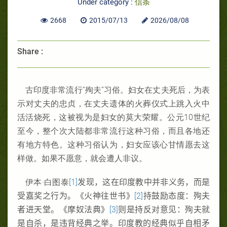
Under category :
信条
2668
2015/07/13
2026/08/08
Share :
古印度非常流行“殉夫”习俗。妇女在丈夫死后，为表
示对丈夫的忠贞，在丈夫遗体的火葬仪式上跳入火中
活活烧死，这被视为是妇女的莫大荣耀。公元10世纪
至今，整个次大陆都非常流行这种习俗，而且各地还
有地方特色。这种习俗认为，妇女应该心甘情愿去这
样做。如果不愿意，就会遭人非议。
伊本·白图泰
[1]
发现，这在印度教中并非义务，而是
受嘉奖之行为。《火神往世书》
[2]
持鼓励态度：殉夫
者进天堂。《摩奴法典》
[3]
则是持反对意见：殉夫就
是自杀，是违背经典之举。印度教的经典似乎自相矛