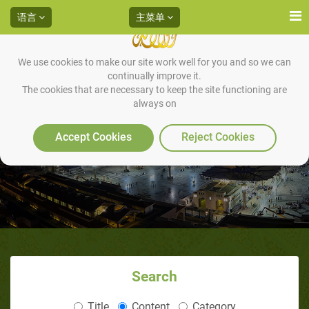
语言
主菜单
We use cookies to make our site work well for you and so we can
continually improve it.
The cookies that are necessary to keep the site functioning are
always on
印度教与伊斯兰宗教对比
（4/4）：其他区别
Accept Cookies
Reject Cookies
Search
Title
Content
Category