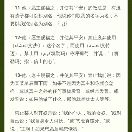
11-
他（愿主赐福之，并使其平安）的做法是：有没
有孩子都可以起别名，他说你们取我的名字为名，不
要以我的别名为别名。
〖ق〗
12-
他（愿主赐福之，并使其平安）禁止废弃使用
（العشاء艾沙伊）这个名字，而使用（العتمة艾特
迈）。禁止用（كرم凯勒玛）称呼葡萄，并说：“（凯
勒玛）指：信士的心”。
13-
他（愿主赐福之，并使其平安）禁止我们说：因
为某某星辰而下雨，如果不是因为真主和你就会怎
样，或以真主之外的任何事物发誓，或经常发誓。或
发誓说：如果他做了什么，那他就是犹太人等等。
禁止某人对其奴隶说：“我的仆人，我的女奴。”或对
自己说：“我自身令人讨厌。”或“恶魔真该死。”或
说：“主啊！如果您愿意就恕饶我。”