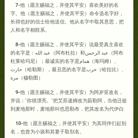
7-
他（愿主赐福之，并使其平安）喜欢美好的名
字。他（愿主赐福之，并使其平安）命令选名字好，
长得也好的信士给他送信。他从名字中取其意思，把
人和名字相联系。
8-
他（愿主赐福之，并使其平安）说最受真主喜欢
的名字是：عبد الله
（阿布杜拉）和عبد الرحمن
（阿布
杜莱哈玛尼）；最诚实的名字是همام
（海玛姆）、
حارث
（哈勒斯），最丑恶的名字是حرب
（哈拉比）、
مرة
（穆勒图）
9-
他（愿主赐福之，并使其平安）为阿岁亚改名，
并说：“你很漂亮。”把艾苏递姆改为茹勒阿，当他迁徙
到麦地那时，麦地那叫也思勒布，把其改名为代伊白
10-
他（愿主赐福之，并使其平安）为其同伴们起别
名，也曾为小孩和其妻子取别名。