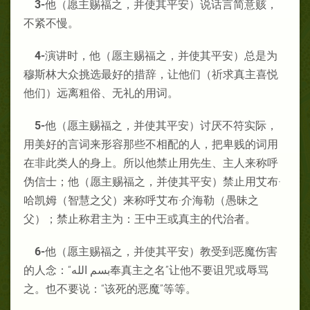
3-
他（愿主赐福之，并使其平安）说话言简意赅，
不紧不慢。
4-
演讲时，他（愿主赐福之，并使其平安）总是为
穆斯林大众挑选最好的措辞，让他们（祈求真主喜悦
他们）远离粗俗、无礼的用词。
5-
他（愿主赐福之，并使其平安）讨厌不符实际，
用美好的言词来形容那些不相配的人，把卑贱的词用
在非此类人的身上。所以他禁止用先生、主人来称呼
伪信士；他（愿主赐福之，并使其平安）禁止用艾布·
哈凯姆（智慧之父）来称呼艾布·介海勒（愚昧之
父）；禁止称君主为：王中王或真主的代治者。
6-
他（愿主赐福之，并使其平安）教受到恶魔伤害
的人念：“بسم الله奉真主之名”让他不要诅咒或辱骂
之。也不要说：“该死的恶魔”等等。