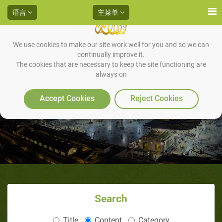
语言
主菜单
We use cookies to make our site work well for you and so we can
continually improve it.
The cookies that are necessary to keep the site functioning are
always on
第二十五：说话、沉默、择词和
取名
Accept Cookies
Reject Cookies
Search
Title
Content
Category