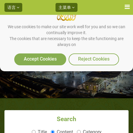
语言
主菜单
We use cookies to make our site work well for you and so we can
continually improve it.
The cookies that are necessary to keep the site functioning are
always on
内宣礼的圣行
Accept Cookies
Reject Cookies
Search
Title
Content
Category