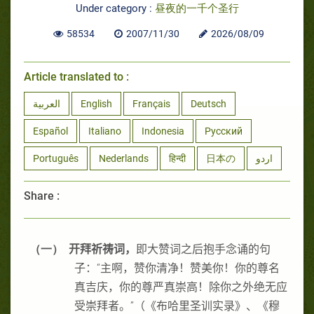
Under category :
昼夜的一千个圣行
58534
2007/11/30
2026/08/09
Article translated to :
العربية
English
Français
Deutsch
Español
Italiano
Indonesia
Русский
Português
Nederlands
हिन्दी
日本の
اردو
Share :
（一）
开拜祈祷词，
即大赞词之后抱手念诵的句
子：“主啊，赞你清净！赞美你！你的尊名
真吉庆，你的尊严真崇高！除你之外绝无应
受崇拜者。”（《布哈里圣训实录》、《穆