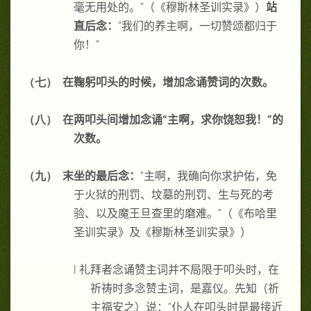
毫无用处的。”（《穆斯林圣训实录》）
站
直后念：
“我们的养主啊，一切赞颂都归于
你！”
（七）
在鞠躬叩头的时候，增加念诵赞词的次数。
（八）
在两叩头间增加念诵“主啊，求你饶恕我！”的
次数。
（九）
末坐的最后念：
“主啊，我确向你求护佑，免
于火狱的刑罚、坟墓的刑罚、生与死的考
验、以及魔王旦查里的磨难。”（《布哈里
圣训实录》及《穆斯林圣训实录》）
l
礼拜者念诵赞主词并不局限于叩头时，在
祈祷时多念赞主词，是嘉仪。先知（祈
主福安之）说：“仆人在叩头时是最接近