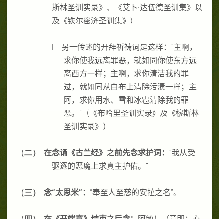
斯林圣训实录》、《艾卜·达伍德圣训集》以
及《铁尔密济圣训集》）
l
另一传述的开拜祈祷词是这样：“主啊，
求你使我远离罪恶，就如同你使东方远
离西方一样；主啊，求你清洁我的罪
过，就如同从白布上清除污渍一样；主
阿，求你用水、雪和冰雹清除我的罪
恶。”（《布哈里圣训实录》及《穆斯林
圣训实录》）
（二）
在念诵《古兰经》之前先念求护词：
“我从受
驱逐的恶魔上求真主护佑。”
（三）
念“太思米”：
“奉至人至慈的安拉之名”。
（四）
在《开端章》结束之后念：
阿敏！（意即：心