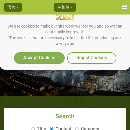
语言
主菜单
We use cookies to make our site work well for you and so we can
continually improve it.
The cookies that are necessary to keep the site functioning are
always on
拜功中圣行的言辞
Accept Cookies
Reject Cookies
Search
Title
Content
Category