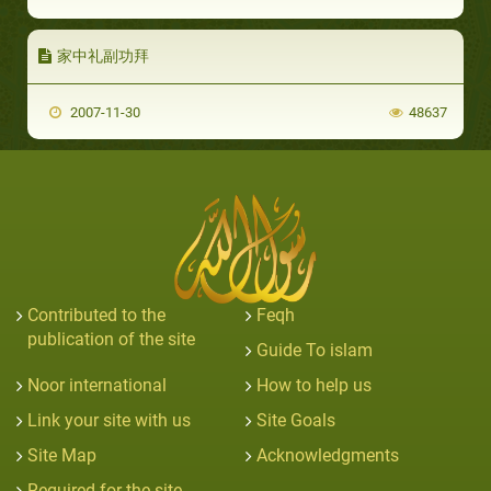
家中礼副功拜
2007-11-30
48637
Contributed to the
Feqh
publication of the site
Guide To islam
Noor international
How to help us
Link your site with us
Site Goals
Site Map
Acknowledgments
Required for the site