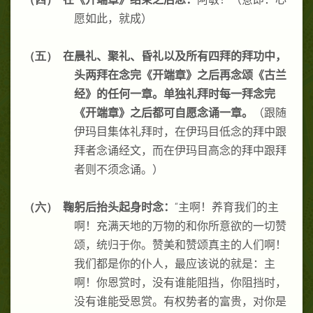
愿如此，就成）
（五）
在晨礼、聚礼、昏礼以及所有四拜的拜功中，
头两拜在念完《开端章》之后再念颂《古兰
经》的任何一章。单独礼拜时每一拜念完
《开端章》之后都可自愿念诵一章。
（跟随
伊玛目集体礼拜时，在伊玛目低念的拜中跟
拜者念诵经文，而在伊玛目高念的拜中跟拜
者则不须念诵。）
（六）
鞠躬后抬头起身时念：
“主啊！养育我们的主
啊！充满天地的万物的和你所意欲的一切赞
颂，统归于你。赞美和赞颂真主的人们啊！
我们都是你的仆人，最应该说的就是：主
啊！你恩赏时，没有谁能阻挡，你阻挡时，
没有谁能受恩赏。有权势者的富贵，对你是