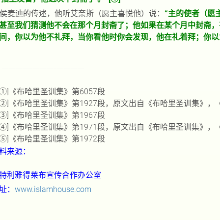
侯麦迪的传述，他听艾奈斯（愿主喜悦他）说：
“主的使者（愿
甚至我们猜测他不会在那个月封斋了；他如果在某个月中封斋，
间，你以为他不礼拜，当你看他时你会发现，他在礼着拜；你以
________________________
①
]
《布哈里圣训集》第
6057
段
②
]
《布哈里圣训集》第
1927
段，原文出自《布哈里圣训集》，
③
]
《布哈里圣训集》第
1967
段
④
]
《布哈里圣训集》第
1971
段，原文出自《布哈里圣训集》，
⑤
]
《布哈里圣训集》第
1972
段
料来源：
特利雅得莱布宣传合作办公室
址：
www.islamhouse.com