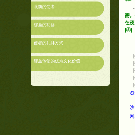
眼前的使者
-
斋，
在夜
穆圣的功修
[
⑤
]
使者的礼拜方式
[
穆圣传记的优秀文化价值
[
[
[
[
资
沙
网