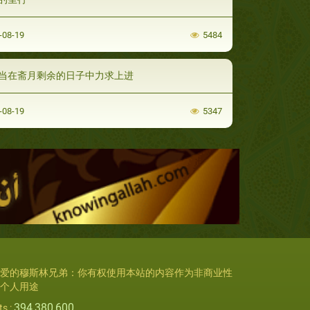
-08-19
5484
当在斋月剩余的日子中力求上进
-08-19
5347
爱的穆斯林兄弟：你有权使用本站的内容作为非商业性
个人用途
394,380,600
ts :