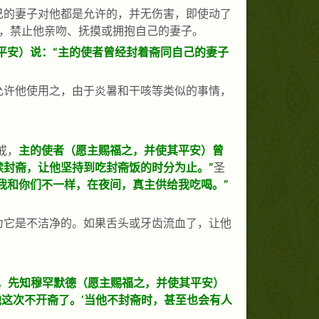
己的妻子对他都是允许的，并无伤害，即使动了
，禁止他亲吻、抚摸或拥抱自己的妻子。
平安）说：“主的使者曾经封着斋同自己的妻子
允许他使用之，由于炎暑和干咳等类似的事情，
戒，
主的使者（愿主赐福之，并使其平安）曾
续封斋，让他坚持到吃封斋饭的时分为止。”
圣
我和你们不一样，在夜间，真主供给我吃喝。”
为它是不洁净的。如果舌头或牙齿流血了，让他
外，先知穆罕默德（愿主赐福之，并使其平安）
这次不开斋了。’当他不封斋时，甚至也会有人