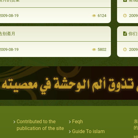
009-08-19
6124
2009
告别斋月
你们
009-08-19
5802
2009
Contributed to the
Feqh
亲
的
publication of the site
Guide To islam
Hi