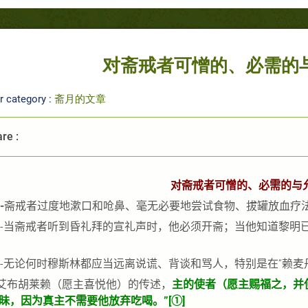
对斋戒者可憎的、必需的
r category :
斋月的文章
re :
对斋戒者可憎的、必需的与
-
斋戒者过度地漱口和呛鼻、毫无必要地尝试食物、拔罐放血疗
-
当斋戒者听到昏礼拜的宣礼声时，他必须开斋；当他知道黎明
-
无论何时穆斯林都应当远离说谎、背谈和骂人，特别是在“赖麦
艾布胡莱赖（愿主喜悦他）的传述，
主的使者（愿主赐福之，并
昧，因为真主不需要他放弃吃喝。”
[
①
]