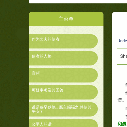
主菜单
作为丈夫的使者
Unde
Sha
使者的人格
音頻
f
可疑事项及其回答
f
情。
谁是穆罕默德 _ 愿主赐福之,并使其
f
平安 ?
和愚
公平人的话