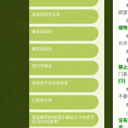
f
欲望
使者的高贵品质
接吻
穆圣的战役
f
允许
穆圣的战役
f
我们与穆圣
禁止
门弟
[
③
]
阅读关于安拉的使者
f
不要
仁慈的先知
f
谁是穆罕默德(愿主赐福之,并使其平
没有
安)安拉的使者?
说：