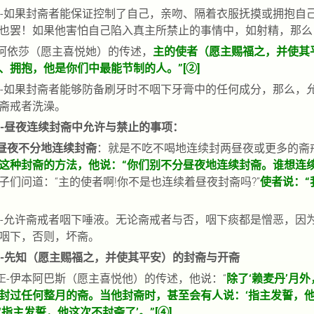
-
如果封斋者能保证控制了自己，亲吻、隔着衣服抚摸或拥抱自
也罢！如果他害怕自己陷入真主所禁止的事情中，如射精，那么
阿依莎（愿主喜悦她）的传述，
主的使者（愿主赐福之，并使其
、拥抱，他是你们中最能节制的人。”
[
②
]
-
如果封斋者能够防备刷牙时不咽下牙膏中的任何成分，那么，
斋戒者洗澡。
-
昼夜连续封斋中允许与禁止的事项：
昼夜不分地连续封斋
：
就是不吃不喝地连续封两昼夜或更多的斋
这种封斋的方法，他说：“你们别不分昼夜地连续封斋。谁想连
子们问道：“主的使者啊
!
你不是也连续着昼夜封斋吗
?
”
使者说：“
-
允许斋戒者咽下唾液。无论斋戒者与否，咽下痰都是憎恶，因
咽下，否则，坏斋。
-
先知（愿主赐福之，并使其平安）的封斋与开斋
Œ
-
伊本阿巴斯（愿主喜悦他）的传述，他说：“
除了‘赖麦丹’月
封过任何整月的斋。当他封斋时，甚至会有人说：‘指主发誓，他
‘指主发誓，他这次不封斋了’。”
[
④
]