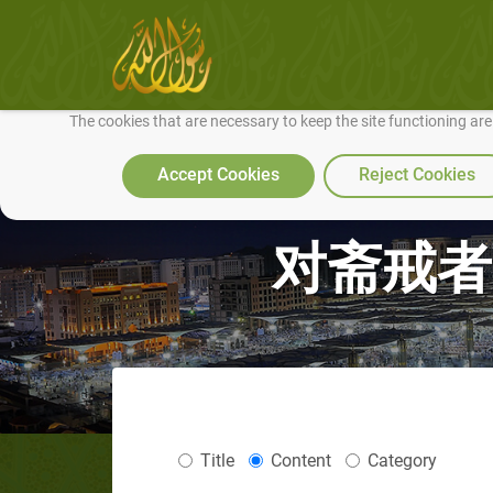
We use cookies to make our site work well for you and so we can conti
The cookies that are necessary to keep the site functioning ar
Accept Cookies
Reject Cookies
对斋戒者
Title
Content
Category