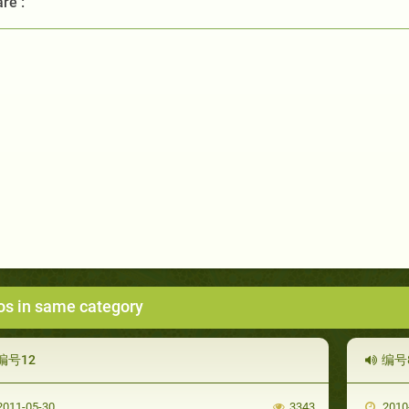
re :
os in same category
编号12
编号
011-05-30
3343
2010