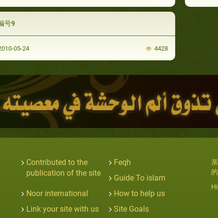
编号9
010-05-24
4428
Contributed to the
Feqh
亲
的
publication of the site
Guide To islam
Hi
Noor international
How to help us
Link your site with us
Site Goals