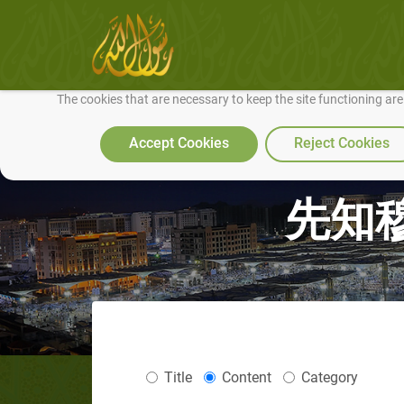
We use cookies to make our site work well for you and so we can conti
The cookies that are necessary to keep the site functioning ar
Accept Cookies
Reject Cookies
先知
Title
Content
Category