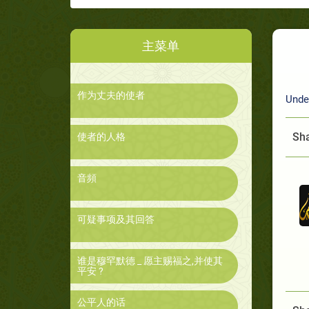
主菜单
作为丈夫的使者
Unde
Sha
使者的人格
音頻
可疑事项及其回答
谁是穆罕默德 _ 愿主赐福之,并使其
平安 ?
公平人的话