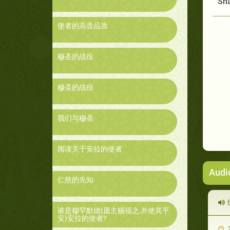
Sha
使者的高贵品质
穆圣的战役
穆圣的战役
我们与穆圣
阅读关于安拉的使者
Audi
仁慈的先知
谁是穆罕默德(愿主赐福之,并使其平
安)安拉的使者?
2