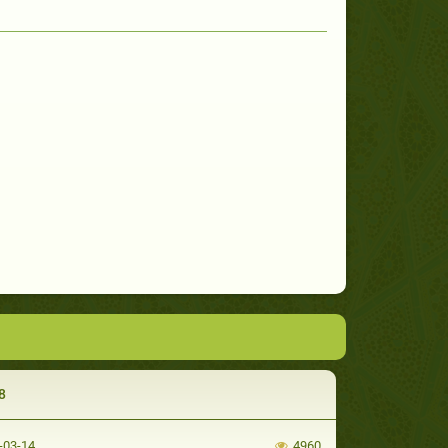
8
-03-14
4960