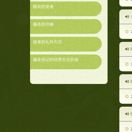
眼前的使者
穆圣的功修
2
使者的礼拜方式
穆圣传记的优秀文化价值
2
2
2