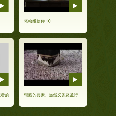
塔哈维信仰 10
觐者的警告
朝觐的要素、当然义务及圣行