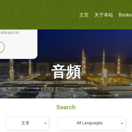
主页
关于本站
Books
nually improve it.
e always on
音頻
Search
文章
All Languages