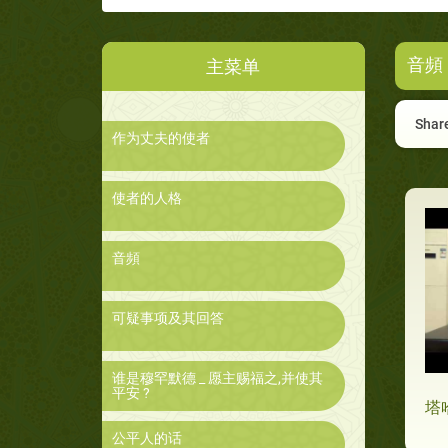
音頻
主菜单
Share
作为丈夫的使者
使者的人格
音頻
可疑事项及其回答
谁是穆罕默德 _ 愿主赐福之,并使其
平安 ?
塔
公平人的话