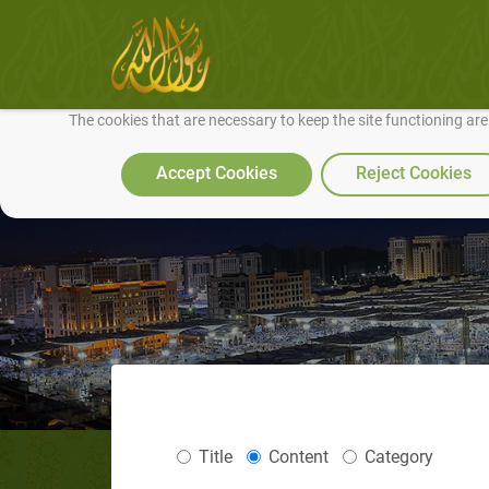
We use cookies to make our site work well for you and so we can conti
The cookies that are necessary to keep the site functioning ar
Accept Cookies
Reject Cookies
Title
Content
Category