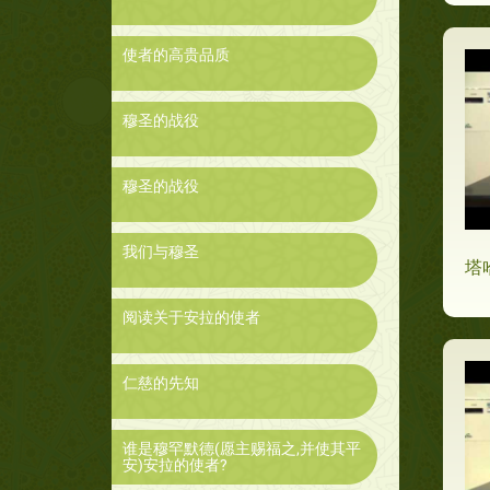
使者的高贵品质
穆圣的战役
穆圣的战役
我们与穆圣
塔
阅读关于安拉的使者
仁慈的先知
谁是穆罕默德(愿主赐福之,并使其平
安)安拉的使者?