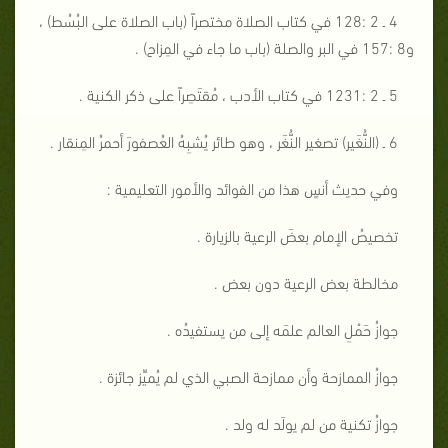
4 ـ 2 :128 في كتاب الصلاة مختصراً (باب الصلاة على البُسُط) ،
و8 :157 في البر والصلة (باب ما جاء في المِزاح) .
5 ـ 2 :1231 في كتاب الأدب ، مُقتَصِراً على ذكر الكنية .
6 ـ (النُّغَير) تصغير النُّغَر ، وهو طائر يُشبِهُ العُصفورَ أحمرُ المِنقار .
وفي حديث أنسٍ هذا من الفوائد والأمور التعليمية :
تخصيصُ الإمام بعضَ الرعية بالزيارة .
مخالطة بعض الرعية دون بعض .
جوازُ حَمْلِ العالم علمَه إلى من يستفيدُه .
جوازُ الممازحة وأن ممازحة الصبي الذي لم يُميِّز جائزة .
جوازُ تكنية من لم يولَد له ولد .