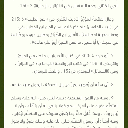
الحي الكتاني رحمه الله تعالى في ((التراتيب الإدارية)) 2 :150 .
وقال العلاّمةُ المؤرِّخُ الأديبُ المَقَّري في ((نفح الطيب)) 6 :215
في (الباب الخامس) عند ذكر كلام لسان الدين ابن الخطيب في
وصف مدينة (مكناسة) : ((أَملى ابن الصَّبّاغ بمجلسِ درسِه بمِكْناسة
في حديث (يا أبا عمير ، ما فعل النغير) أربعَ مئةِ فائدة)) .
7 ـ أبو داود 4 :300 في كتاب الأدب(باب ما جاء في المزاح) ،
والترمذي 8 :158 في كتاب البر والصلة (باب ما جاء في المزاح) ،
وفي ((الشمائل)) للترمذي ص152 ، واللفظُ للترمذي .
8 ـ أي سأله أن يُعطِيَه بعيراً من إبل الصدقة ، ليَحمِل عليه مَتاعه .
9 ـ وفيه من الأمور التعليمية : تنبيه النبي صلى الله عليه وسلم
المتعلِّمَ وغيرَه على أنه إذا سمع قولاً ينبغي له أن يتأمَّلَه ، وأن لا
يُبادِرَ بردِّه . وهذا خُلقٌ هامٌّ جداً يتعيَّن سلوكُه على المتعلِّم ليُفلِح .
وفيه أيضاً : أن الرسول المعلِّم صلى الله عليه وسلم يمزَحُ ولا يقول