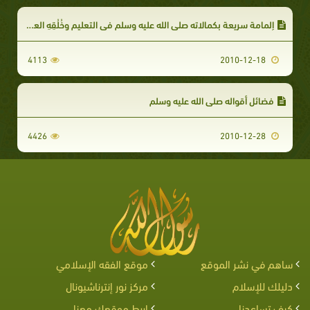
إلمامة سريعة بكمالاته صلى الله عليه وسلم في التعليم وخُلُقِهِ العظيم
4113
2010-12-18
فضائل أقواله صلى الله عليه وسلم
4426
2010-12-28
ساهم في نشر الموقع
موقع الفقه الإسلامي
دليلك للإسلام
مركز نور إنترناشيونال
كيف تساعدنا
اربط موقعك معنا