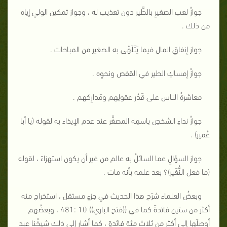
جوازُ لعب الصغيرِ بالطَّير دون تعذيب له ، وجواز تمكين الولي إياه
من ذلك .
جواز إنفاقِ المال فيما يَتَلَهّى به الصغير من المباحات .
جوازُ إمساكِ الطير في القفص ونحوِه .
معاشرةُ الناس على قَدْر عقولِهم ومَدارِكهم .
جوازُ نداءِ الشخصِ باسمِه المصغَّر عند عدم الإيذاء به لقوله (يا أبا
عُمَير) .
جواز السؤالِ عما السائلُ به عالم من غير أن يكون استهزاءً ، لقوله
(ما فعل النُّغَير)؟ بعد علمه بأنه مات .
وبعضُ العلماء شرَح هذا الحديث في جزءٍ مستقل ، استخراج منه
أكثرَ من ستين فائدةً كما في ((فتح الباري)) 10 :481 ، وبعضُهم
أوصلَها إلى أكثر من ثلاث مئة فائدةٍ ، كما أشار إلى ذلك شيخُنا عبد