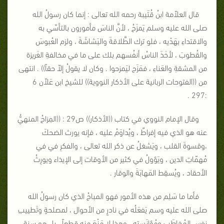
قال العلاّمة ابنُ قُتَيبة رحمه الله تعالى : إنما كان رسولُ الله
صلى الله عليه وسلم يَمزَحُ ، لأنَّ الناسَ مأمورون بالتأسّي به
والاقتداءِ بهَدْيه ، فلو ترك الطَّلاقةَ والبَشاشَةَ ، ولزم العُبوسَ
والقُطوبَ ، لأخَذَ الناسُ أنفُسهم بلك على ما في مخالفةِ الغَريزة
من المشقةِ والعَناءِ ، فمَزَح ليَمزحوا . وكان لا يقولُ إلاّ حقاً)) . انتهى
من ((الفتوحات الربانية على الأذكار النووية)) للشيخ ابن عَلاّن 6
:297 .
وقال الإمام النووي في كتاب ((الأذكار)) ص29 : ((المِزاحُ المنهيُّ
عنه هو الذي فيه إفراطٌ ، ويُداوَمُ عليه ، فإنه يورث الضحكَ
،وقسوةَ القلب ، ويَشغلُ عن ذكر الله تعالى ، والفكرِ في في
مُهمّاتِ الدين ، ويَؤولُ في كثير من الأوقات إلى الإيذاء ويورِثُ
الأحقاد ، ويُسقِط المَهابَةَ والوقار .
فأما ما سَلِم من هذه الأمور فهو المباحُ الذي كان رسولُ الله
صلى الله عليه وسم يَفعَلُه في نادرٍ من الأحوال ، لمصلحةٍ وتَطييبِ
نفسِ المُخاطَبِ ومُؤانَستِه ، وهذا لا مَنْعَ منه قطعاً ، بل هو سنة