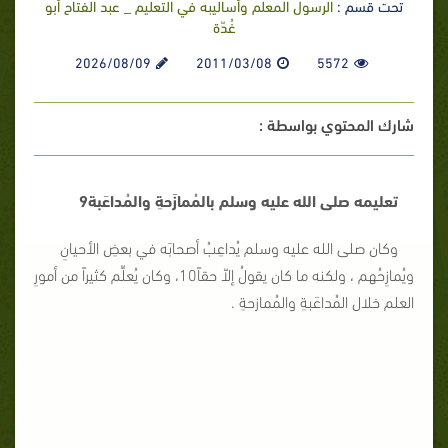
تحت قسم :
الرسول المعلم وأساليبه في التعليم _ عبد الفتاح أبو
غُدّة
2026/08/09
2011/03/08
5572
شارك المحتوي بواسطة :
تعليمه صلى الله عليه وسلم بالمُمازَحةِ والمُداعَبة9
وكان صلى الله عليه وسلم يُداعِبُ أصحابَه في بعضِ الأحيانِ
ويُمازِحُهم ، ولكنه ما كان يقولُ إلاّ حقاً10، وكان يُعلِّم كثيراً من أمورِ
العلم خلال المُداعَبةِ والمُمازحةِ .