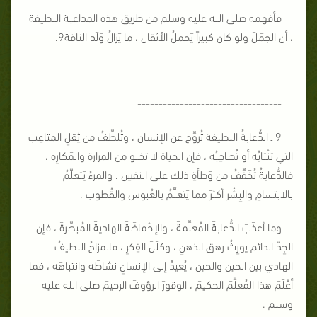
فأفهمه صلى الله عليه وسلم من طريق هذه المداعبة اللطيفة
، أن الجمَلَ ولو كان كبيراً يَحملُ الأثقال ، ما يَزالُ وَلَد الناقة9.
----------------------------------
9 ـ الدُّعابةُ اللطيفة تُروِّح عن الإنسان ، وتُلطِّفُ من ثِقَلِ المتاعِب
التي تَنْتابُه أو تُصاحِبُه ، فإن الحياةَ لا تخلو من المرارة والمَكارِه ،
فالدُّعابةُ تُخَفِّفُ من وَطأةِ ذلك على النفسِ . والمرءُ يَتعلَّمُ
بالابتسامِ والبِشْر أكثرَ مما يَتعلَّمُ بالعُبوس والقُطوب .
وما أعذَبَ الدُّعابةَ المُعلِّمةَ ، والإحْماضَةَ الهاديةَ المُبَصِّرةَ ، فإن
الجِدَّ الدائمَ يورِثُ رَهَق الذهنِ ، وكلَلَ الفِكرِ ، فالمزاحُ اللطيفُ
الهادي بين الحين والحين ، يُعيدُ إلى الإنسانِ نشاطَه وانتباهَه ، فما
أعْلَمَ هذا المُعلِّمَ الحكيمَ ، الوقورَ الرؤوفَ الرحيمَ صلى الله عليه
وسلم .