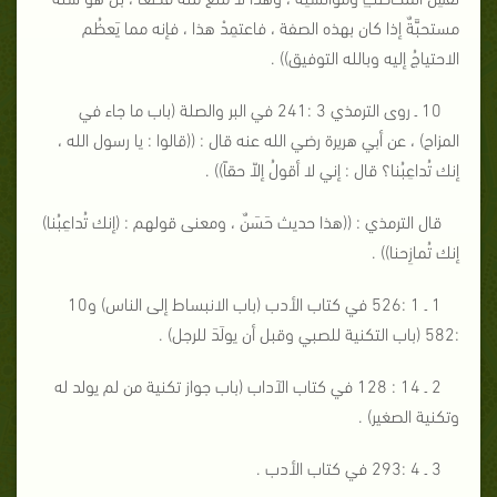
مستحبَّةٌ إذا كان بهذه الصفة ، فاعتمِدْ هذا ، فإنه مما يَعظُم
الاحتياجُ إليه وبالله التوفيق)) .
10 ـ روى الترمذي 3 :241 في البر والصلة (باب ما جاء في
المزاح) ، عن أبي هريرة رضي الله عنه قال : ((قالوا : يا رسول الله ،
إنك تُداعِبُنا؟ قال : إني لا أقولُ إلاّ حقاً)) .
قال الترمذي : ((هذا حديث حَسَنٌ ، ومعنى قولهم : (إنك تُداعِبُنا)
إنك تُمازِحنا)) .
1 ـ 1 :526 في كتاب الأدب (باب الانبساط إلى الناس) و10
:582 (باب التكنية للصبي وقبل أن يولَدَ للرجل) .
2 ـ 14 : 128 في كتاب الآداب (باب جواز تكنية من لم يولد له
وتكنية الصغير) .
3 ـ 4 :293 في كتاب الأدب .