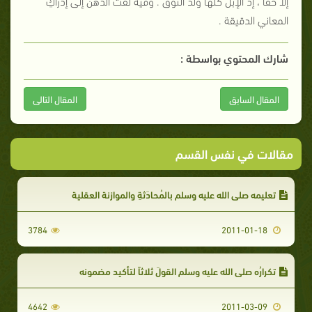
إلاّ حقاً ، إذ الإبلُ كلُّها وَلَدُ النّوق . وفيه لَفْتُ الذهن إلى إدراكِ
المعاني الدقيقة .
شارك المحتوي بواسطة :
المقال السابق
المقال التالى
مقالات في نفس القسم
تعليمه صلى الله عليه وسلم بالمُحادَثةِ والموازنة العقلية
3784
2011-01-18
تكرارُه صلى الله عليه وسلم القولَ ثلاثاً لتأكيد مضمونه
4642
2011-03-09