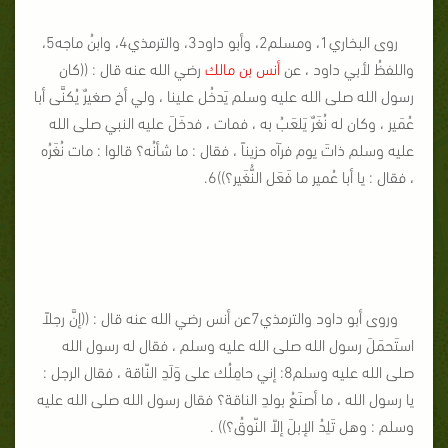
روى البخاري1، ومسلم2، وأبو داود3، والترمذي4، وابنُ ماجه5،
واللفظُ لأبي داود ، عن
أنس بن مالك
رضي الله عنه قال : ((كان
رسول الله صلى الله عليه وسلم يَدخُل علينا ، ولي أخ صغيرٌ يُكنَّى أبا
عُمَير ، وكان له نُغَرٌ يَلعَبُ به ، فمات ، فدخَلَ عليه النبي صلى الله
عليه وسلم ذاتَ يوم فرآه حزيناً ، فقال : ما شأنُه؟ قالوا : مات نُغَرُه
، فقال : يا أبا عُمير ما فَعَل النُّغَير؟))6.
وروى أبو داود والترمذي7عن أنس رضي الله عنه قال : ((إنَّ رجلاً
استَحمَلَ رسول الله صلى الله عليه وسلم ، فقال له رسول الله
صلى الله عليه وسلم8: إني حامِلُك على وَلَدِ النّاقة ، فقال الرجل :
يا رسول الله ، ما أصنَعُ بولدِ الناقة؟ فقال رسول الله صلى الله عليه
وسلم : وهل تَلِدُ الإبلَ إلاّ النّوقُ؟)) .