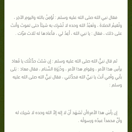
فقال نبي الله صلى الله عليه وسلم : تُؤمِنُ بالله واليومِ الآخِر ،
وتُقيمُ الصلاةَ ، وتَعبُدُ الله وحده لا تُشرِك به شيئاً حتى تموتَ وأنتَ
على ذلك ، فقال : يا نبي الله ، أعِدْ لي ، فأعادها له ثلاث مرّات .
ثم قال نبيُّ الله صلى الله عليه وسلم : إن شئتَ حدَّثتُك يا مُعاذ
برأسِ هذا الأمرِ ، وقِوامِ هذا الأمرِ ، وذُرْوَةِ السَّنام ، فقال معاذ : بَلى
بأبي وأمي أنتَ يا نبيَّ الله فحدِّثني ، فقال نبيُّ الله صلى الله عليه
وسلم :
إن رأسَ هذا الأمرِ6أن تَشهَد أنْ لا إله إلاّ الله وحده لا شريك له
وأنَّ محمداً عبدُه ورسولُه .