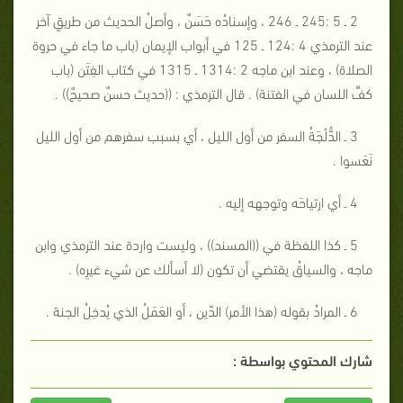
2 ـ 5 :245 ـ 246 ، وإسنادُه حَسَنٌ ، وأصلُ الحديث من طريقٍ آخر
عند الترمذي 4 :124 ـ 125 في أبواب الإيمان (باب ما جاء في حروة
الصلاة) ، وعند ابن ماجه 2 :1314 ـ 1315 في كتاب الفِتَن (باب
كفِّ اللسان في الفتنة) . قال الترمذي : ((حديث حسنٌ صحيحٌ)) .
3 ـ الدُّلْجَةُ السفر من أول الليل ، أي بسبب سفرهم من أول الليل
نَعَسوا .
4 ـ أي ارتياحَه وتوجهه إليه .
5 ـ كذا اللفظة في ((المسند)) ، وليست واردة عند الترمذي وابن
ماجه ، والسياقُ يقتضي أن تكون (لا أسألك عن شيء غيرِه) .
6 ـ المرادُ بقوله (هذا الأمر) الدّين ، أو العَمَلُ الذي يُدخِلُ الجنة .
شارك المحتوي بواسطة :