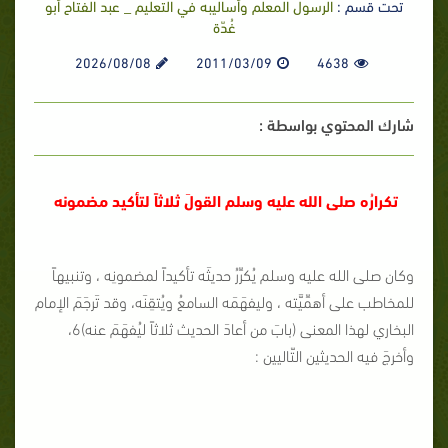
تحت قسم :
الرسول المعلم وأساليبه في التعليم _ عبد الفتاح أبو
غُدّة
2026/08/08
2011/03/09
4638
شارك المحتوي بواسطة :
تكرارُه صلى الله عليه وسلم القولَ ثلاثاً لتأكيد مضمونه
وكان صلى الله عليه وسلم يُكرِّرُ حديثَه تأكيداً لمضمونِه ، وتنبيهاً
للمخاطب على أهمِّيَّته ، وليفهَمَه السامعُ ويُتقِنَه، وقد تَرجَمَ الإمام
البخاري لهذا المعنى (بابَ من أعادَ الحديث ثلاثاً ليُفهَمَ عنه)6،
وأخرجَ فيه الحديثين التّاليين :