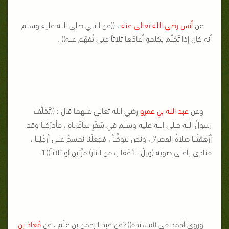
عن
أنس رضي الله تعالى عنه
، ((عن النبي صلى الله عليه وسلم
أنه كان إذا تَكلَّم بكلمةٍ أعادَها ثلاثاً حتى تُفهَم عنه)) .
وعن
عبد الله بنِ عمرو
رضي الله تعالى عنهما قال : ((تَخلَّفَ
رسولُ الله صلى الله عليه وسلم في سَفَرٍ سافَرناه ، فأدرَكنا وقد
أرْهَقَتْنا صلاةُ العصر7ِ ، ونحن نتوضَّأ ، فجَعلْنا نَمسَحُ على أرجُلِنا ،
فنادى بأعلى صوتِه
(ويلٌ للأعْقاب من النار) مرَّتين أو ثلاثاً))1.
وروى أحمد في ((مسنده))2عن عبد الرحمن بن غَنْم ، عن
مُعاذ بن