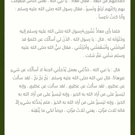
بهم رِكابُهم تَرتَعُ وتَسيرُ ، فقال رسول الله صلى الله عليه وسلم :
وأنا كنتُ ناعِساً .
فلما رأى معاذٌ بُشْرى4رسول الله صلى الله عليه وسلم إليه
وخَلْوَتَه له ، قال : يا رسول الله ، ائذَنْ لي أسألُك عن كلمةٍ قد
أمرضَتْني وأسْقَمَتْني وأحْزَنَتْني ، فقال نبيُّ الله صلى الله عليه
وسلم سَلْني عَمَّ شئت .
قال : يا نبي الله ، حَدِّثني بعمل يُدْخِلُني الجنةَ لا أسألُك عن شيءٍ
غيرِها5، قال نبي الله صلى الله عليه وسلم : بَخْ بَخْ بَخْ ، لقد سألتَ
عن عظيمٍ ، لقد سألتَ عن عظيمٍ ، لقد سألت عن عظيمٍ ، وإنه
ليَسيرٌ على من أراد الله به الخير ، وإنه ليَسيرٌ على من أراد الله به
الخيرَ ، وإنه ليَسيرٌ على من أراد الله به الخيرَ ، فلم يُحدِّثه بشيءٍ إلاّ
قاله ثلاث مرّاتٍ ، يعني ثلاثَ مرّاتٍ ، حِرصاً لكي ما يُتْقِنَه .