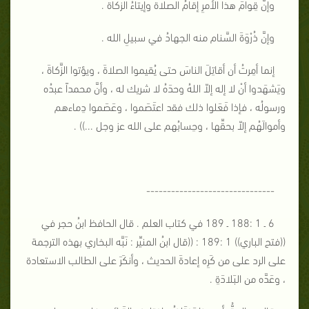
وإنَّ قِوامَ هذا الأمرِ إقامُ الصلاة وإيتاءُ الزكاة .
وإنَّ ذُرْوَةَ السَّنام منه الجهادُ في سبيلِ الله .
إنما أمِرتُ أن أقاتِلَ الناسَ حتى يُقيموا الصلاةَ ، ويؤتوا الزَّكاةَ ،
ويَشهَدوا أنْ لا إله إلاّ اللهُ وحدَهُ لا شريك له ، وأنَّ محمداً عبدُه
ورسولُه ، فإذا فَعَلوا ذلك فقد اعتَصَموا ، وعَصَموا دِماءهم
وأموالَهُم إلاّ بحقِّها ، وحِسابُهم على الله عز وجل ...)) .
-------------------------------
6 ـ 1 :188 ـ 189 في كتاب العلم . قال الحافظ ابنُ حجر في
((فتح الباري)) 1 :189 : ((قال ابنُ المنيِّر : نَبَّه البخاري بهذه الترجمة
على الرد على من كَرِه إعادةَ الحديث ، وأنكَرَ على الطالب الاستعادة
، وعَدَّه من البَلادَةِ .