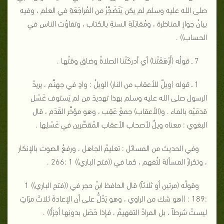
صلى الله عليه وسلم لم يكن يَتَضَجَّرُ من المُراجَعَةِ في العلم ، وفيه
بيانُ جوازِ المناظرة ، ومُقابَلَةِ السنةِ بالكتاب ، وتفاوُت الناس في
الحساب)) .
7 ـ قولُه (أَرْهَقَتْنا) أي أدركَتْنا الصلاةُ وضاق وقتُها .
1 ـ قوله (ويلٌ للأعقاب من النار) الويلُ : وادٍ في جهنَّم ، يريدُ
الرسول صلى الله عليه وسلم بهذا تهديدَ من لم يَستوف غَسْل
قدمَيْه بالماء . و(الأعقاب) جمعُ عَقِب ، وهو مؤخَّر القَدَم ، قال
البغوي : معناه ويلٌ لأصحاب الأعقاب المُقصِّرين في غَسْلِها .
وفي الحديث من المسائل : تعليمُ الجاهل ، ورفعُ الصوت بالإنكار
، وتكرارُ المسألة لتُفهم ، كما في ((فتح الباري)) 1 :266 .
وقولُه (مرتين أو ثلاثاً) قال الحافظ ابنُ حجر في ((فتح الباري)) 1
:189 : ((هو شك من الراوي ، وهو يَدُلُّ على أن الإعادةَ ثلاثَ مرَاتٍ
ليستْ شرطاً ، بل المرادُ التفهيمُ ، فإذا حَصَل بدونِها أجزأ)) .