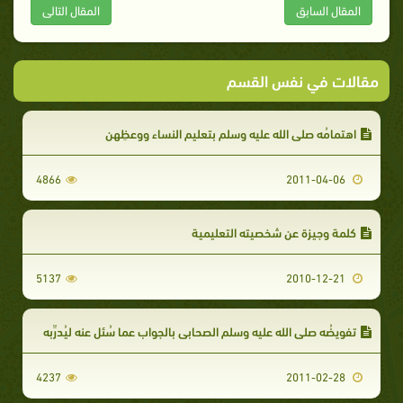
المقال السابق
المقال التالى
مقالات في نفس القسم
اهتمامُه صلى الله عليه وسلم بتعليم النساء ووعظِهن
4866
2011-04-06
كلمة وجيزة عن شخصيته التعليمية
5137
2010-12-21
تفويضُه صلى الله عليه وسلم الصحابي بالجواب عما سُئل عنه ليُدرِّبه
4237
2011-02-28