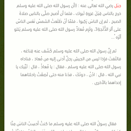
جبَل
رضي الله تعالى عنه : ((أن رسول الله صلى الله عليه وسلم
خرج بالناس قِبَلَ غزوةِ تَبوك ، فلما أن أصبح صلّى بالناسِ صلاةَ
الصبح ، ثم إن الناسَ رَكِبوا ، فلمّا أنْ طَلَعتْ الشمسُ نَعَس الناسُ
على أثر الدُّلْجةِ3، ولَزِم مُعاذٌ رسول الله صلى الله عليه وسلم يَتلو
أثَرَه ُ...
ثم إنَّ رسول الله صلى الله عليه وسلم كَشَف عنه قِناعَه ،
فالتَفتَ فإذا ليس من الجيشِ رجلٌ أدنى إليه من مُعاذ ، فناداه
رسول الله صلى الله عليه وسلم ، فقال : يا مُعاذُ ، قال : لَبَّيك يا
نبي الله ، قال : ادْنُ ، دونَكَ ، فدَنا منه حتى لَصِقَتْ راحلتاهما
إحداهما بالأخرى .
فقال رسولُ الله صلى الله عليه وسلم ما كنتُ أحسِبُ الناسَ مِنّا
كمَكانِهم من البُعد ، فقال معاذ : يا نبي الله ، نَعَس الناسُ فتفرَّقَتْ