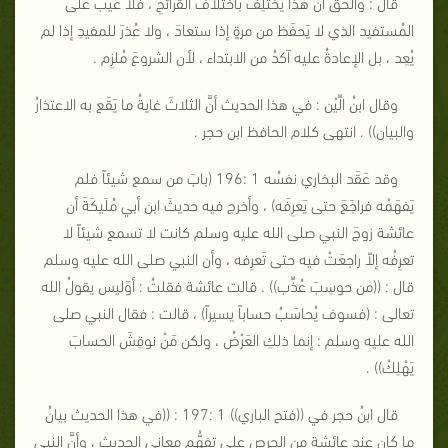
قال : والحقُّ أن هذا يَختَلِفُ باختلاف القَرائحِ ، فلا عيب على
المُستفيد الذي لا يَحفَظ من مرةٍ إذا ستعادَ ، ولا عُذرَ للمفيدِ إذا لم
يُعِد ، بل الإعادةُ عليه آكدُ من الابتداء ، لأن الشروعَ مُلزِم .
وقال ابنُ الِّيْن : في هذا الحديث أنَّ الثلاثَ غايةُ ما يَقَع به الاعتذارُ
والبيان)) . انتهى كلام الحافظ ابن حجر .
وقد عَقَد البخاري نفسُه 1 :196 (بابَ من سمع شيئاً فلم
يَفهَمْه فراجَعَ حتى يَعرِفَه) ، وأخرج فيه حديثَ ابن أبي مُلَيكَةَ أن
عائشة زوجَ النبي صلى الله عليه وسلم كانت لا تسمع شيئاً لا
تعرِفُه إلاّ راجعَتْ فيه حتى تَعرِفه ، وأن النبي صلى الله عليه وسلم
قال : ((من حوسِبَ عُذِّب)) . قالت عائشة فقلتُ : أوَليس يقولُ الله
تعالى : (فسوف يُحاسَبُ حساباً يسيراً) ، قالت : فقال النبي صلى
الله عليه وسلم : إنما ذلكِ العَرْضُ ، ولكن مَنْ نوقِشَ الحسابَ
يَهْلِكْ)) .
قال ابنُ حجر في ((فتح الباري)) 1 :197 : ((في هذا الحديث بيانُ
ما كان عند عائشة من الحرص على تفهُّم معاني الحديث ، وأنَّ النبي