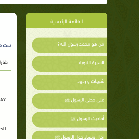
القائمة الرئيسية
من هو محمد رسول الله؟
تحت ق
شارك
السيرة النبوية
شبهات و ردود
47 - عن أسماء بنت يزيد قالت : كان كم قميص رسول الله صلى الله عليه وسلم إلى الرِّسْغ .
على خطى الرسول ﷺ
أحاديث الرسول ﷺ
الح
رجال ونساء حول الرسول ﷺ