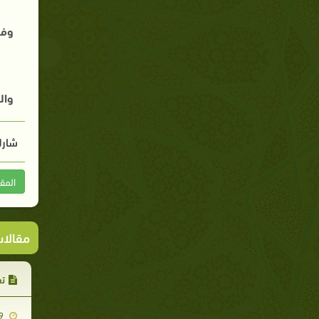
وفيه
وال
شارك
المق
مقالا
تع
2013-01-19