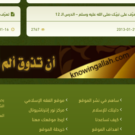
رّف على نبيّـك صلى الله عليه وسلم – الدرس الـ 12
تعرّف 
2013-01-16
2767
ساهم في نشر الموقع
موقع الفقه الإسلامي
يحق
الش
دليلك للإسلام
مركز نور إنترناشيونال
الم
كيف تساعدنا
اربط موقعك معنا
اهداف الموقع
خريطة الموقع