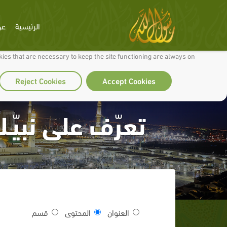
الرئيسية
عن
 to make our site work well for you and so we can continually improve it.
ies that are necessary to keep the site functioning are always on
Reject Cookies
Accept Cookies
تعرّف على نبيّـ
العنوان
المحتوى
قسم