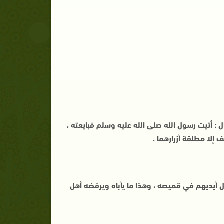
 : أتيت رسول الله صلى الله عليه وسلم فبايعته ،
 إلا مطلقة أزرارهما .
أيديهم في قميصه ، وهذا ما يأباه ويرفضه أهل