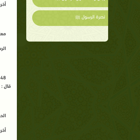
أخر
نصرة الرسول ﷺ
معا
الر
8
قال : 
الح
أخر