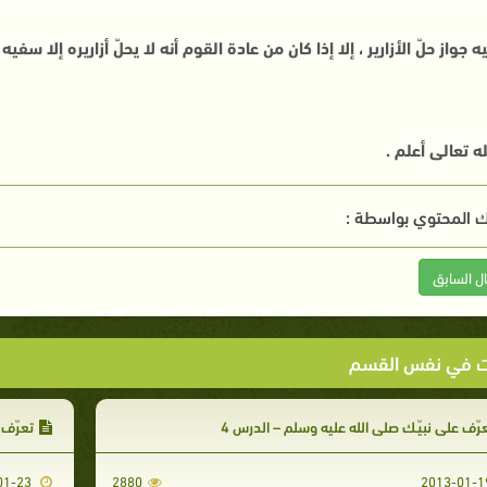
 جواز حلّ الأزارير ، إلا إذا كان من عادة القوم أنه لا يحلّ أزاريره إلا سفي
له تعالى أعلم .
 المحتوي بواسطة :
ال السابق
ت في نفس القسم
رّف على نبيّـك صلى الله عليه وسلم – الدرس 4
تعرّف 
2013-01-23
2880