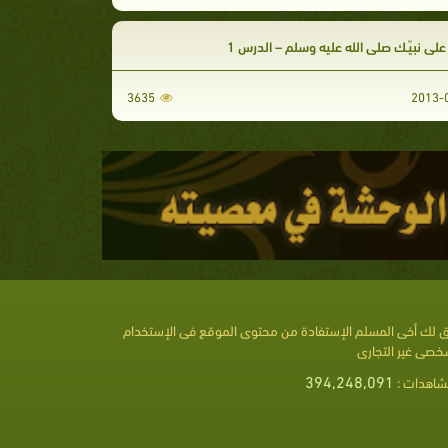
على نبيّـك صلى الله عليه وسلم – الدرس 1
3635
 لك أخى المسلم الإستفادة من محتوى الموقع فى الإستخدام
خصى غير التجارى
394,248,091
شاهدات :