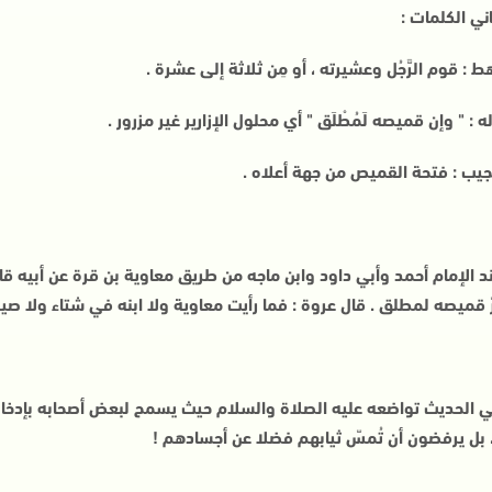
ني الكلمات :
هط : قوم الرَّجُل وعشيرته ، أو مِن ثلاثة إلى عشرة .
 : " وإن قميصه لَمُطْلَق " أي محلول الإزارير غير مزرور .
جيب : فتحة القميص من جهة أعلاه .
د الإمام أحمد وأبي داود وابن ماجه من طريق معاوية بن قرة عن أبيه قال
ّ قميصه لمطلق . قال عروة : فما رأيت معاوية ولا ابنه في شتاء ولا صيف
 الحديث تواضعه عليه الصلاة والسلام حيث يسمح لبعض أصحابه بإدخال 
 ، بل يرفضون أن تُمسّ ثيابهم فضلا عن أجسادهم !