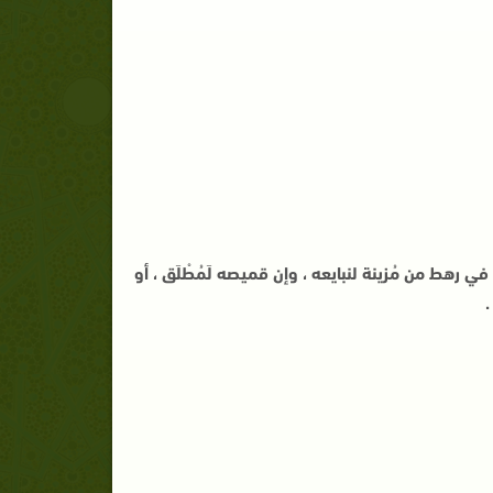
ي رهط من مُزينة لنبايعه ، وإن قميصه لَمُطْلَق ، أو
.