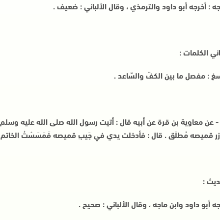
جه : أخرجه أبو داود والترمذي ، وقال الألباني : ضعيف .
ني الكلمات :
سغ : مفصل ما بين الكفّ والسّاعد .
4 - عن معاوية بن قرة عن أبيه قال : أتيت رسول الله صلى الله عليه وسلم ف
زر قميصه مُطلَق . قال : فأدخلت يدي في جَيبِ قميصه فَمَسَسْتُ الخاتم 
ديث :
جه أبو داود وابن ماجه ، وقال الألباني : صحيح .