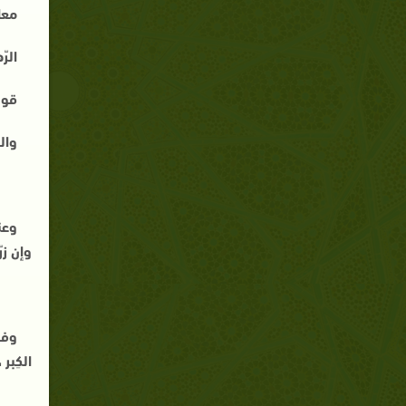
معا
الرّ
قوله
وال
وعن
وإن زر
وفي
الكِبر