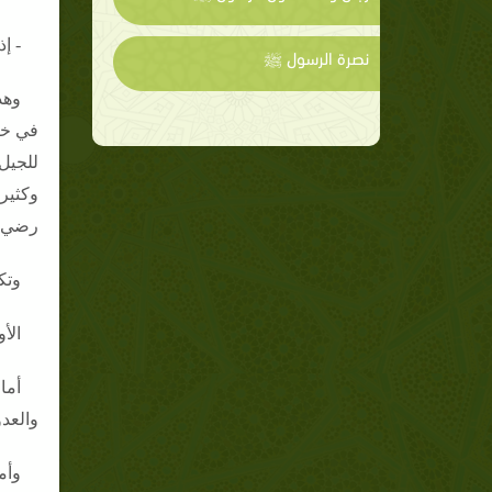
- إ
نصرة الرسول ﷺ
وهذ
في خل
للجيل
وكثير
رضي ا
وتك
الأ
أما
والعد
وأم