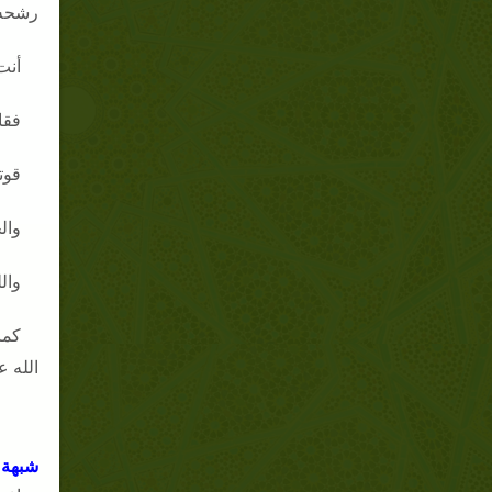
رشحه 
أنت
فقا
قوت
وال
وال
كما
الله ع
شبهة 