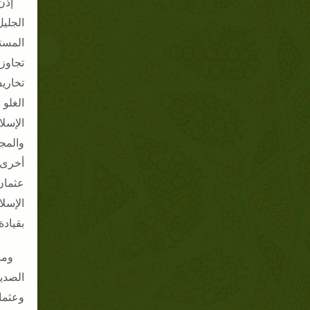
إذن
الجلي
المست
تجاوز
تخاري
الغلو
الإسل
والمج
أخرى، 
عثمان
الإسل
بقيادة
وما
الصدي
وعثمان