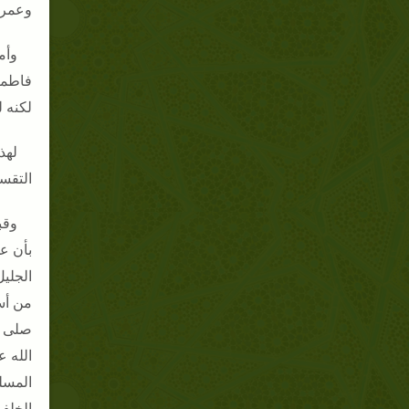
وعمر 
وأم
فاطمة
لكنه 
لهذ
التقسي
وقب
بأن ع
الجلي
من أس
صلى ا
الله 
المسلم
الخلف