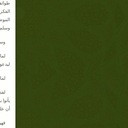
طوائف
الفكر
الموض
وسلم 
وسؤ
لما
ليدعوا
لما
لقد
يأتوا
أن علي
فهو