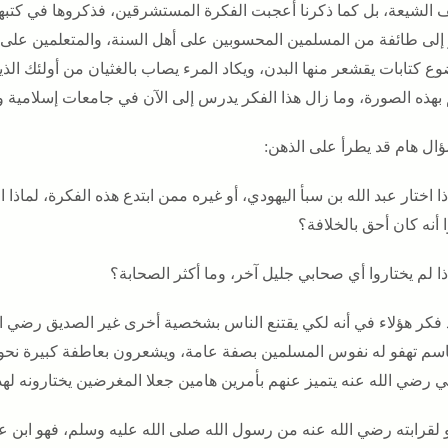
 الشيعة، بل كما ذكرنا أعجبت الفكرة المستشرقين، فذكروها في كتبهم، 
 إلى طائفة من المسلمين المحسوبين على أهل السنة، والمتعلمين على أي
وع كتابات يقشعر منها البدن، ويكاد المرء يصاب بالغثيان من أولئك ال
بهذه الصورة، وما زال هذا الفكر يدرس إلى الآن في جامعات إسلامية وغ
ال هام قد يطرأ على الذهن:
ذا اختار عبد الله بن سبأ اليهودي، أو غيره ممن ابتدع هذه الفكرة، لماذ
 أنه كان أحق بالخلافة؟
ذا لم يختاروا أي صحابي جليل آخر، وما أكثر الصحابة؟
 فكر هؤلاء في أنه لكي يقتنع الناس بشخصية أخرى غير الصديق رضي الل
 باسم تهفو له نفوس المسلمين بصفة عامة، ويشعرون بعاطفة كبيرة نحوه
 رضي الله عنه يتميز عنهم بأمرين هامين جعلا المغرضين يختارونه لهذا ا
 لقرابته رضي الله عنه من رسول الله صلى الله عليه وسلم، فهو ابن