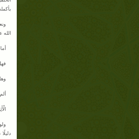
بأكمل
ونع
الله ع
أما
فهل
وهل
ألم
الْأَ
ولو
دليلًا