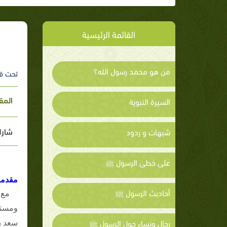
القائمة الرئيسية
من هو محمد رسول الله؟
تحت ق
المق
السيرة النبوية
شارك
شبهات و ردود
على خطى الرسول ﷺ
مقدمة
أحاديث الرسول ﷺ
مع 
ومستش
رجال ونساء حول الرسول ﷺ
سعد ب