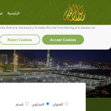
الرئيسية
عن
 to make our site work well for you and so we can continually improve it.
ies that are necessary to keep the site functioning are always on
Reject Cookies
Accept Cookies
العنوان
المحتوى
قسم