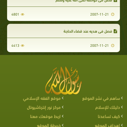
4801
2007-11-21
فصل في هديه عند قضاء الحاجة
4413
2007-11-21
ساهم في نشر الموقع
موقع الفقه الإسلامي
دليلك للإسلام
مركز نور إنترناشيونال
كيف تساعدنا
اربط موقعك معنا
اهداف الموقع
خريطة الموقع