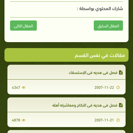
شارك المحتوي بواسطة :
المقال السابق
المقال التالى
مقالات في نفس القسم
فصل في هديه في الإستسقاء
4347
2007-11-22
فصل في هديه في النكاح ومعاشرته أهله
4878
2007-11-21