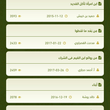
ابن امرأة تأكل القديد
حميد بن خيبش
3593
2015-11-12
مِن بَعْد ما قَنطوا
مدحت القصراوي
2433
2017-01-22
من روائع ابن القيم في الشرك
أ. أحمد حجازي
2459
2017-03-26
أبناء
خالد روشة
2078
2016-12-19