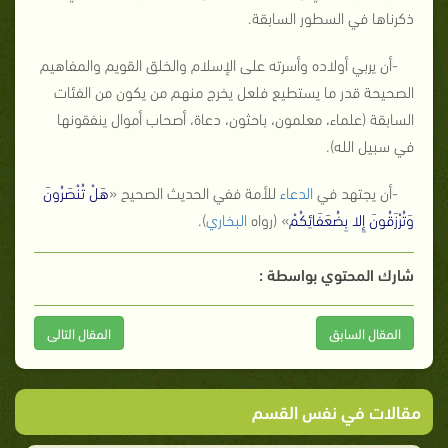
ذكرناها في السطور السابقة.
-أن يربي أولاده وأسرته على الإسلام والخلق القويم والمفاهيم
الصحيحة قدر ما يستطيع فلعل يخرج منهم من يكون من الفئات
السابقة (علماء، معلمون، باحثون، دعاة، أصحاب أموال ينفقونها
في سبيل الله).
-أن يجتهد في
الدعاء
للأمة ففي الحديث الصحيح «
هَلْ تُنْصَرُونَ
وَتُرْزَقُونَ إِلا بِضُعَفَائِكُمْ
» (رواه
البخاري
).
شارك المحتوي بواسطة :
المقال السابق
المقال التالى
مقالات في نفس القسم