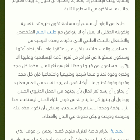
بجانب ما سنذكره في السطور التالية.
طبعا من الوارد أن مسلم أو مسلمة تكون طبيعته النفسية
وتكوينه العقلي لا يميل أو لا يتوافق مع
طلب العلم
المتخصص
والاشتغال بالبحث العلمي الذي ذكرناه، وهذه النوعية من
المسلمين والمسلمات سيلقى على عاتقها واجب آخر تجاه أمتها
وستكون مسئولة عن ثغر آخر من ثغور الأمة الإسلامية وعليها ألا
يؤتى المسلمون من قبلها وهذا الثغر هو ثغر المال، فكما كل مجد
وقدرة وقوة تحتاج علما شرعيا وطبيعيا واجتماعيا فإن كل مجد
وقدرة وقوة تحتاج مالا أيضا، فمن لم يجد نفسه في العلم فعليه
أن يحاول أن يسد ثغر المال بأن يجتهد في العمل الدنيوي الحلال
ويحاول أن ينتهز كل ما يتاح له من فرص للثراء الحلال ليستخدم هذا
الثراء لرفعة ومجد الاسلام والمسلمين، وينبغي أن تكون هذه نيته
وعزيمته وديدنه وليكن قدوته في البذل والعطاء.
الصحابة
الكرام خاصة الاثرياء منهم كعبد الرحمن بن عوف الذي
خرج من ماله كله لله عدة مرات (أي تصدق بثروته كلها دفعة واحدة