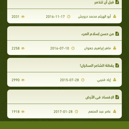
قبل أن تتذمر
أبو الهيثم محمد درويش
2031
2016-11-17
من حسن إسلام المرء
ماهر إبراهيم جعوان
2258
2016-07-10
يقظة الشاعر السكران!
إياد قنيبي
2990
2015-07-28
الإفساد في الأرض
عامر عبد المنعم
1918
2017-01-28