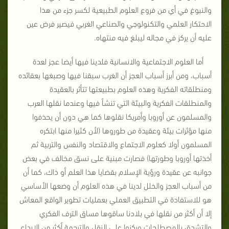
والنبوغ في أي من فروع العلوم الطبيعية لكسر جزء من هذا
الاحتكار العلمي والتكنولوجي والصناعي الغربي فيصير فرض عين
عليه أن يركز في مجاله ليبلغ فيه منتهاه.
أما العلوم الاجتماعية والانسانية فلدينا فيها أيضا عجز لعدة
أسباب، ومن أبرز أسباب العجز أن الغرب سبقنا فيها وصبغها بعقائده
ومنطلقاته الفكرية وهذه العلوم بطبيعتها تتأثر بالعقيدة
والمنطلقات الفكرية والبيئة التي تنشأ فيها وعندما نقلها العرب
والمسلمون عن أوروبا وأمريكا نقلوها كما هي دون أن يحذفوا
منها مؤثرات بيئة وعقيدة من طوروها (لأن كثيرا منها ابتكره
المسلمون أولا كعلوم الاجتماع والاقتصاد والنفس والتربية ثم
أخذتها أوروبا وطورتها) فصارت مبنية على نسق مخالف في بعض
جوانبه عن عقيدة ورؤية الإسلام بقضايا هذا العلم أو ذاك، كما أن
من أسباب العجز والخلل لدينا في هذه العلوم أن وضعها الأساسي
هو للاستفادة في التطبيق العملي بعمليات تطوير الواقع المعاش
إلا أن أكثر من نقلها في بلادنا ساقوها مساق الترف الفكري
والتشدق بالمصطلحات وركزوا على النقل والترجمة أكثر من الإبداع