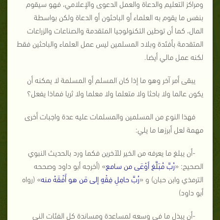
ومراكز التعليم والدعاة والعمل الدعوى والإعلامي، فهو سيقوم
بنفس ما يقوم به العلماء أو الباحثون أو الدعاة ولكن بواسطة
المال، كما أن توطين التكنولوجيا المتقدمة والصناعات والزراعات
المتقدمة بأفئدة وبلاد المسلمين ليس عمل العلماء والباحثين فقط
لكنه عمل مالي أيضا.
يبقى أمر آخر وهو ما إذا كان المسلم أو المسلمة لا يمكنه أن
يكون عالما ولا باحثا ولا متعلما ولا معلما ولا ثريا فماذا يفعل؟
فهذا النوع من المسلمين والمسلمات عليه عدة واجبات أخرى
مهمة لعل أبرزها ما يلي:
-أن يبلغ ما يعرفه من الخير للآخرين فكما ورد بالحديث النبوي
الصحيح: «
رُبَّ مُبَلَّغ أوْعَى من سامع
» (أخرجه أبو داود وصححه
الترمذي وابن حبان) و «
رُبَّ حامِلِ فِقْهٍ إلى مَن هو أَفْقَهُ منه
» (رواه
أبو داود)
-أن يبذل ما في وسعه لمساعدة ومساندة كل الفئات الني