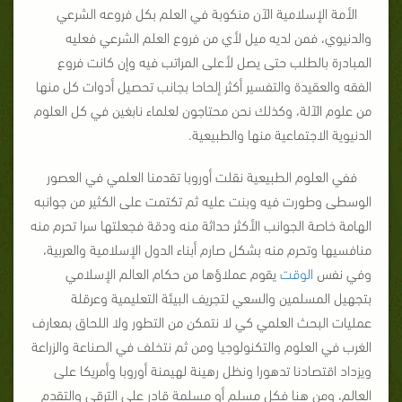
الأمة الإسلامية الآن منكوبة في العلم بكل فروعه الشرعي
والدنيوي، فمن لديه ميل لأي من فروع العلم الشرعي فعليه
المبادرة بالطلب حتى يصل لأعلى المراتب فيه وإن كانت فروع
الفقه والعقيدة والتفسير أكثر إلحاحا بجانب تحصيل أدوات كل منها
من علوم الآلة، وكذلك نحن محتاجون لعلماء نابغين في كل العلوم
الدنيوية الاجتماعية منها والطبيعية.
ففي العلوم الطبيعية نقلت أوروبا تقدمنا العلمي في العصور
الوسطى وطورت فيه وبنت عليه ثم تكتمت على الكثير من جوانبه
الهامة خاصة الجوانب الأكثر حداثة منه ودقة فجعلتها سرا تحرم منه
منافسيها وتحرم منه بشكل صارم أبناء الدول الإسلامية والعربية،
وفي نفس
الوقت
يقوم عملاؤها من حكام العالم الإسلامي
بتجهيل المسلمين والسعي لتجريف البيئة التعليمية وعرقلة
عمليات البحث العلمي كي لا نتمكن من التطور ولا اللحاق بمعارف
الغرب في العلوم والتكنولوجيا ومن ثم نتخلف في الصناعة والزراعة
ويزداد اقتصادنا تدهورا ونظل رهينة لهيمنة أوروبا وأمريكا على
العالم، ومن هنا فكل مسلم أو مسلمة قادر على الترقي والتقدم