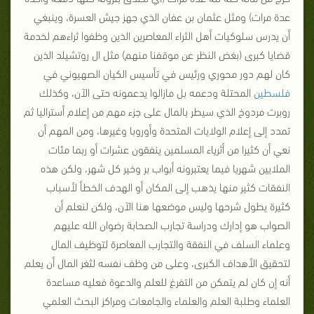
عدة مرات) ومثل عثمان بن عفان الذي جهز جيش العسرة، وينبغي
أن يدرس سلوكيات أهل الثراء المعاصرين الذين وظفوا ثراءهم لخدمة
قضايا كبرى (بغض النظر عن موقفنا منهم) مثل ال روتشيلد الذين
كان لهم دور محوري ورئيس في تأسيس الكيان الصهيوني في
فلسطين
المحتلة ودعمه بل مازالوا يدعمونه حتى الآن، وكذلك
روبرت مردوخ الذي سيطر بالمال على جزء مهم من إعلام أستراليا ثم
تمدد إلى إعلام الولايات المتحدة وأوروبا وغيرها، ومن المهم أن
نعي أن كثيرا من أثرياء المسلمين ينفقون عشرات أو ربما مئات
الملايين شهريا فيما يعتبرونه أبواب بر وخير كل شهر، ولكن هذه
النفقات كثير منها يذهب إلى المكان أو الهدف الخطأ لأسباب
كثيرة يطول شرحها وليس موضعها هنا الآن، ولكن لنعلم أن
الصواب هو إدارك ودراسة تجارب الصحابة رضوان الله عليهم
وعلماء السلف في النفقة والتجارب المعاصرة لتوظيف المال
لتحقيق الأهداف الكبرى، وعلى من وظف نفسه لثغر المال أن يعلم
أنه إن كان لم يتمكن من التفرغ للعلم والدعوة فعليه مساعدة
العلماء وطلبة العلم والعلماء والجامعات ومراكز البحث العلمي