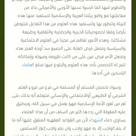
والتطوير فيها كما كرسوا نسبها الأوربي والأمريكي بدلا من
مفاعلتها مع واقع بيئتنا العربية والإسلامية لتستفيد منها هذه
البيئة وتتطور بها ولتستفيد هذه العلوم من هذا التفاعل فتتوطن
بأرضنا وفقا لخصوصياتنا الدينية والحضارية والثقافية وطبيعة
مشاكلنا، وهذه الأمور تفاقم من عجزنا في العلوم الاجتماعية
والسياسية وتجعل فرض كفاية على الجميع سد أوجه العجز هذه
وتجعل الأمر فرض عين على من كانت ظروفه وميوله وإمكاناته
تتيح له التخصص بأحد هذه العلوم والبلوغ فيها مبلغ
العلماء
الراسخين في أحدها.
وسواء تخصص المسلم أو المسلمة في فرع من فروع العلم
الشرعي أو الطبيعي أوالاجتماعي والإنساني فليعلم أنه بذلك على
ثغر من ثغور الأمة الإسلامية فهو يعمل في سبيل الله، وينطبق
عليه المقولة التي رددها كثير من السلف من أن مداد العلماء
يساوي دماء
الشهداء
لأن من القواعد الفقهية المتفق عليها أنه ما
لا يتم الواجب إلا به فهو واجب ولن يتم واجب إعزاز المسلمين
وحماية بيضة الإسلام إلا بالقدرة، والقدرة لن تكون إلا بهذه العلوم