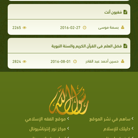
مَغبون أنت
بسمة موسى
2265
2016-02-27
فضل العلم في القرآن الكريم والسنة النبوية
حسين أحمد عبد القادر
2824
2016-08-01
ساهم في نشر الموقع
موقع الفقه الإسلامي
دليلك للإسلام
مركز نور إنترناشيونال
كيف تساعدنا
اربط موقعك معنا