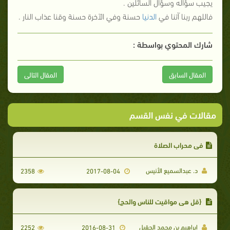
يجيب سؤاله وسؤال السائلين .
فاللهم ربنا آتنا في
الدنيا
حسنة وفي الآخرة حسنة وقنا عذاب النار .
شارك المحتوي بواسطة :
المقال السابق
المقال التالى
مقالات في نفس القسم
في محراب الصلاة
د. عبدالسميع الأنيس
2358
2017-08-04
{قل هي مواقيت للناس والحج}
إبراهيم بن محمد الحقيل
2252
2016-08-31