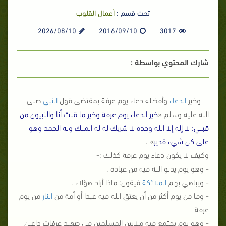
تحت قسم :
أعمال القلوب
2026/08/10
2016/09/10
3017
شارك المحتوي بواسطة :
وخير
الدعاء
وأفضله دعاء يوم عرفة بمقتضى قول
النبي
صلى
الله عليه وسلم «
خير الدعاء يوم عرفة وخير ما قلت أنا والنبيون من
قبلي: لا إله إلا الله وحده لا شريك له له الملك وله الحمد وهو
على كل شيء قدير
» .
وكيف لا يكون دعاء يوم عرفة كذلك :-
- وهو يوم يدنو الله فيه من عباده .
- ويباهي بهم
الملائكة
فيقول: ماذا أراد هؤلاء .
- وما من يوم أكثر من أن يعتق الله فيه عبدا أو أمة من
النار
من يوم
عرفة
- وهو يوم يجتمع فيه ملايين المسلمين في صعيد عرفات داعين