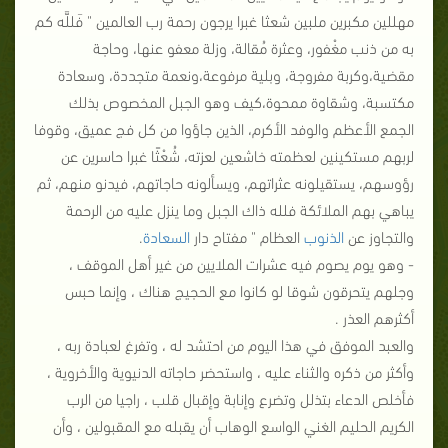
مهللين مكبرين ملبين شعثا غبرا يرجون رحمة رب العالمين " فَللَّه كم
به من ذنب مغْفور، وعثرة مُقالة، وزلة معفو عنها، وحاجة
مقضية،وكربة مفروجة، وبلية مرفوعة،ونعمة متجددة، وسعادة
مكتسبة، وشقاوة ممحوة،كيف وهو الجبل المخصوص بذلك
الجمع الأعظم والوفد الأكرم، الذين جاؤوا من كل فج عميق، وقوفا
لربهم مستكينين لعظمته خاشعين لعزته، شُعْثًا غبرا حاسرين عن
رؤوسهم، يستقيلونه عثراتهم، ويسألونه حاجاتهم، فيدنو منهم، ثم
يباهي بهم الملائكة فلله ذاك الجبل وما ينزل عليه من الرحمة
والتجاوز عن
الذنوب
العظام " مفتاح دار
السعادة
.
- وهو يوم يصوم فيه عشرات الملايين من غير أهل الموقف ،
وجلهم يتحرقون شوقا لو كانوا مع الحجيج هناك ، وإنما حبس
أكثرهم العذر .
والعبد الموفق في هذا اليوم من احتشد له ، وتفرغ لعبادة ربه ،
وأكثر من ذكره والثناء عليه ، واستحضر حاجاته الدنيوية والأخروية ،
فأخلص الدعاء بتذلل وتضرع وإنابة وإقبال قلب ، راجيا من الرب
الكريم الحليم الغني الواسع الوهاب أن يقبله مع المقبولين ، وأن