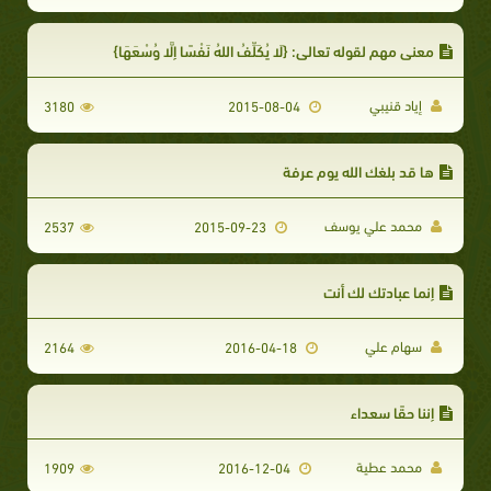
معنى مهم لقوله تعالى: {لَا يُكَلِّفُ اللهُ نَفْسًا إِلَّا وُسْعَهَا}
إياد قنيبي
3180
2015-08-04
ها قد بلغك الله يوم عرفة
محمد علي يوسف
2537
2015-09-23
إنما عبادتك لك أنت
سهام علي
2164
2016-04-18
إننا حقًا سعداء
محمد عطية
1909
2016-12-04