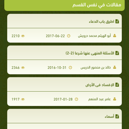
مقالات في نفس القسم
اطرق باب الدعاء
أبو الهيثم محمد درويش
2210
2017-06-22
الأسئلة المنهي عنها شرعا (2-2)
خالد بن منصور الدريس
2346
2016-10-31
الإفساد في الأرض
عامر عبد المنعم
1917
2017-01-28
أسماء