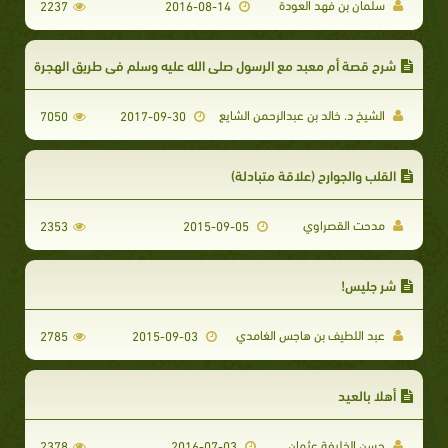
سلمان بن فهد العودة
2237
2016-08-14
شرح قصة أم معبد مع الرسول صلى الله عليه وسلم في طريق الهجرة
الشيخ د. خالد بن عبدالرحمن الشايع
7050
2017-09-30
القلب والجوارح (علاقة متبادلة)
مدحت القصراوي
2353
2015-09-05
شر جليس!
عبد اللطيف بن هاجس الغامدي
2785
2015-09-03
أهلا بالعيد
حسن الخليفة عثمان
2378
2016-07-03