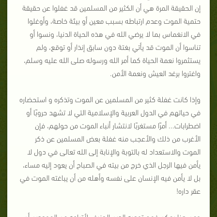
إن الحقيقة المرة هي أن الكثير من المسلمين قد غفلوا عن حقيقة
حتمية الموت وعدم ارتباطه بسبب معين أو بيئة خاصة، وأوغلوا
في الانغماس بما لا يرضي الله في هذه الحياة الدنيا، ونسوا أو
تناسوا أن الموت قد يأتي بغتة دون سابق إنذار أو توقع، ولم
يستثمروا نعمة الحياة كما أمر الله ورسوله صلى الله عليه وسلم،
واغتروا برغد العيش ونعمة الأمن.
وإذا كانت غفلة كثير من المسلمين عن الموت وتذكره و استحضاره
في حياتهم في الدول العربية والإسلامية التي لا تشهد حروبًا أو
اضطرابات... أمرًا مستغربًا لانتشار أنباء الموت من حولهم، فإن
الأغرب من ذلك والأعجب منه غفلة بعض المسلمين عن ذكر
الموت والاستعداد له بالتوبة والإنابة إلى الله تعالى في دول لا
يأمن فيها الرجل الذي خرج من بيته في الصباح أن يعود إليه مساء،
بل لا يأمن فيه الإنسان على نفسه وأهله من أن يباغته الموت في
عقر داره!
ومن هنا يمكن فهم توجيه الدين الحنيف لأتباعه من الموحدين أن