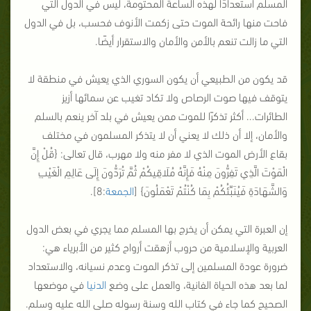
المسلم استعدادًا لهذه الساعة المحتومة، ليس في الدول التي
فاحت منها رائحة الموت حتى زكمت الأنوف فحسب، بل في الدول
التي ما زالت تنعم بالأمن والأمان والاستقرار أيضًا.
قد يكون من الطبيعي أن يكون السوري الذي يعيش في منطقة لا
يتوقف فيها صوت الرصاص ولا تكاد تغيب عن سمائها أزيز
الطائرات... أكثر تذكرًا للموت ممن يعيش في بلد آخر ينعم بالسلم
والأمان، إلا أن ذلك لا يعني أن لا يتذكر المسلمون في مختلف
بقاع الأرض الموت الذي لا مفر منه ولا مهرب، قال تعالى: {
قُلْ إِنَّ
الْمَوْتَ الَّذِي تَفِرُّونَ مِنْهُ فَإِنَّهُ مُلَاقِيكُمْ ثُمَّ تُرَدُّونَ إِلَى عَالِمِ الْغَيْبِ
وَالشَّهَادَةِ فَيُنَبِّئُكُمْ بِمَا كُنْتُمْ تَعْمَلُونَ
} [
الجمعة
:8].
إن العبرة التي يمكن أن يخرج بها المسلم مما يجري في بعض الدول
العربية والإسلامية من حروب أزهقت أرواح كثير من الأبرياء هي:
ضرورة عودة المسلمين إلى تذكر الموت وعدم نسيانه، والاستعداد
لما بعد هذه الحياة الفانية، والعمل على وضع
الدنيا
في موضعها
الصحيح كما جاء في كتاب الله وسنة رسوله صلى الله عليه وسلم.