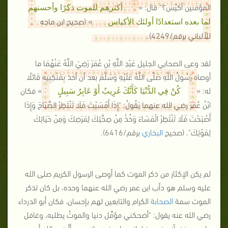
المؤمنين أكيّس؟" قال: «
أكثرهم للموت ذكرًا وأحسنهم
» (صحيح ابن ماجه
لما بعده استعدادًا أولئك الأكياس
للألباني برقم/4249).
لقد وعى الصحابي الجليل عَبْدِ اللَّهِ بْنِ عُمَرَ رَضِيَ اللَّهُ عَنْهُمَا ما
أوصاه رَسُولُ اللَّهِ صَلَّى اللَّهُ عَلَيْهِ وَسَلَّمَ بعد أن أخذ بِمَنْكِبِيه قَائلًا
له: «
» فكان
كُنْ فِي الدُّنْيَا كَأَنَّكَ غَرِيبٌ أَوْ عَابِرُ سَبِيلٍ
ابْنُ عُمَرَ رضي الله عنهما يَقُولُ: "إِذَا أَمْسَيْتَ فَلَا تَنْتَظِرْ الصَّبَاحَ وَإِذَا
أَصْبَحْتَ فَلَا تَنْتَظِرْ الْمَسَاءَ وَخُذْ مِنْ صِحَّتِكَ لِمَرَضِكَ وَمِنْ حَيَاتِكَ
لِمَوْتِكَ". (صحيح
البخاري
برقم/6416).
لم يكن الإكثار من ذكر الموت كما أوصى الرسول الكريم صلى الله
عليه وسلم هو دأب ابن عمر رضي الله عنهما وحده، بل كان تذكر
الموت سمة
الصحابة
الكرام والتابعين لهم بإحسان، فكان أبو الدرداء
رضي الله عنه يقول: "أضحكني مؤمِّل دنيا والموتُ يطلبه، وغافل
وليس مغفولًا عنه، وضاحك بملء فِيه ولا يدري أأرضى الله أم