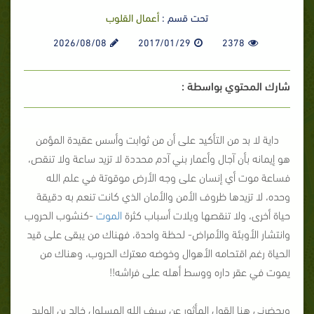
تحت قسم :
أعمال القلوب
2026/08/08
2017/01/29
2378
شارك المحتوي بواسطة :
داية لا بد من التأكيد على أن من ثوابت وأسس عقيدة المؤمن
هو إيمانه بأن آجال وأعمار بني آدم محددة لا تزيد ساعة ولا تنقص،
فساعة موت أي إنسان على وجه الأرض موقوتة في علم الله
وحده، لا تزيدها ظروف الأمن والأمان الذي كانت تنعم به دقيقة
حياة أخرى، ولا تنقصها ويلات أسباب كثرة
الموت
-كنشوب الحروب
وانتشار الأوبئة والأمراض- لحظة واحدة، فهناك من يبقى على قيد
الحياة رغم اقتحامه الأهوال وخوضه معترك الحروب، وهناك من
يموت في عقر داره ووسط أهله على فراشه!!
ويحضرني هنا القول المأثور عن سيف الله المسلول خالد بن الوليد