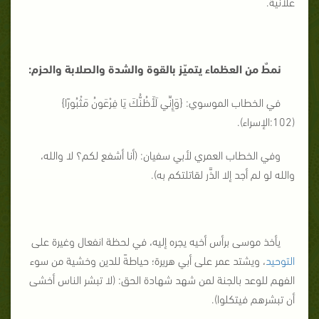
علانية.
نمطٌ من العظماء يتميّز بالقوة والشدة والصلابة والحزم:
في الخطاب الموسوي: {
وَإِنِّي لَأَظُنُّكَ يَا فِرْعَونُ مَثْبُورًا
}
(102:الإسراء).
وفي الخطاب العمري لأبي سفيان: (أنا أشفع لكم؟ لا والله،
والله لو لم أجد إلا الذَّر لقاتلتكم به).
يأخذ موسى برأس أخيه يجره إليه، في لحظة انفعال وغيرة على
التوحيد
، ويشتد عمر على أبي هريرة؛ حياطةً للدين وخشية من سوء
الفهم للوعد بالجنة لمن شهد شهادة الحق: (لا تبشر الناس أخشى
أن تبشرهم فيتكلوا).