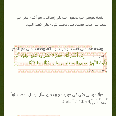
شدة موسى مع فرعون، مع بني إسرائيل، مع أخيه، حتى مع
الحجر حين ضربه بعصاه حين ذهب بثوبه على ضفة النهر.
وشدة عمر على نفسه، وأمرائه، وأبنائه، وخدمه، حتى مع الحجر
الأسود: «
إِنّي أَعْلَمُ أَنَّكَ حَجَرٌ لاَ تَضُرُّ وَلاَ تَنْفَعُ، وَلَوْلاَ أَنِّى
»
رَأَيْتُ النَّبِيَّ -صلى الله عليه وسلم- يُقَبِّلُكَ مَا قَبَّلْتُكَ
(متفق عليه).
جرأة موسى حتى في حواره مع ربه حين سأل بإدلال المحب: {
رَبِّ
أَرِنِي أَنظُرْ إِلَيْكَ
} (143:الأعراف).