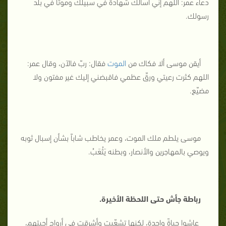
دعاء عمر: اللهم إني أسألك شهادة في سبيلك وموتاً في بلد
رسولك.
أيقن موسى ألا فكاك من
الموت
فقال: ربّ فالآن، وقال عمر:
اللهم كثرت رعيتي ورقّ عظمي فاقبضني إليك غير مفتون ولا
مضيّع.
موسى يلطم ملك الموت، وعمر يخاطب شاباً بشأن إسبال ثوبه
ويوصي بالمهاجرين والأنصار، وبطنه يَثْعَبُ.
رباطة جأش حتى اللحظة الأخيرة.
عاشوا حياةً واحدة، لكنها تشعّبت وأشرقت في أرواحٍ أحبتهم،