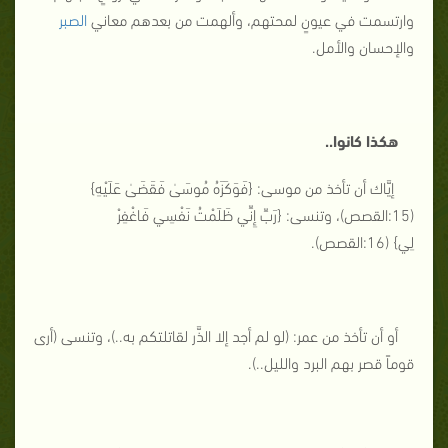
وارتسمت في عيونٍ لمحتهم، وألهمت من بعدهم معاني
الصبر
والإحسان والأمل.
هكذا كانوا..
إيَّاك أن تأخذ من موسى: {
فَوَكَزَهُ مُوسَىٰ فَقَضَىٰ عَلَيْهِ
}
(15:القصص)، وتنسى: {
رَبِّ إِنِّي ظَلَمْتُ نَفْسِي فَاغْفِرْ
لِي
} (16:القصص).
أو أن تأخذ من عمر: (لو لم أجد إلا الذَّر لقاتلتكم به..)، وتنسى (أرى
قوماً قصر بهم البرد والليل..).