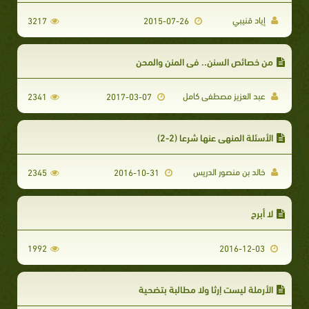
إياد قنيبي
3217
2015-07-26
من خصائص السنن.. في المنن والمحن
عبد العزيز مصطفى كامل
2341
2017-03-07
الأسئلة المنهي عنها شرعا (2-2)
خالد بن منصور الدريس
2345
2016-10-31
لا أبرح
1992
2016-12-03
الأرملة ليست إرثا ولا مطالبة بتضحية