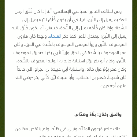
ومن لطائف التدبير السياسي الإسلامي؛ أنه إذا كان خُلُق الرجل
العظيم يميل إلى اللِّين، فينبغي أن يكون خُلُق نائبه يميل إلى
الشِّدة؛ وإذا كان خُلُقه يميل إلى الشِّدة، فينبغي أن يكون خُلُق نائبه
يميل إلى اللِّين؛ ليعتدل الأمر، كما ذكر
العلماء
، ولهذا كان هارون
الموصوف باللِّين وزيراً لموسى الموصوف بالشِّدة في الحق، وكان
عمر الموصوف بالشِّدة في الحق وزيراً لأبي بكر الصديق الموصوف
باللِّين، وكان أبو بكر يؤثر استنابة خالد بن الوليد المعروف بالشِّدة،
وكان عمر يؤثر عزل خالد، واستنابة أبي عبيدة بن الجراح؛ لأن خالداً
كان شديداً، كعمر بن الخطاب، وأبا عبيدة ليِّن كأبي بكر -رضي الله
عنهم أجمعين-.
والحق ركنان: بنّاءٌ وهدّام.
ذاك عاصر فرعون المتألّه وتربى في ظلّه، ولم ينتقص هذا من
ثقته بنفسه، ولا إدراكه لهويته، ولا صدقه مع ذاته.