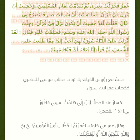
عُمَرُ فَحَرَّكْتُ بَعِيرِى ثُمَّ تَقَدَّمْتُ أَمَامَ الْمُسْلِمِينَ، وَخَشِيتُ أَنْ
يَنْزِلَ فِيَّ قُرْآنٌ، فَمَا نَشِبْتُ أَنْ سَمِعْتُ صَارِخًا يَصْرُخُ بِي
-قَالَ- فَقُلْتُ لَقَدْ خَشِيتُ أَنْ يَكُونَ نَزَلَ فِيَّ قُرْآنٌ. وَجِئْتُ
رَسُولَ اللَّهِ -صلى الله عليه وسلم- فَسَلَّمْتُ عَلَيْهِ فَقَالَ « لَقَدْ
أُنْزِلَتْ عَلَىَّ اللَّيْلَةَ سُورَةٌ لَهِيَ أَحَبُّ إِلَىَّ مِمَّا طَلَعَتْ عَلَيْهِ
».
الشَّمْسُ، ثُمَّ قَرَأَ (إِنَّا فَتَحْنَا لَكَ فَتْحًا مُبِينًا)
حسمٌ مع رؤوس الخيانة بلا تردد، خطاب موسى للسامري
كخطاب عمر لابن سلول.
انكسارٌ عند الخطأ: {
رَبِّ إِنِّي ظَلَمْتُ نَفْسِي فَاغْفِرْ
لِي
} (16:القصص).
وقال عمر في خلوته: (عُمَرُ بْنُ الْخَطَّابِ أَمِيرُ الْمُؤْمِنِينَ! بَخٍ بَخٍ..
وَاللَّهِ لَتَتَّقِيَنَّ اللَّهَ أَوْ لَيُعَذِّبَنَّكَ).