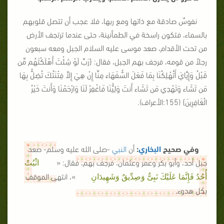
نفوسٌ صادقة مع ذاتها ومع ربها، فلا عجب أن تتصل قلوبهم
بالسماء، فتكون راسخة في الطمأنينة، حتى عندما ترتجف الأرض
من تحت الأقدام، صعد موسى عليه السلام الجبل ومعه سبعون
رجلاً من قومه، فرجف بهم الجبل، فقال: {
رَبِّ لَوْ شِئْتَ أَهْلَكْتَهُم مِّن
قَبْلُ وَإِيَّايَ أَتُهْلِكُنَا بِمَا فَعَلَ السُّفَهَاء مِنَّا إِنْ هِيَ إِلاَّ فِتْنَتُكَ تُضِلُّ بِهَا
مَن تَشَاء وَتَهْدِي مَن تَشَاء أَنتَ وَلِيُّنَا فَاغْفِرْ لَنَا وَارْحَمْنَا وَأَنتَ خَيْرُ
الْغَافِرِينَ
} (155:الأعراف).
وفي صحيح
البخاري
:
أن
النبي
-صلى الله عليه وسلم- صعد
جبل أحد، وأبو بكر وعمر وعثمان، فرجف بهم، فقال: «
اثْبُتْ
»، انتهى الموقف
أُحُدُ فَإِنَّمَا عَلَيْكَ نَبِىٌّ وَصِدِّيقٌ وَشَهِيدَانِ
بكل هدوء.