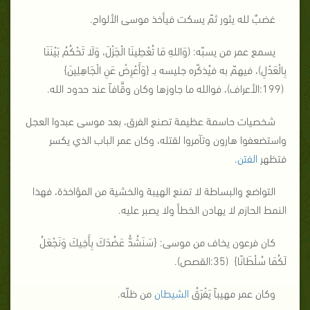
غضبٌ لله يثور ثمّ يسكت فيأخذ موسى الألواح.
يسمع عمر من يسبّه: (وَاللهِ مَا تُعْطِينَا الْجَزْلَ، وَلَا تَحْكُمُ بَيْنَنَا
بِالْعَدْلِ)، فيهمّ به فيُذكّره جليسه بـ {
وَأَعْرِضْ عَنِ الْجَاهِلِينَ
}
(199:الأعراف)، فوالله ما جاوزها وكان وقَّافاً عند حدود الله.
شخصيات حاسمة عظيمة تصنع الفرق، بعد موسى عبدوا العجل
واستضعفوا هارون وتآمروا لقتله، وكان عمر الباب الذي يكسر
فتظهر
الفتن
.
التواضع والبساطة لا تمنع الهيبة والخشية من المؤاخذة، فهذا
النمط الحازم لا يهادن الخطأ ولا يصبر عليه.
كان فرعون يخاف من موسى: {
سَنَشُدُّ عَضُدَكَ بِأَخِيكَ وَنَجْعَلُ
لَكُمَا سُلْطَانًا
} (35:القصص).
وكان عمر مهيباً يَفْرَقُ
الشيطان
من ظلّه.