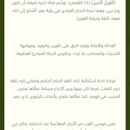
{
الْقَوِيُّ الْأَمِينُ
} (26:القصص)، توسّم فتاة ذكية خليقة بأن تكون
زوج نبي، وهما شرط النجاح القيادي في رؤية عمر: (أشكو إلى الله
ضعف الثقة وخيانة القوي).
العدالة والأمانة وإجراء الحق على القريب والبعيد، ومواجهة
التحديات والمصاعب بلا تردد، وتكريس الحياة للمبادئ العظيمة.
قيادة نادرة استثنائية تتخذ القرار الحازم الحكيم وتمضي إليه بثقةٍ
دون التفات، فربما كان بينها وبين الأتباع مسافة غطّاها هارون
المحبب في قومه، كما غطّاها عثمان وأصحاب الشورى لدى عمر.
تمنى موسى القرب من الأرض المقدّسة عند احتضاره، وكان في