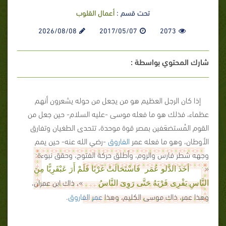
تحت قسم :
أعمال القلوب
2026/08/08
2017/05/07
2073
شارك المحتوي بواسطة :
إذا كان الرجل العظيم هو من يجعل من حوله يشعرون أنهم
عظماء، فذلك هو ما فعله موسى -عليه السلام- حين جعل من
القوم المُستضعَفين بمصر قوة موحدة، تتحدى الطغيان وتفارق
الأوطان، وهو ما فعله عمر
الفاروق
-رضي الله عنه- حين يمم
وجهه شطر فارس والروم، وأطلق حركة الفتوح، وحقق نبوءة:
«
أخَذَ الدَّلو عُمَر فَاسْتَحَالَتْ غَرْبًا فَلَمْ أَرَ عَبْقَرِيًّا مِنَ
»، ذاك ابن عمران،
النَّاسِ يَفْرِى فَرْيَهُ حَتَّى رَوِىَ النَّاسُ
وهذا عمر، ذاك موسى الكليم، وهذا
عمر الفاروق
.