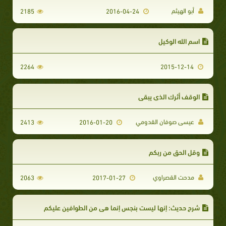
أبو الهيثم
2185
2016-04-24
اسم الله الوكيل
2264
2015-12-14
الوقف أثرك الذي يبقى
عيسى صوفان القدومي
2413
2016-01-20
وقلِ الحق من ربكم
مدحت القصراوي
2063
2017-01-27
شرح حديث: إنها ليست بنجس إنما هي من الطوافين عليكم