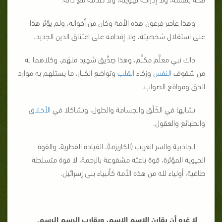
وهذا عاصر فرعون هذه الأمة وكان من أخواله، ولم يؤثر هذا
على استقلال شخصيته، ولا إقدامه على اعتناق الدين الجديد.
ذاك نبي معلَّم مكلَّم، وهذا صِدِّيق شهيد ملهَم، وكلاهما له
من شفوف
النفس
وزكاء
القلب
وتواضع الكبار، ما يستلهم به موارد
الحق ومواقع الصواب.
تشابها في الخَلْق والجسامة والطول، وتشاكلا في
الأخلاق
والطبائع والعقول.
الجاذبية والسر الغريب (الكاريزما)، القيادة الفطرية، والقوة
الحيوية المؤثرة، قوة باعثة مشفوعة بالرحمة، لا قوة متسلطة
طاغية، أولياء لله من هذه الأمة كأنبياء بني إسرائيل.
لا غرو أن يقارن الاسم الاسم، ويقارب الرسم الرسم.