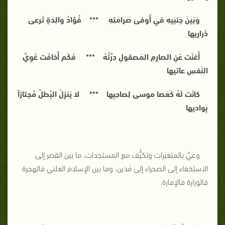
وَبَينَ جَنبَيهِ في أَوفى صَرامَتِهِ *** فُؤادُ والِدَةٍ تَرعى
ذَراريها
أَغنَت عَنِ الصارِمِ المَصقولِ دِرَّتُهُ *** فَكَم أَخافَت غَوِيَّ
النَفسِ عاتيها
كانَت لَهُ كَعَصا موسى لِصاحِبِها *** لا يَنزِلُ البُطلُ مُجتازاً
بِواديها
وعيٌ بالمتغيرات وتكيُّف مع المستجدات، ما بين القصر إلى
الاستخفاء إلى الصحراء إلى مَدين، وما بين الإسلام العلني فالهجرة
فالوزارة فالإمارة.