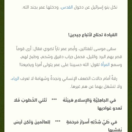
نكل بنو إسرائيل عن دخول
القدس
، ودخلها عمر بجند الله.
القيادة تحتاج لأتباع جيدين!
سقى موسى للفتاتين، وأبصر عمر ناراً تضوي فقال: أرى قوماً
قصر بهم البرد والليل، فحمل جراب دقيق وشحم، وطبخ لهم،
وسمع
المرأة
تقول: الله حسيبنا على عمر يتولى أمرنا ويضيعنا!
رقةٌ أمام حالات الضعف الإنساني ونجدةٌ وشهامة لا تعرف
الرياء
،
ولا تنشغل بهما عن هم غيرها.
في الجاهِلِيَّةِ وَالإِسلامِ هَيبَتُهُ *** تَثني الخُطوبَ فَلا
تَعدو عَواديها
في طَيِّ شِدَّتِهِ أَسرارُ مَرحَمَةٍ *** لِلعالَمينَ وَلَكِن لَيسَ
يُفشيها