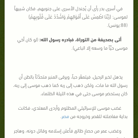
في أسرى بدر رأى أن يُجندل الأسرى على جنوبهم، فكان شبيهاً
لموسى: {
رَبَّنَا اطْمِسْ عَلَى أَمْوَالِهِمْ وَاشْدُدْ عَلَى قُلُوبِهِمْ
}
(88:يونس).
أتى بصحيفة من التوراة، فبادره رسول الله:
(لو كان أخي
موسى حيَّاً ما وسعه إلا اتباعي).
يذهل لخبر الرحيل، فيتمعّر حباً، ويرقى المنبر متحدّثاً بالظن أن
رسول الله ما مات، ولكن ذهب إلى ربه كما ذهب موسى إلى ربه،
كان يستحضر موسى حتى في هذه الليلة الظلماء.
غضب موسى للإسرائيلي المظلوم وأردى المعتدي، فكانت
بداية مفاصلته للقصر وخروجه من
مصر
.
وغضب عمر من حصارٍ ظالمٍ فأعلن إسلامه وقاتل دونه، وهاجر