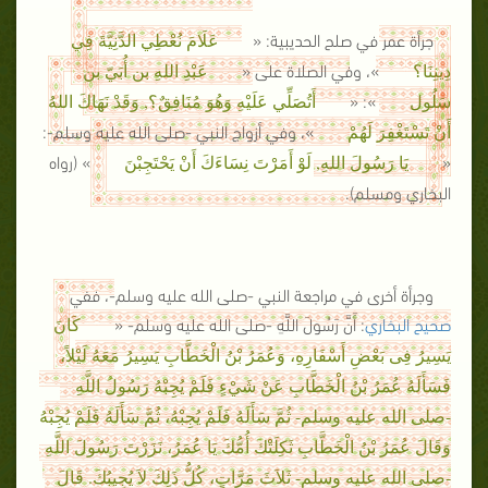
جرأة عمر في صلح الحديبية: «
عَلَامَ نُعْطِي الدَّنِيَّةَ فِي
»، وفي الصلاة على «
دِينِنَا؟
عَبْدِ اللهِ بن أُبَيّ بن
»: «
سَلُول
أَتُصَلِّي عَلَيْهِ وَهُوَ مُنَافِقٌ؟, وَقَدْ نَهَاكَ اللهُ
»، وفي أزواج النبي -صلى الله عليه وسلم-:
أَنْ تَسْتَغْفِرَ لَهُمْ
«
» (رواه
يَا رَسُولَ اللهِ, لَوْ أَمَرْتَ نِسَاءَكَ أَنْ يَحْتَجِبْنَ
البخاري ومسلم).
وجرأة أخرى في مراجعة النبي -صلى الله عليه وسلم-، ففي
صحيح البخاري
: أَنَّ رَسُولَ اللَّهِ -صلى الله عليه وسلم- «
كَانَ
يَسِيرُ فِى بَعْضِ أَسْفَارِهِ، وَعُمَرُ بْنُ الْخَطَّابِ يَسِيرُ مَعَهُ لَيْلاً،
فَسَأَلَهُ عُمَرُ بْنُ الْخَطَّابِ عَنْ شَيْءٍ فَلَمْ يُجِبْهُ رَسُولُ اللَّهِ
-صلى الله عليه وسلم- ثُمَّ سَأَلَهُ فَلَمْ يُجِبْهُ، ثُمَّ سَأَلَهُ فَلَمْ يُجِبْهُ
وَقَالَ عُمَرُ بْنُ الْخَطَّابِ ثَكِلَتْكَ أُمُّكَ يَا عُمَرُ، نَزَرْتَ رَسُولَ اللَّهِ
-صلى الله عليه وسلم- ثَلاَثَ مَرَّاتٍ، كُلُّ ذَلِكَ لاَ يُجِيبُكَ. قَالَ