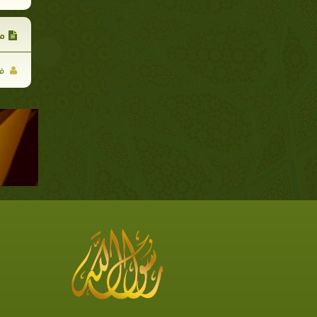
مر
فا