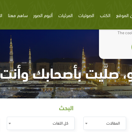
 الموقع
الكتب
الصوتيات
المرئيات
ألبوم الصور
ساهم معنا
ات
We use cookies
The cook
و، صلَّيت بأصحابك وأن
البحث
المقالات
كل اللغات