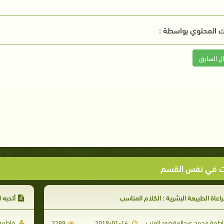
 المحتوي بواسطة :
ال السابق
ت في نفس القسم
اعاة الطبيعة البشرية : الكلام المناسب
أتحبه 
طمة محمد عبدالمقصود العزب
فاطمة 
2289
2019-01-16