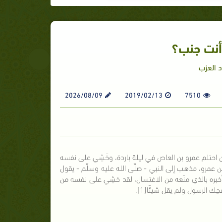
وأنت جنب؟
 العزب
2026/08/09
2019/02/13
7510
 أن احتلم عمرو بن العاص في ليلة باردة، وخَشِي على نفسه
ن عمرو، فذهب إلى النبي - صلَّى الله عليه وسلَّم - يقول
بره بالذي منَعه من الاغتسال، لقد خشِي على نفسه من