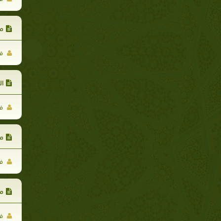
مر
فا
ال
فا
ما
فا
مر
فا