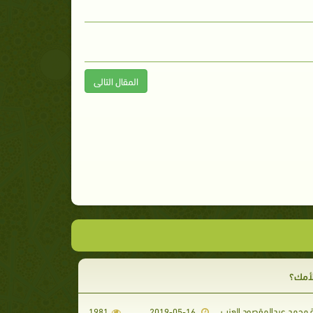
المقال التالى
لأمك؟
محمد عبدالمقصود العزب
1981
2019-05-16