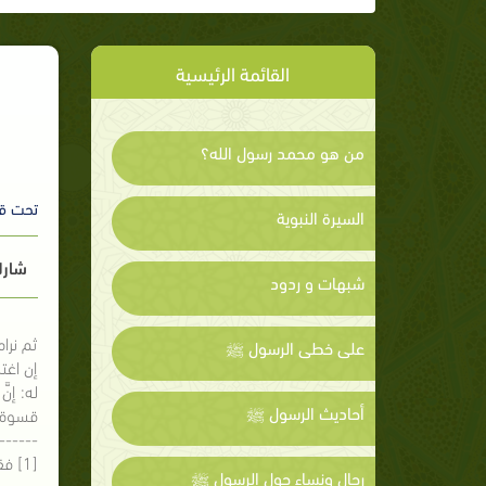
القائمة الرئيسية
من هو محمد رسول الله؟
تحت ق
السيرة النبوية
شارك
شبهات و ردود
ثم نرا
على خطى الرسول ﷺ
إن اغت
له: إنّ
أحاديث الرسول ﷺ
قسوة ا
------
[1] فقه السيرة؛ محمد الغزالي.
رجال ونساء حول الرسول ﷺ