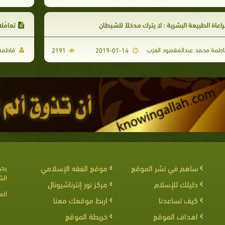
اعاة الطبيعة البشرية : لا يترك مدخلاً للشيطان
تعامُل
طمة محمد عبدالمقصود العزب
فاطمة 
2191
2019-01-14
ساهم في نشر الموقع
موقع الفقه الإسلامي
يحق
الش
دليلك للإسلام
مركز نور إنترناشيونال
الم
كيف تساعدنا
اربط موقعك معنا
اهداف الموقع
خريطة الموقع