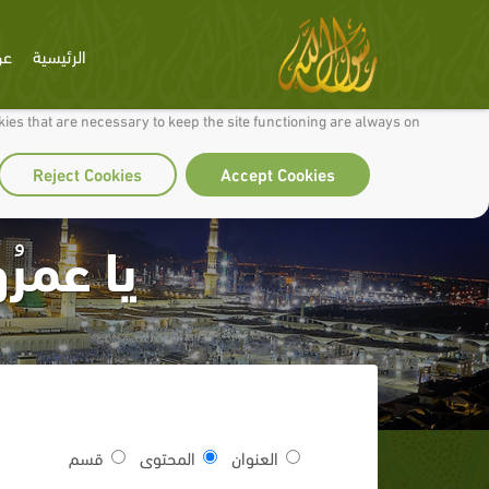
الرئيسية
عن
 to make our site work well for you and so we can continually improve it.
ies that are necessary to keep the site functioning are always on
Reject Cookies
Accept Cookies
يا عمرُ
العنوان
المحتوى
قسم