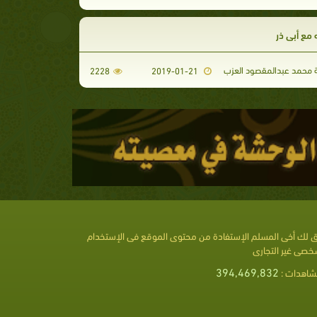
ه مع أبي ذر
محمد عبدالمقصود العزب
2228
2019-01-21
 لك أخى المسلم الإستفادة من محتوى الموقع فى الإستخدام
خصى غير التجارى
394,469,832
شاهدات :