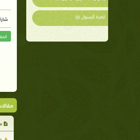
نصرة الرسول ﷺ
شارك
المق
مقالا
مر
فا