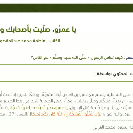
يا عمرُو، صلَّيت بأصحابك 
الكاتب : فاطمة محمد عبدالمقصود
سم :
كيف تعامل الرسول - صلَّى الله عليه وسلَّم - مع الناس؟
 المحتوي بواسطة :
ه صلى الله عليه وسلم مع عمرو بن العاص أيضًا متفهِّمًا ورافعًا للحرج؛ إذ حدث
سل أن يعتلَّ، فتيمَّم وصلَّى بالناس، وكأنَّ بعض الصحابة شك في هذا الصنيع م
َ عمرًا صلَّى بنا وهو جُنب! قال الرسول:
يا عمرو، صلَّيتَ بأصحابك وأنت جُنب؟
فأخ
لبرد، والله يقول: {
وَلا تَقْتُلُوا أَنْفُسَكُمْ إِنَّ اللَّهَ كَانَ بِكُمْ رَحِيمًا
} [النساء: 29]، فضحِك الرسول ولم يقل شيئًا[1].
------------------