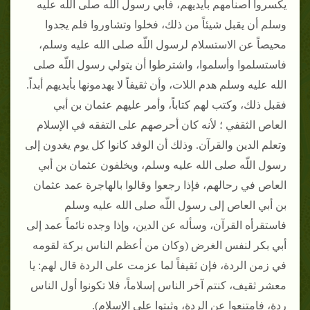
يكسروا أصنامهم بأيديهم، فأبي رسول اللّه صلى الله عليه
وسلم أن يقبل شيئاً من ذلك، فخلوا وتشاوروا فلم يجدوا
محيصاً عن الاستسلام لرسول اللّه صلى الله عليه وسلم،
فاستسلموا وأسلموا، واشترطوا أن يتولي رسول اللّه صلى
الله عليه وسلم هدم اللات، وأن ثقيفاً لا يهدمونها بأيديهم أبداً‏.‏
فقبل ذلك، وكتب لهم كتاباً، وأمر عليهم عثمان بن أبي
العاص الثقفي ؛ لأنه كان أحرصهم على التفقه في الإسلام
وتعلم الدين والقرآن‏.‏ وذلك أن الوفد كانوا كل يوم يغدون إلى
رسول اللّه صلى الله عليه وسلم، ويخلفون عثمان بن أبي
العاص في رحالهم، فإذا رجعوا وقالوا بالهاجرة عمد عثمان
بن أبي العاص إلى رسول اللّه صلى الله عليه وسلم
فاستقرأه القرآن، وسأله عن الدين، وإذا وجده نائماً عمد إلى
أبي بكر لنفس الغرض ‏(‏وكان من أعظم الناس بركة لقومه
في زمن الردة، فإن ثقيفاً لما عزمت على الردة قال لهم‏:‏ يا
معشر ثقيف، كنتم آخر الناس إسلاماً، فلا تكونوا أول الناس
ردة، فامتنعوا عن الردة، وثبتوا على الإسلام‏)‏‏.‏