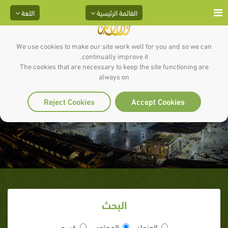
القائمة الرئيسية
اللغة
We use cookies to make our site work well for you and so we can
continually improve it.
The cookies that are necessary to keep the site functioning are
always on
8 ـ وفد ثقيف‏
Reject Cookies
Accept Cookies
البحث
العنوان
المحتوى
قسم