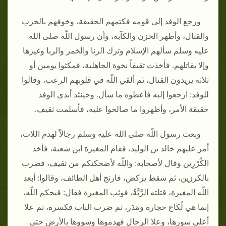
ورجع الوفد إلى قومه فكتمهم الحقيقة، وخوفهم بالحرب
والقتال، وأظهر الحزن والكآبة، وأن رسول اللّه صلى الله
عليه وسلم سألهم الإسلام وترك الزنا والخمر والربا وغيرها
وإلا يقاتلهم‏.‏ فأخذت ثقيفاً نخوة الجاهلية، فمكثوا يومين أو
ثلاثة يريدون القتال، ثم ألقي اللّه في قلوبهم الرعب، وقالوا
للوفد‏:‏ ارجعوا إليه فأعطوه ما سأل‏.‏ وحينئذ أبدي الوفد
حقيقة الأمر، وأظهروا ما صالحوا عليه، فأسلمت ثقيف‏.‏
وبعث رسول اللّه صلى الله عليه وسلم رجالاً لهدم اللات،
أمر عليهم خالد بن الوليد، فقام المغيرة ابن شعبة، فأخذ
الكُرْزِين وقال لأصحابه‏:‏ واللّه لأضحكنكم من ثقيف، فضرب
بالكرزين، ثم سقط يركض، فارتج أهل الطائف، وقالوا‏:‏ أبعد
اللّه المغيرة، قتلته الرَّبَّةُ، فوثب المغيرة فقال‏:‏ قبحكم اللّه،
إنما هي لُكَاع حجارة ومَدَر، ثم ضرب الباب فكسره، ثم علا
أعلى سورها، وعلا الرجال فهدموها وسووها بالأرض حتى