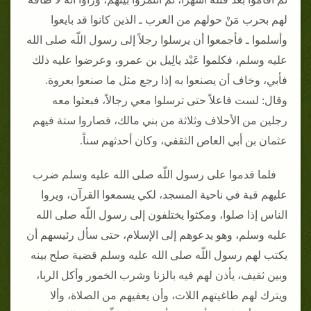
لهم بحرب مَنْ حولهم من العرب ـ الذين كانوا قد بايعوا
وأسلموا ـ فأجمعوا أن يرسلوا رجلاً إلى رسول اللّه صلى الله
عليه وسلم، فكلموا عَبْد يالِيل بن عمرو، وعرضوا عليه ذلك
فأبي، وخاف أن يصنعوا به إذا رجع مثل ما صنعوا بعروة‏.‏
وقال‏:‏ لست فاعلاً حتى ترسلوا معي رجالاً، فبعثوا معه
رجلين من الأحلاف وثلاثة من بني مالك، فصاروا ستة فيهم
عثمان بن أبي العاص الثقفي، وكان أحدثهم سناً‏.‏
فلما قدموا على رسول اللّه صلى الله عليه وسلم ضرب
عليهم قبة في ناحية المسجد، لكي يسمعوا القرآن، ويروا
الناس إذا صلوا، ومكثوا يختلفون إلى رسول اللّه صلى الله
عليه وسلم، وهو يدعوهم إلى الإسلام، حتى سأل رئيسهم أن
يكتب لهم رسول اللّه صلى الله عليه وسلم قضية صلح بينه
وبين ثقيف، يأذن لهم فيه بالزنا وشرب الخمور وأكل الربا،
ويترك لهم طاغيتهم اللات، وأن يعفيهم من الصلاة، وألا