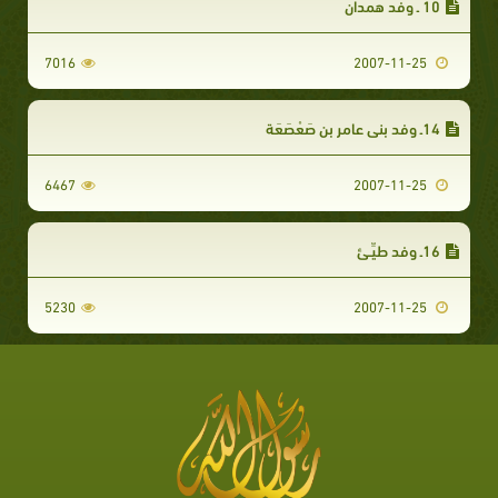
10 ـ وفد همدان‏
7016
2007-11-25
14ـ وفد بني عامر بن صَعْصَعَة‏
6467
2007-11-25
16ـ وفد طيِّـئ‏
5230
2007-11-25