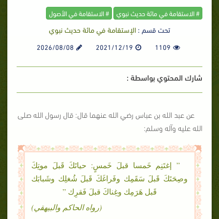
# الاستقامة في مائة حديث نبوي
# الاستقامة في الأصول
تحت قسم :
الإستقامة في مائة حديث نبوي
2026/08/08
2021/12/19
1109
شارك المحتوي بواسطة :
عن عبد الله بن عباس رضي الله عنهما قال: قال رسول الله صلى
الله عليه وآله وسلم:
” إغتَنِم خَمسا قبلَ خَمسٍ: حياتَكَ قَبلَ موتِكَ
وصِحَتَكَ قَبلَ سَقَمِك وفَراغَكَ قَبلَ شُغلِك وشَبابَك
قَبل هَرَمِك وغِناكَ قبلَ فَقرِك ”
(رواه الحاكم والبيهقي)