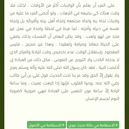
على المرء أن يعلم بأن الواجبات أكثر من الأوقات ، لذلك فلا
وقت هناك كي يضيعه في الترهات ، ولو أحصى المرء ما عليه من
واجبات تجاه ربه وتجاه مجتمعه وتجاه أهل بيته وأقربائه بل وتجاه
نفسه في دنياه وآخرته ، لما فرط في لحظة واحدة في عمل غير
مجد من لهو ولعب . وقد يظن البعض أن التمسك بذلك يضفي
على الحياة جفافا وصرامة وتعقيدا . وهذا غير صحيح ، فليس
المقصود بإستغلال الوقت عدم تخصيص وقت للراحة والمزاح الذي
لا يدخله الكذب ولا الترويح عن النفوس ، فكل ذلك من العبادة إن
أخلصت النية ، فقد كان رسول الله صلى الله عليه وآله وسلم يمزح
ولا يقول إلاّ الحق وقد مر بنا تحت الحديث قول علي بن أبي طالب
رضي الله عنه: روحوا القلوب فإنها إذا كرهت عميت ، وما ساعة
الراحة إلاّ ساعة عون للنفس على العبادة فهي ضرورية كضرورة
النوم لجسم الإنسان.
# الاستقامة في مائة حديث نبوي
# الاستقامة في الأصول