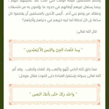
بينما يستغل غيرهم أوقاتهم في حدود ما يؤمنون به من فلسفات
وعقائد من وضع بني آدم . أليس الأحرى بالمسلمين أن يغتنموا كل
ساعة بل كل لحظة لما فيه خيرهم في دنياهم وأخراهم؟
قال الله تعالى:
” وما خَلَقتُ الجِنّ والإنسَ إلاّ لِيَعبُدونِ ”
فما خلق الله الناس للّهوِ واللعب ولا للغناء والطرب . وقد أمر
الله تعالى رسوله بإستمرار العبادة حتى الموت فقال عزوجل:
” واعبُد رَبّكَ حَتّى يَأتيَكَ اليَقين ”