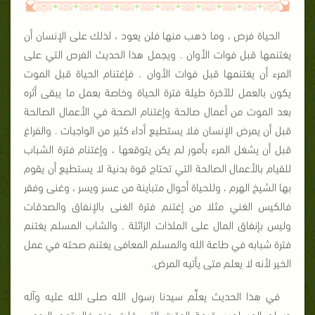
الحياة فرص ، وما ذهب منها فلن يعود ، لذلك على الإنسان أن
يغتنمها قبل فوات الأوان . ويجمل هذا الحديث الفرص التي على
المرء أن يغتنمها قبل فوات الأوان . فإغتنام الحياة قبل الموت
يكون بالعمل للآخرة طيلة فترة الحياة وخاصة بعمل ما يبقى أثره
بعد الموت من أعمال صالحة وإغتنام الصحة في الأعمال الصالحة
قبل أن يمرض الإنسان فلا يستطيع أداء كثير من الواجبات . والفراغ
قبل أن يشغل المرء بأمور لم يكن يتوقعها ، وإغتنام فترة الشباب
للقيام بالأعمال الصالحة التي تحتاج قوة بدنية لا يستطيع أن يقوم
بها الشيخ الهرم ، وللحياة أحوال متباينة من عسر ويسر ، وغنى وفقر
فالكيس الغني مثلا من إغتنم فترة الغنى بالإنفاق والصدقات
وليس بإنفاق المال على الملذات الزائلة . والشاب المسلم يغتنم
فترة شبابه في طاعة الله والمسلم المعافى يغتنم صحته في عمل
الخير لأنه لا يعلم متى يأتيه المرض.
في هذا الحديث يعلِّم سيدنا رسول الله صلى الله عليه وآله
وسلم المسلمين قيمة الوقت التي قلت عند غالبيتهم اليوم ،