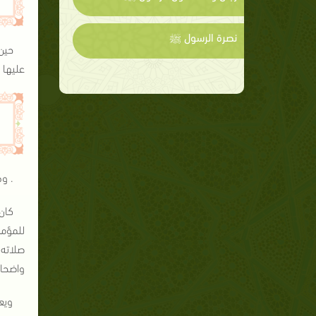
نصرة الرسول ﷺ
حين
عليها 
. وه
كان 
للمؤمن
صلاته 
واضحا 
ويع