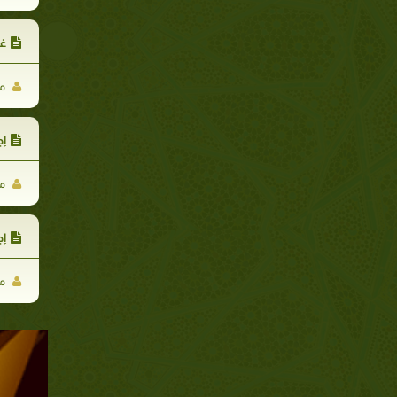
غ
مح
إج
مح
إج
مح