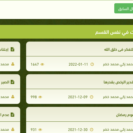
ال السابق
ت في نفس القسم
تفكر في خلق الله
إجتناب
مد زكي محمد خضر
محمد ز
1647
2022-01-11
دير الرخص بقدرها
الصبر
مد زكي محمد خضر
محمد ز
998
2021-12-09
وم رمضان
عدم ا
مد زكي محمد خضر
محمد ز
931
2021-12-30