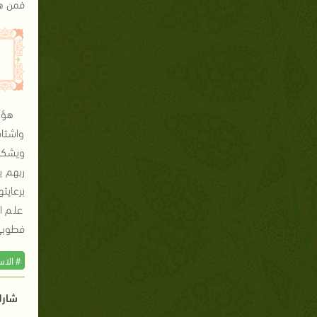
فمن هم
هؤل
واشتاق
ويشكرو
ربهم ي
برعايت
علم ا
فطوبى 
# الا
شارك