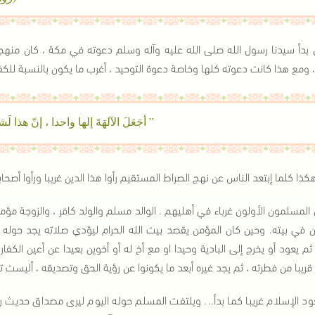
 بدأ سيدنا رسول الله صلى الله عليه وآله وسلم دعوته في مكة ، كان منهجه
، ومع هذا كانت دعوته كلها وخاصة دعوة التوحيد ، أغرب ما يكون بالنسبة للكفا
” أجَعَلَ الآلهَةَ إلها واحدا ، إنّ هذا
كذا كلما إبتعد الناس عن نهج الصراط المستقيم رأوا هذا الدين غريبا ورأوا أصحابه
المسلمون الأولون غرباء في أهليهم . الوالد مسلم والولد كافر ، والزوجة مؤمنة
 في بيته. وحين كان المؤمن يقصد بيت الله الحرام ليؤدي صلاته يجد حوله 
ثم يعود أو يخرج إلى البادية وحيدا او مع أخ له أو أخوين بعيدا عن أعين الكف
قريبا من فطرته ، ثم يجد غيره أبعد ما يكونوا عن رؤية الحق وتصديقه ، أليست ت
ود الإسلام غريبا كما بدأ... ويلتفت المسلم حوله اليوم ليرى مصداق حديث رس