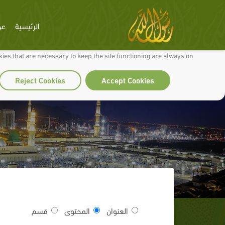
الرئيسية
عن
 to make our site work well for you and so we can continually improve it.
ies that are necessary to keep the site functioning are always on
Reject Cookies
Accept Cookies
العنوان
المحتوى
قسم