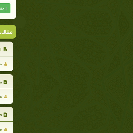
المق
مقالا
ال
مح
تق
مح
ص
مح