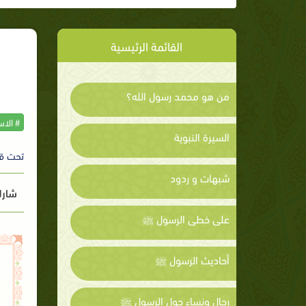
القائمة الرئيسية
من هو محمد رسول الله؟
# الا
السيرة النبوية
تحت ق
شبهات و ردود
شارك
على خطى الرسول ﷺ
أحاديث الرسول ﷺ
رجال ونساء حول الرسول ﷺ