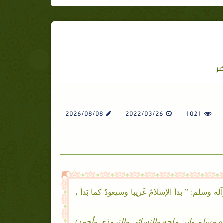
ضر
2026/08/08
2022/03/26
1021
لم: ” بدأ الإسلامُ غَريبا وسيعودُ كما بَدأ ،
ه مسلم وإبن ماجه والنسائي والترمذي وأحمد)