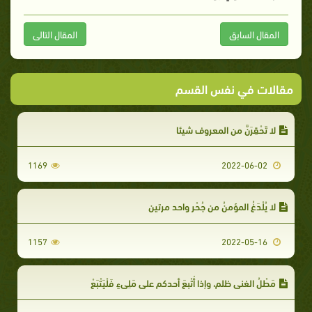
المقال السابق
المقال التالى
مقالات في نفس القسم
لا تَحْقِرَنَّ من المعروف شيئا
1169
2022-06-02
لا يُلْدَغُ المؤمنُ من جُحْرٍ واحد مرتين
1157
2022-05-16
مَطْلُ الغني ظلم، وإذا أُتْبِعَ أحدكم على مَلِيءٍ فَلْيَتْبَعْ