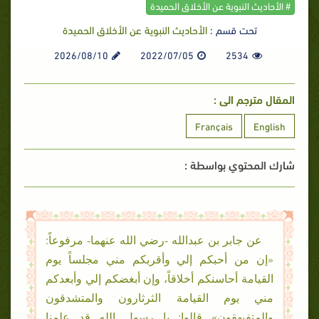
# الأحاديث النبوية عن الأخلاق الحميدة
تحت قسم :
الأحاديث النبوية عن الأخلاق الحميدة
2026/08/10
2022/07/05
2534
المقال مترجم الى :
Français
English
شارك المحتوي بواسطة :
عن جابر بن عبدالله -رضي الله عنهما- مرفوعاً:
«إن من أحبكم إلي وأقربكم مني مجلساً يوم
القيامة أحاسنكم أخلاقاً، وإن أبغضكم إلي وأبعدكم
مني يوم القيامة الثرثارون والمتشدقون
والمتفيهقون» قالوا: يا رسول الله قد علمنا