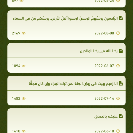
897
2022-04-24
الرَّاحمون يرحَمُهمُ الرحمنُ، ارحموا أهلَ الأرضِ، يرحمْكم مَن في السماءِ
2169
2022-08-08
رضا الله في رضا الوالدين
1894
2022-06-07
أنا زعيم ببيت في رَبَضِ الجنة لمن ترك المِرَاءَ وإن كان مُحِقًّا
1482
2022-07-14
عليكم بالصدق
1410
2022-06-18