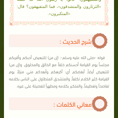
«الثرثارون والمتشدقون»، فما المتفيهقون؟ قال:
«المتكبرون».
شرح الحديث :
قوله -صلى الله عليه وسلم-: (إن من) للتبعيض, أحبكم وأقربكم
مجلساً يوم القيامة أحسنكم خلقاً مع الخالق والمخلوق, و(إن من)
للتبعيض أيضاً, أبغضكم أي: أكرهكم وأبعدكم مني منزلاً يوم
القيامة كثير الكلام تكلفاً, والمتشدق المتطاول على الناس بكلامه
تفاصحاً وتعظيماً, والمتكبر بكلامه ومظهراً للفضيلة على غيره.
معاني الكلمات :