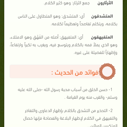
الثرثارون
جمع الثرثار: وهو كثير الكلام.
المتشدقون
أي: المتشدق: وهو المتطاول على الناس
بكلامه، ويتكلم تفاصحاً وتعظيماً لكلامه.
المتفيهقون
أي: المتفيهق: أصله من الفَهْقِ وهو الامتلاء،
وهو الذي يملأ فمه بالكلام ويتوسع فيه، ويغرب به تكبراً وارتفاعاً،
وإظهاراً للفضيلة على غيره.
فوائد من الحديث :
1- حسن الخلق من أسباب محبة رسول الله -صلى الله عليه
وسلم- والقرب منه يوم القيامة .
2- التحذير من التشدق بالكلام بإظهار الدعاوى والتفاخر
والتفيهق في الكلام لإظهار البلاغة والفصاحة فإنها خصال
المتكبرين المرائين .