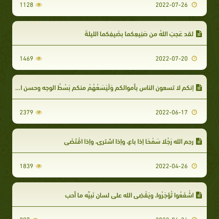
1128
2022-07-26
لقد عَجِبَ اللهُ من صَنِيعِكما بضَيفِكما الليلةَ
1469
2022-07-20
إنكم لا تسعون الناس بأموالكم وَلْيَسَعُهُمْ منكم بَسْطُ الوجه وحسن الخلق
2379
2022-06-17
رحِم الله رَجُلا سَمْحَا إذا باع، وإذا اشترى، وإذا اقْتَضَى
1839
2022-04-26
اشْفَعُوا تُؤجَرُوا، ويَقْضِي الله على لسانِ نَبِيِّه ما أحب