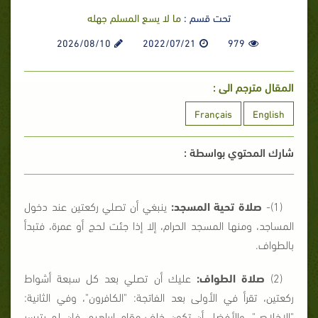
تحت قسم :
ما لا يسع المسلم جهله
2026/08/10
2022/07/21
979
المقال مترجم الى :
Français
English
شارك المحتوي بواسطة :
(1)-
صلاة تحية المسجد:
ينبغي أن تصلي ركعتين عند دخول
المساجد، ومنها المسجد الحرام، إلا إذا جئت لحج أو عمرة، فتبدأ
بالطواف.
(2)
صلاة الطواف:
عليك أن تصلي بعد كل سبعة أشواط
ركعتين، تقرأ في الأولى بعد الفاتجة: "الكافرون"، وفي الثانية:
"الإخلاص"، والأفضل أن تكون خلف مقام إبراهيم، فإن لم يتيسر