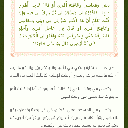
دِينِي وَمَعَاشِي وَعَاقِبَةِ أَمْرِي أَوْ قَالَ عَاجِلِ أَمْرِي
وَآجِلِهِ فَاقْدُرْهُ لِي وَيَسِّرْهُ لِي ثُمَّ بَارِكْ لِي فِيهِ وَإِنْ
كُنْتَ تَعْلَمُ أَنَّ هَذَا الْأَمْرَ شَرٌّ لِي فِي دِينِي وَمَعَاشِي
وَعَاقِبَةِ أَمْرِي أَوْ قَالَ فِي عَاجِلِ أَمْرِي وَآجِلِهِ
فَاصْرِفْهُ عَنِّي وَاصْرِفْنِي عَنْهُ وَاقْدُرْ لِي الْخَيْرَ حَيْثُ
كَانَ ثُمَّ أَرْضِنِي قَالَ وَيُسَمِّي حَاجَتَهُ"
- وبعد الاستخارة يمضي في الأمر، ولا ينتظر رؤيا ولا غيرها، وله
أن يكررها عدة مرات، ويتحرى أوقات الإجابة؛ كالثلث الأخير من الليل.
- وتصلى في وقت النهي إذا كانت لأمر يفوت. أما إذا كانت لأمر
لا يفوت فلا تصلى في وقت النهي.
- وتصلى في المسجد، وهي ركعتان، في كل ركعة ركوعان، يكبر
للإحرام، ويقرأ الفاتحة وسورة، ثم يركع ثم يرفع، ويقرأ مرة أخرى، ثم
يركع ثم يرفع ثم يسجد يفعل ذلك في الركعتين.