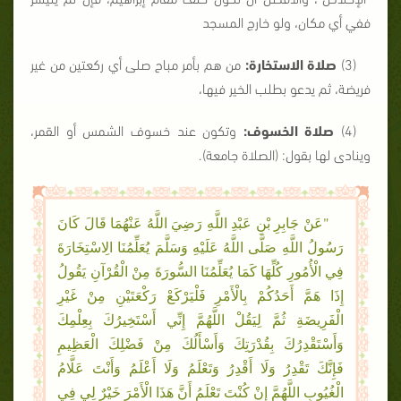
ففي أي مكان، ولو خارج المسجد
(3)
صلاة الاستخارة:
من هم بأمر مباح صلى أي ركعتين من غير
فريضة، ثم يدعو بطلب الخير فيها،
(4)
صلاة الخسوف:
وتكون عند خسوف الشمس أو القمر،
وينادى لها بقول: (الصلاة جامعة).
"عَنْ جَابِرِ بْنِ عَبْدِ اللَّهِ رَضِيَ اللَّهُ عَنْهُمَا قَالَ كَانَ
رَسُولُ اللَّهِ صَلَّى اللَّهُ عَلَيْهِ وَسَلَّمَ يُعَلِّمُنَا الِاسْتِخَارَةَ
فِي الْأُمُورِ كُلِّهَا كَمَا يُعَلِّمُنَا السُّورَةَ مِنْ الْقُرْآنِ يَقُولُ
إِذَا هَمَّ أَحَدُكُمْ بِالْأَمْرِ فَلْيَرْكَعْ رَكْعَتَيْنِ مِنْ غَيْرِ
الْفَرِيضَةِ ثُمَّ لِيَقُلْ اللَّهُمَّ إِنِّي أَسْتَخِيرُكَ بِعِلْمِكَ
وَأَسْتَقْدِرُكَ بِقُدْرَتِكَ وَأَسْأَلُكَ مِنْ فَضْلِكَ الْعَظِيمِ
فَإِنَّكَ تَقْدِرُ وَلَا أَقْدِرُ وَتَعْلَمُ وَلَا أَعْلَمُ وَأَنْتَ عَلَّامُ
الْغُيُوبِ اللَّهُمَّ إِنْ كُنْتَ تَعْلَمُ أَنَّ هَذَا الْأَمْرَ خَيْرٌ لِي فِي