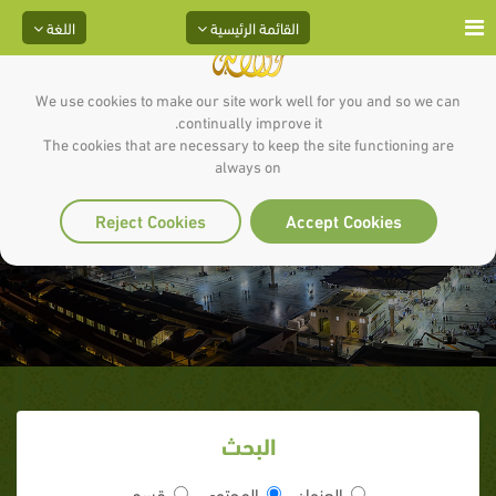
القائمة الرئيسية
اللغة
We use cookies to make our site work well for you and so we can
continually improve it.
The cookies that are necessary to keep the site functioning are
always on
صلاة متفرقة
Reject Cookies
Accept Cookies
البحث
العنوان
المحتوى
قسم