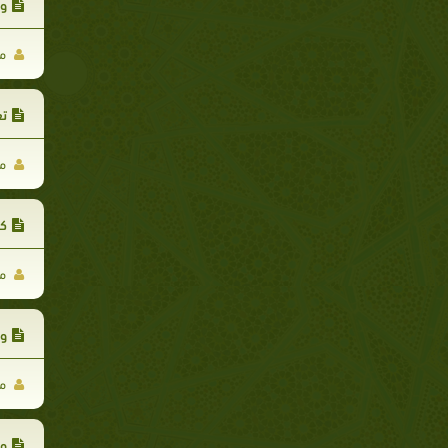
وي
مح
تع
مح
كا
مح
وك
مح
وق