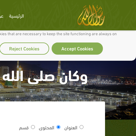
الرئيسية
عن
 to make our site work well for you and so we can continually improve it.
ies that are necessary to keep the site functioning are always on
Reject Cookies
Accept Cookies
وكان صلى الله 
العنوان
المحتوى
قسم