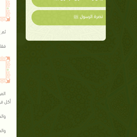
نصرة الرسول ﷺ
ثم 
فقا
الم
أكل ف
وال
وال