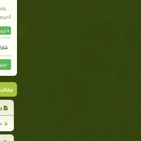
وقي
الحريص
# كيف
شارك
المق
مقالا
وك
مح