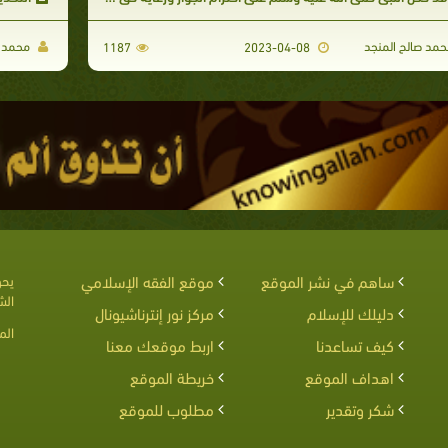
مد صالح المنجد
محمد ص
1187
2023-04-08
ساهم في نشر الموقع
موقع الفقه الإسلامي
يحق
الش
دليلك للإسلام
مركز نور إنترناشيونال
الم
كيف تساعدنا
اربط موقعك معنا
اهداف الموقع
خريطة الموقع
شكر وتقدير
مطلوب للموقع