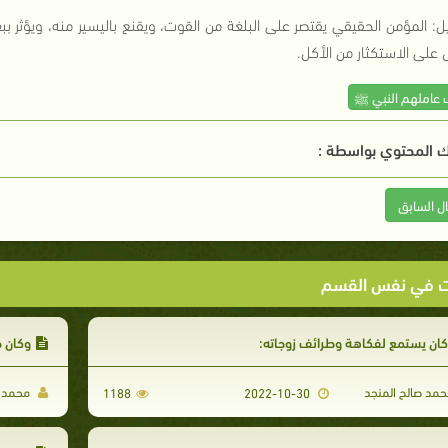
ل: المؤمن الحقيقي يقتصر على البلغة من القوت، ويقنع باليسير منه، ويؤثر ب
 على الاستكثار من الأكل.
 عاملهم النبي ﷺ
 المحتوي بواسطة :
ال السابق
ت في نفس القسم
ان يستمع لفكاهة وطرائف زوجاته:
وكان ص
مد صالح المنجد
محمد ص
1188
2022-10-30