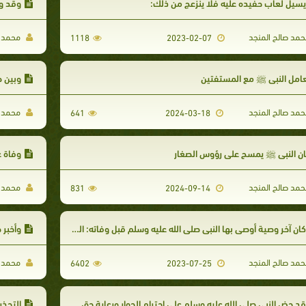
سيل لعاب حفيده عليه فلا ينزعج من ذلك:
وقد وا
مد صالح المنجد
محمد ص
1118
2023-02-07
امل النبي ﷺ مع المستفتين
وبين ص
مد صالح المنجد
محمد ص
641
2024-03-18
ن النبي ﷺ يمسح على رؤوس الصغار
وفاة ع
مد صالح المنجد
محمد ص
831
2024-09-14
ان آخر وصية أوصى بها النبي صلى الله عليه وسلم قبل وفاته: الوصية بالصلاة، وبالخدم والعبيد
وأخبر 
مد صالح المنجد
محمد ص
6402
2023-07-25
د حض النبي صلى الله عليه وسلم على احترام الجوار ورعاية حق الجار، وأنه لعظيم حقه كاد أن يكون من الورثة.
التحذي