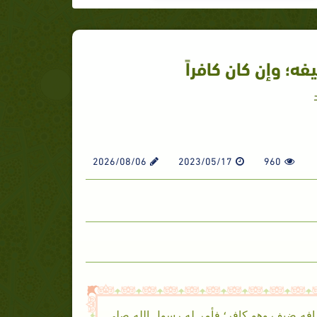
ه؛ وإن كان كافراً
2026/08/06
2023/05/17
960
افه ضيف وهو كافر؛ فأمر له رسول الله صلى