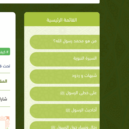
القائمة الرئيسية
من هو محمد رسول الله؟
# كيف
السيرة النبوية
تحت ق
شبهات و ردود
المق
على خطى الرسول ﷺ
شارك
أحاديث الرسول ﷺ
رجال ونساء حول الرسول ﷺ