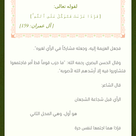
لقوله تعالى:
{فَإِذَا عَزَمْتَ فَتَوَكَّلْ عَلَى ٱللَّهِ ۚ}
[ آل عمران: 159]
فجعل العزيمة إليه، وجعله مشاركاً في الرأي لغيره".
وقال الحسن البصري رحمه الله: "ما حزب قوماً قط أمر فاجتمعوا
فتشاوروا فيه إلا أرشدهم الله لأصوبه".
قال الشاعر:
الرأي قبل شجاعة الشجعان
هو أول، وهي المحل الثاني
فإذا هما اجتمعا لنفس حرة