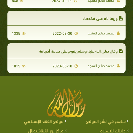
محمد صالح المنجد
848
2024-01-23
وربما نام على فخذها:
محمد صالح المنجد
1335
2022-08-30
وكان صلى الله عليه وسلم يقوم على خدمة أضيافه
محمد صالح المنجد
1015
2023-05-18
ساهم في نشر الموقع
موقع الفقه الإسلامي
دليلك للإسلام
مركز نور إنترناشيونال