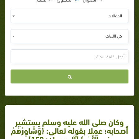
المقالات
كل اللغات
وكان صلى الله عليه وسلم يستشير
أصحابه؛ عملا بقوله تعالى: {وَشَاوِرْهُمْ
فِى ٱلْأَمْرِ} [آل عمران: 159]