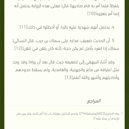
بلفظ( فلما أمر به قام صاحبها) قال( فعلى هذه الرواية يحتمل أنه
إنما أمر بتعزيره)[10]
4. يحتمل أنهم شهدوا عليه بالزنا، أو أخطئوا في ذلك[11]
5. أن الحديث ضعيف، مداره على سماك بن حرب، قال النسائي(
سماك إذا انفرد بأصل لم يكن حجة؛ لأنه كان يلقن في تلقن)[12]
وقد أشار البيهقي إلى تضعيفه حيث قال بعد أن رواه( وقد وجد
مثل اعترافه من ماعز والجهنية، والغامدية، ولم يسقط حدودهم
وأحاديثهم وأشهر والله أعلم[13]
المراجع
رواه البخاري[6823[ومسلم[2764] وترجم البخاري بقوله( باب إذا أقر بالحد ولم يبين هل
للإمام أن يستر عليه؟)