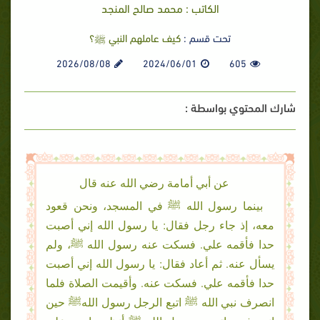
الكاتب : محمد صالح المنجد
تحت قسم :
كيف عاملهم النبي ﷺ؟
2026/08/08
2024/06/01
605
شارك المحتوي بواسطة :
عن أبي أمامة رضي الله عنه قال
بينما رسول الله ﷺ في المسجد، ونحن قعود
معه، إذ جاء رجل فقال: يا رسول الله إني أصبت
حدا فأقمه علي. فسكت عنه رسول الله ﷺ، ولم
يسأل عنه. ثم أعاد فقال: يا رسول الله إني أصبت
حدا فأقمه علي. فسكت عنه. وأقيمت الصلاة فلما
انصرف نبي الله ﷺ اتبع الرجل رسول اللهﷺ حين