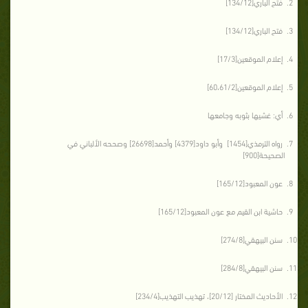
فتح الباري[134/12]
فتح الباري[134/12]
إعلام الموقعين[17/3]
إعلام الموقعين[60،61/2]
أي: غشيها بثوبه وجامعها
رواه الترمذي[1454] وأبو داود[4379] وأحمد[26698] وصححه الألباني في
الصحيحة[900]
عون المعبود[165/12]
حاشية ابن القيم مع عون المعبود[165/12]
سنن البيهقي[274/8]
سنن البيهقي[284/8]
الأحاديث المختار [20/12]، تهذيب التهذيب[234/4]