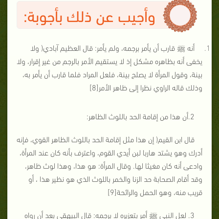
وأجيب عن ذلك بأجوبة:
أنه ﷺ قارب أن يأمر برجمه، ولم يأمر: قال العظيم آبادي( ولا
يخفى أنه بظاهره مشكل إذ لا يستقيم الأمر بالرجم من غير إقرار، ولا
بينة، وقول المرأة لا يصلح بينة، فلعل المراد فلما قارب أن يأمر به،
وذلك قاله الراوي نظرا إلى ظاهر الأمر[8]
2.أن هذا من إقامة الحد باللوث الظاهر:
قال ابن القيم( إن هذا مثل إقامة الحد باللوث الظاهر القوي، فإنه
أدرك وهو يشتد هاربا لبن أيدي القوم، واعترف بأنه كان عند المرأة،
وادعى أنه كان مغيثا لها. وقال المرأة: هو هذا، وهذا لوث ظاهر،
وقد أقام الصحابة حد الزنا والخمر باللوث الذي هو نظير هذا ، أو
قريب منه، وهو الحمل والرائحة[9]
3. لعل النبي ﷺ أمر بتعزيره لا برجمه: قال البيهقي بعد أن رواه