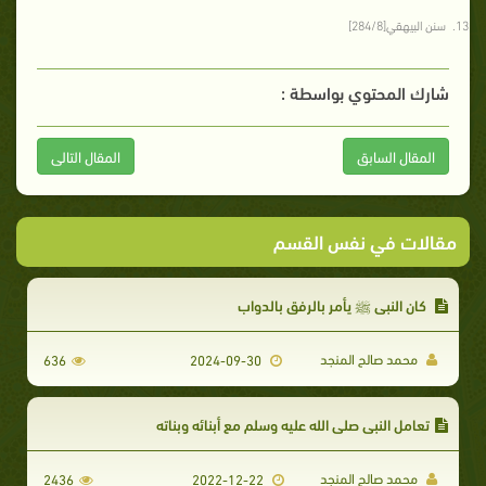
سنن البيهقي[284/8]
شارك المحتوي بواسطة :
المقال السابق
المقال التالى
مقالات في نفس القسم
كان النبي ﷺ يأمر بالرفق بالدواب
محمد صالح المنجد
636
2024-09-30
تعامل النبي صلى الله عليه وسلم مع أبنائه وبناته
محمد صالح المنجد
2436
2022-12-22