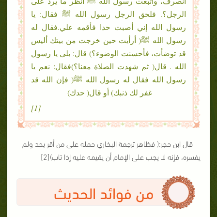
انصرف، واتبعت رسول الله ﷺ أنظر ما يرد على
الرجل؟. فلحق الرجل رسول الله ﷺ فقال: يا
رسول الله إني أصبت حدا فأقمه علي.فقال له
رسول الله ﷺ( أرأيت حين خرجت من بيتك أليس
قد توضأت، فأحسنت الوضوء؟) قال: بلى يا رسول
الله . قال( ثم شهدت الصلاة معنا؟)فقال: نعم يا
رسول الله فقال له رسول الله ﷺ( فإن الله قد
غفر لك ذنبك) أو قال( حدك)
[1]
قال ابن حجر:( فظاهر ترجمة البخاري حمله على من أقر بحد ولم
يفسره، فإنه لا يجب على الإمام أن يقيمه عليه إذا تاب)[2]
من فوائد الحديث