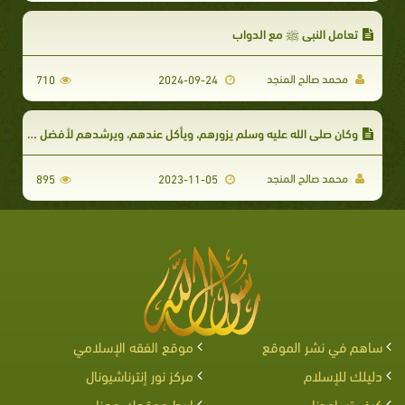
تعامل النبي ﷺ مع الدواب
محمد صالح المنجد
710
2024-09-24
وكان صلى الله عليه وسلم يزورهم، ويأكل عندهم، ويرشدهم لأفضل وجوه الصدقة
محمد صالح المنجد
895
2023-11-05
ساهم في نشر الموقع
موقع الفقه الإسلامي
دليلك للإسلام
مركز نور إنترناشيونال
كيف تساعدنا
اربط موقعك معنا