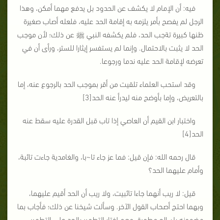
فيه: أن الإمام لا يكشف عن الحدود بل يدفع مهما أمكن، وهذا
الرجل لم يفصح بأمر يلزمه به إقامة الحد عليه، فلعله أصاب صغيرة
ظنها كبيرة تةجب الحد، فلم يكشفه النبي ﷺ عن ذلك؛ لأن موجب
الحد لا يثبت بالاحتمال. وإنما لم يستفسر إيثارا للستر، ورأى أن في
تعرضه لإقامة الحد عليه ندما ورجوعا.
وقد استحب العلماء تلقيت من أقر بموجب الحد بالرجوع عنه، إما
بالتعريض، وإما بأوضح منه ليدرأ عنه الحد[3]
واختبار ابن القيم أن العاصي إذا تاب قبل القدرة عليه سقط عنه
الحد[4]
قال رحمه الله: فإن قيل: فما عز جاء تا~با، والغامدية جاءت تائبة،
وأمام عليهما الحد؟
قيل: لا ريب أنهما جاءا تائبيت، ولا ريب أن الحد أقيم عليهما،
وبهما احتج أصحاب القول الآخر. وسألت شيخنا عن ذلك؛ فأجاب بما
مضمونه بان الح مطهرة، وهم اختار التطهير بالحد على التطهير