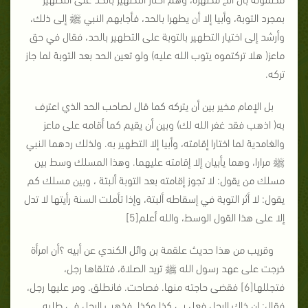
بمجرد التوبة، وأبيا إلا أن يطهرا بالحد، فأجابهم النبي ﷺ إلى ذلك،
وأرشد إلى اختيار التطهير بالتوبة على التطهير بالحد، فقال في حق
ماعز( هلا تركتموه يتوب الله عليه) ولو تعين الحد بعد التوبة لما جاز
تركه.
بل الإمام مخير بين أن يتركه كما قال لصاحب الحد الذي اعترف
به( اذهب فقد غفر الله لك) وبين أن يقيم كما أقامه على ماعز
والغامدية لما اختارا إقامته، وأبيا إلا التطهير به. ولذلك ردهما النبي
ﷺ مرارا، وهما يأبيان إلا إقامته عليهما. وهذا المسلك وسط بين
مسلك من يقول: لا تجوز إقامته بعد التوبة ألبتة ، وبين مسلك كم
يقول: لا أثر التوبة في إسقاطه ألبتة، وإذا تأملت السنة رأيتها لا تدل
إلا على هذا القول الوسط، والله أعلم[5]
وقريب من هذا حديث علقمة بن وائل الكندي عن أبيه ؟أن امرأة
خرجت على عهد رسول الله ﷺ تريد الصلاة، فتلقاها رجل،
فتجللها[6] فقضى حاجته منها. فصاحت. فانطلق. ومر عليها رجل،
فقال: إن ذاك الرجل فعل بي كذا وكذا. فذهب الرجل في طلبه.