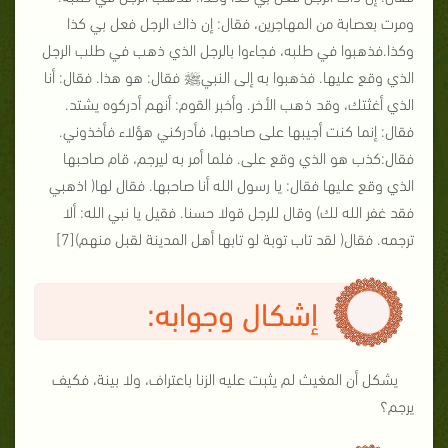
ومرت بعصابة من المهاجرين، فقال: إن ذاك الرجل فعل بي كذا
وكذا.فذهبوا في طلبه، فجاءوا بالرجل الذي ذهب في طلب الرجل
الذي وقع عليها. فذهبوا به إلى النبيﷺ فقال: هو هذا. فقال: أنا
الذي أغثتك، وقد ذهب الأخر. وأخبر القوم: أنهم أدركوه يشتد.
فقال: إنما كنت أجيبها على صاحبها، فأدركني هؤلاء فأخذوني.
فقال:كذب هو الذي وقع على. فلما أمر به ليرجم، قام صاحبها
الذي وقع عليها فقال: يا رسول الله أنا صاحبها. فقال لها( اذهبي
فقد غفر الله لك) وقال للرجل قولا حسنا. فقيل يا نبي الله: ألا
ترجمه. فقال( لقد تاب توبة لو تابها أهل المدينة لقبل منهم)[7]
إشكال وجوابه:
يشكل أن المغيث لم يثبت عليه الزنا باعتراف، ولا بينة، فكيف
يرجم؟