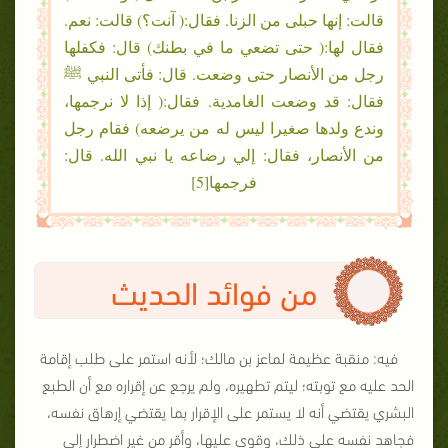
قالت: إنها حبلى من الزنا. فقال:( آنت؟) قالت: نعم.
فقال لها:( حتى تضعي ما في بطنك) قال: فكفلها
رجل من الأنصار حتى وضعت. قال: فأتى النبي ﷺ
فقال: قد وضعت الغامدية. فقال:( إذا لا نرجمها،
وندع ولدها صغيرا ليس له من يرضعه) فقام رجل
من الأنصار، فقال: إلي رضاعه يا نبي الله. قال:
فرجمها[5]
من فوائد الحديث
فيه: منقبة عظيمة لماعز بن مالك؛ لأنه استمر على طلب إقامة
الحد عليه مع توبته؛ ليتم تطهيره، ولم يرجع عن إقراره مع أن الطبع
البشري يقتضي أنه لا يستمر على الإقرار بما يقتضي إرهاق نفسه،
فجاهد نفسه على ذلك، وقوي عليها، وأقر من غير اضطرار إلى