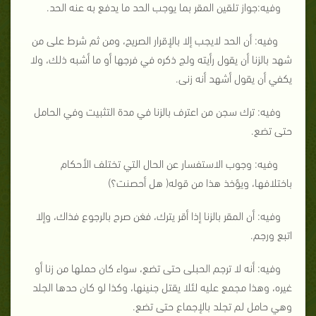
وفيه:جواز تلقين المقر بما يوجب الحد ما يدفع به عنه الحد.
وفيه: أن الحد لايجب إلا بالإقرار الصريح، ومن ثم شرط على من
شهد بالزنا أن يقول رأيته ولج ذكره في فرجها أو ما أشبه ذلك، ولا
يكفي أن يقول أشهد أنه زنى.
وفيه: ترك سجن من اعترف بالزنا في مدة التثبيت وفي الحامل
حتى تضع.
وفيه: وجوب الاستفسار عن الحال التي تختلف الأحكام
باختلافها، ويؤخذ هذا من قوله( هل أحصنت؟)
وفيه: أن المقر بالزنا إذا أقر يترك، فغن صرح بالرجوع فذاك، وإلا
اتبع ورجم.
وفيه: أنه لا ترجم الحبلى حتى تضع، سواء كان حملها من زنا أو
غيره، وهذا مجمع عليه لئلا يقتل جنينها، وكذا لو كان حدها الجلد
وهي حامل لم تجلد بالإجماع حتى تضع.