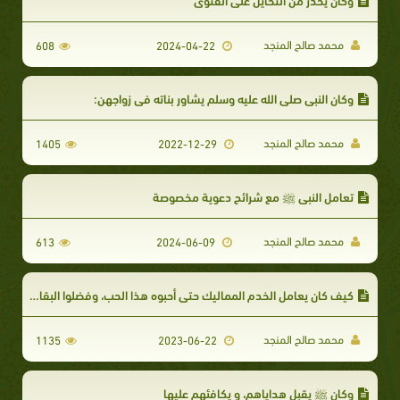
محمد صالح المنجد
608
2024-04-22
وكان النبي صلى الله عليه وسلم يشاور بناته في زواجهن:
محمد صالح المنجد
1405
2022-12-29
تعامل النبي ﷺ مع شرائح دعوية مخصوصة
محمد صالح المنجد
613
2024-06-09
كيف كان يعامل الخدم المماليك حتى أحبوه هذا الحب، وفضلوا البقاء معه على أهلهم وعشيرتهم؟
محمد صالح المنجد
1135
2023-06-22
وكان ﷺ يقبل هداياهم، و يكافئهم عليها