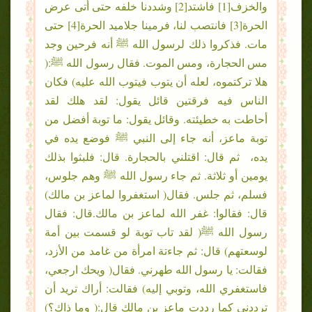
والخزف[1] فاشتد[2] وشددنا خلفه حتى أتى عرض
الحرة[3] فانتصب لنا، فرمينا جلاميد الحرة[4] حتى
مات. فذكروا ذلك لرسول الله ﷺ أنه فرحين وجد
مس الحجارة، ومس الموت. فقال رسول الله ﷺ:(
هلا تركتموه، لعله أن يتوب فيتوب الله عليه) فكان
الناس فيه فرقتين قائل يقول: لقد هلك لقد
أحاطت به خطيئته. وقائل يقول: ما توبة أفضل من
توبة ماعز، أنه جاء إلى النبي ﷺ فوضع يده في
يده، ثم قال: اقتلني بالحجارة. قال: فلبثوا بذلك
يومين أو ثلاثة. ثم جاء رسول الله ﷺ وهم جلوس،
فسلم، ثم جلس. فقال( استغفروا لماعز بن مالك)
قال: فقالوا: غفر الله لماعز بن مالك.قال: فقال
رسول الله ﷺ( لقد تاب توبة لو قسمت بين أمة
لوسعتهم) قال: ثم جاءتة امرأة من غامد من الأزد،
فقالت: يا رسول الله طهرني. فقال( ويحك ارجعي،
فاستغفري الله، وتوبي إليه) فقالت: أراك تريد أن
ترددني كما رددت ماعز بن مالك قال:( وما ذاك؟)