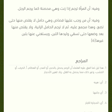
وفيه: أن المرأة ترجم إذا زنت وهي محصنة كما يرجم الرجل.
وفيه: أن من وجب عليها قصاص وهي حامل لا يقتص منها حتى
تضع، وهذا مجمع عليه، ثم لا ترجم الحامل الزانية، ولا يقتص منها
بعد وضعها حتى تسقي وليدها اللبن، ويستغني عنها بلبن
غيرها[6]
المراجع
هذا ليل لما اتفق عليه العلماء أن الرجم يحصل بالحجر، أو المدر، أو العظام، أ, الخرف، أو
الخشب، وغير ذلك مما يحصل به القتل، ولا تتعين الأحجار
أي: هربه
أي جانبها
أي: الحجارة الكبار