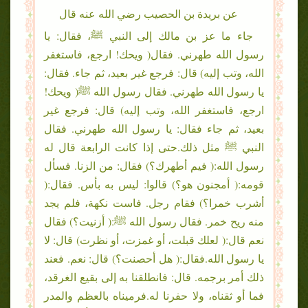
عن بريدة بن الحصيب رضي الله عنه قال
جاء ما عز بن مالك إلى النبي ﷺ، فقال: يا
رسول الله طهرني. فقال( ويحك! ارجع، فاستغفر
الله، وتب إليه) قال: فرجع غير بعيد، ثم جاء. فقال:
يا رسول الله طهرني. فقال رسول الله ﷺ( ويحك!
ارجع، فاستغفر الله، وتب إليه) قال: فرجع غير
بعيد، ثم جاء فقال: يا رسول الله طهرني. فقال
النبي ﷺ مثل ذلك.حتى إذا كانت الرابعة قال له
رسول الله:( فيم أطهرك؟) فقال: من الزنا. فسأل
قومه:( أمجنون هو؟) قالوا: ليس به بأس. فقال:(
أشرب خمرا؟) فقام رجل. فاست نكهة، فلم يجد
منه ريح خمر. فقال رسول الله ﷺ:( أزنيت؟) فقال
نعم قال:( لعلك قبلت، أو غمزت، أو نظرت) قال: لا
يا رسول الله.فقال:( هل أحصنت؟) قال: نعم. فعند
ذلك أمر برجمه. قال: فانطلقنا به إلى بقيع الغرقد،
فما أو ثقناه، ولا حفرنا له.فرميناه بالعظم والمدر