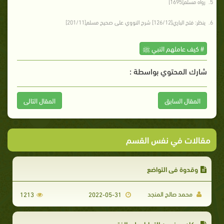
رواه مسلم[1695]
ينظر: فتح الباري[126/12] شرح النووي على صحيح مسلم[201/11]
# كيف عاملهم النبي ﷺ
شارك المحتوي بواسطة :
المقال السابق
المقال التالى
مقالات في نفس القسم
وقدوة في التواضع
محمد صالح المنجد
1213
2022-05-31
وكان يحذر من التحايل على الفتوى