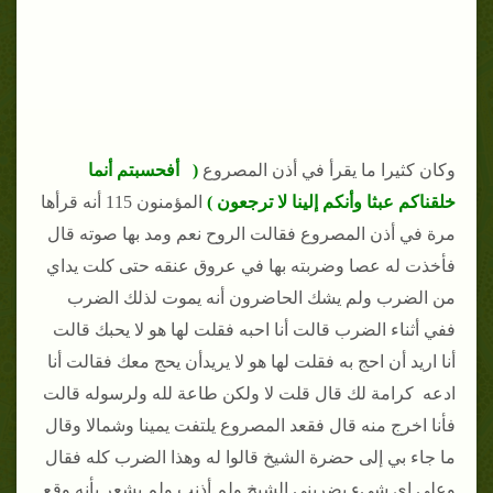
وكان كثيرا ما يقرأ في أذن المصروع
( أفحسبتم أنما
خلقناكم عبثا وأنكم إلينا لا ترجعون )
المؤمنون 115 أنه قرأها
مرة في أذن المصروع فقالت الروح نعم ومد بها صوته قال
فأخذت له عصا وضربته بها في عروق عنقه حتى كلت يداي
من الضرب ولم يشك الحاضرون أنه يموت لذلك الضرب
ففي أثناء الضرب قالت أنا احبه فقلت لها هو لا يحبك قالت
أنا اريد أن احج به فقلت لها هو لا يريدأن يحج معك فقالت أنا
ادعه كرامة لك قال قلت لا ولكن طاعة لله ولرسوله قالت
فأنا اخرج منه قال فقعد المصروع يلتفت يمينا وشمالا وقال
ما جاء بي إلى حضرة الشيخ قالوا له وهذا الضرب كله فقال
وعلى اي شيء يضربني الشيخ ولم أذنب ولم يشعر بأنه وقع