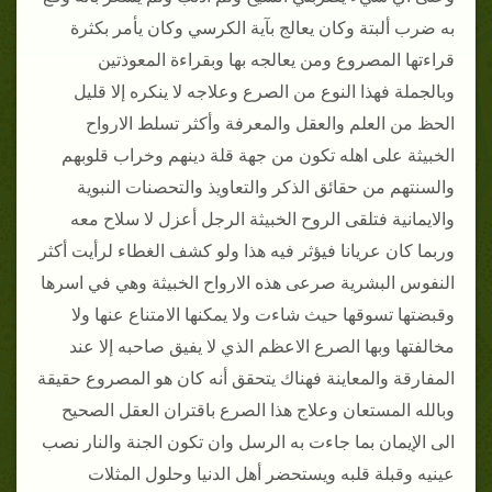
به ضرب ألبتة وكان يعالج بآية الكرسي وكان يأمر بكثرة
قراءتها المصروع ومن يعالجه بها وبقراءة المعوذتين
وبالجملة فهذا النوع من الصرع وعلاجه لا ينكره إلا قليل
الحظ من العلم والعقل والمعرفة وأكثر تسلط الارواح
الخبيثة على اهله تكون من جهة قلة دينهم وخراب قلوبهم
والسنتهم من حقائق الذكر والتعاويذ والتحصنات النبوية
والايمانية فتلقى الروح الخبيثة الرجل أعزل لا سلاح معه
وربما كان عريانا فيؤثر فيه هذا ولو كشف الغطاء لرأيت أكثر
النفوس البشرية صرعى هذه الارواح الخبيثة وهي في اسرها
وقبضتها تسوقها حيث شاءت ولا يمكنها الامتناع عنها ولا
مخالفتها وبها الصرع الاعظم الذي لا يفيق صاحبه إلا عند
المفارقة والمعاينة فهناك يتحقق أنه كان هو المصروع حقيقة
وبالله المستعان وعلاج هذا الصرع باقتران العقل الصحيح
الى الإيمان بما جاءت به الرسل وان تكون الجنة والنار نصب
عينيه وقبلة قلبه ويستحضر أهل الدنيا وحلول المثلات