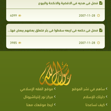
فصل في هديه في الاقضية والانكحة والبيوع
4099
2007-11-28
فصل في حكمه في اربعه سقطوا في بئر فتعلق بعضهم ببعض فهلكوا
3985
2007-11-28
ساهم في نشر الموقع
موقع الفقه الإسلامي
دليلك للإسلام
مركز نور إنترناشيونال
كيف تساعدنا
اربط موقعك معنا