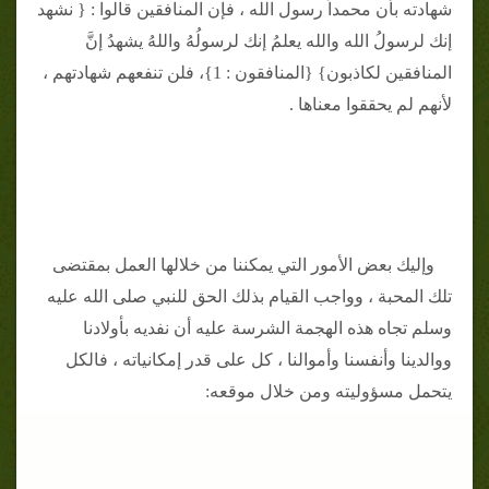
شهادته بأن محمداً رسول الله ، فإن المنافقين قالوا : { نشهد
إنك لرسولُ الله والله يعلمُ إنك لرسولُهُ واللهُ يشهدُ إنَّ
المنافقين لكاذبون} {المنافقون : 1}، فلن تنفعهم شهادتهم ،
لأنهم لم يحققوا معناها .
وإليك بعض الأمور التي يمكننا من خلالها العمل بمقتضى
تلك المحبة ، وواجب القيام بذلك الحق للنبي صلى الله عليه
وسلم تجاه هذه الهجمة الشرسة عليه أن نفديه بأولادنا
ووالدينا وأنفسنا وأموالنا ، كل على قدر إمكانياته ، فالكل
يتحمل مسؤوليته ومن خلال موقعه: