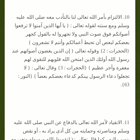
10. الالتزام بأمر الله تعالى لنا بالتأدب معه صلى الله عليه
وسلم ومع سنته لقوله تعالى : { يا أيها الذين آمنوا لا ترفعوا
أصواتكم فوق صوت النبي ولا تجهروا له بالقول كجهر
بعضكم لبعض أن تحبط أعمالكم وأنتم لا تشعرون }
{الحجرات : 2} وقوله تعالى { إن الذين يغضون أصواتهم عند
رسول الله أولئك الذين امتحن الله قلوبهم للتقوى لهم
مغفرة وأجر عظيم } {الحجرات : 3} وقال تعالى : { لا
تجعلوا دعاء الرسول بينكم كدعاء بعضكم بعضاً } {النور :
63}.
11. الانقياد لأمر الله تعالى بالدفاع عن النبي صلى الله عليه
وسلم ومناصرته وحمايته من كل أذى يراد به ، أو نقص
ينسب إليه ، كما قال تعالى : ( لتؤمنوا بالله ورسوله وتعزروه