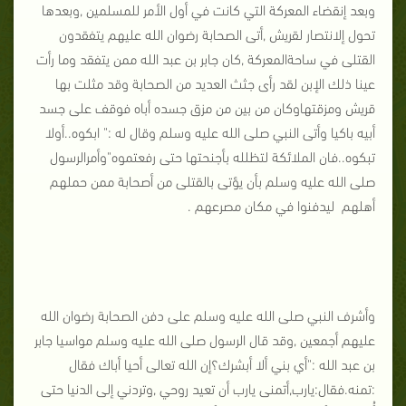
وبعد إنقضاء المعركة التي كانت في أول الأمر للمسلمين ,وبعدها
تحول إلانتصار لقريش ,أتى الصحابة رضوان الله عليهم يتفقدون
القتلى في ساحةالمعركة ,كان جابر بن عبد الله ممن يتفقد وما رأت
عينا ذلك الإبن لقد رأى جثث العديد من الصحابة وقد مثلت بها
قريش ومزقتهاوكان من بين من مزق جسده أباه فوقف على جسد
أبيه باكيا وأتى النبي صلى الله عليه وسلم وقال له :" ابكوه..أولا
تبكوه..فان الملائكة لتظلله بأجنحتها حتى رفعتموه"وأمرالرسول
صلى الله عليه وسلم بأن يؤتى بالقتلى من أصحابة ممن حملهم
أهلهم ليدفنوا في مكان مصرعهم .
وأشرف النبي صلى الله عليه وسلم على دفن الصحابة رضوان الله
عليهم أجمعين ,وقد قال الرسول صلى الله عليه وسلم مواسيا جابر
بن عبد الله :"أي بني ألا أبشرك؟إن الله تعالى أحيا أباك فقال
:تمنه.فقال:يارب,أتمنى يارب أن تعيد روحي ,وتردني إلى الدنيا حتى