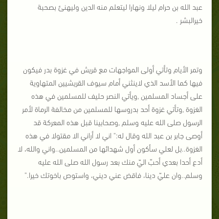
عبد الله بن حرام ليلا ونهارا ليتعلم منه الدين وليهنئ بصحبة
خيرالبشر .
وتمر الأيام وتأتي أولى المواجهات مع قريش في غزوة بدر فيكون
فيها كما الأسد الذي لاينثني أمام سيوف القريشيين المتهاوية
على أجساد المسلمين ,ويأتي النصر حليف للمسلمين في هذه
الغزوة ,وتأتي غزوة أحد بدروسها للمسلمين من مخالفة الرماة لأمر
الرسول صلى الله عليه وسلم ,وصحابينا قبل هذه المعركة قد
أوصى جابر بن عبد الله وقال له:" اني لا أراني الا مقتولا في هذه
الغزوة..بل لعلي سأكون أول شهدائها من المسلمين..واني والله، لا
أدع أحدا بعدي أحبّ اليّ منك بعد رسول الله صلى الله عليه
وسلم..وان عليّ دينا، فاقض عني ديني، واستوص باخوتك خيرا."