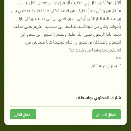
أُقتل مرة أخرى.قال:إني قضيت أنهم إليها لايرجعون .قال: يا رب
فأبلغ من ورائي بما أعطيتنا من نعمة.فكان هذا العزاء للصحابي جابر
بن عبد الله البار الذي أوفى الدين لعلي بن أبي طالب ,وكان بارا
بأخواته وكان من خيرةالصحابة,لنعد إلى صحابينا الكريم ففي ساعة
دفنه نادا الرسول صلى الله عليه وسلم :"انظروا إلى عمرو ابن
الجموح وعبدالله بن عمرو بن حرام فإنهما كانا متحابين في
الدنيا,فإجمعوهما في قبر واحد".
==
*السير لإبن هشام
شارك المحتوي بواسطة :
المقال السابق
المقال التالى