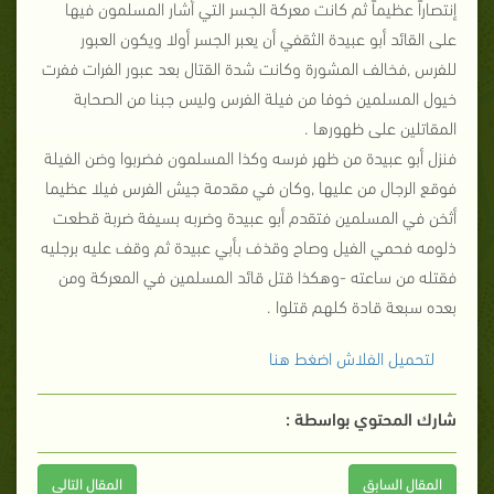
إنتصاراً عظيماً ثم كانت معركة الجسر التي أشار المسلمون فيها
على القائد أبو عبيدة الثقفي أن يعبر الجسر أولا ويكون العبور
للفرس ,فخالف المشورة وكانت شدة القتال بعد عبور الفرات ففرت
خيول المسلمين خوفا من فيلة الفرس وليس جبنا من الصحابة
المقاتلين على ظهورها .
فنزل أبو عبيدة من ظهر فرسه وكذا المسلمون فضربوا وضن الفيلة
فوقع الرجال من عليها ,وكان في مقدمة جيش الفرس فيلا عظيما
أثخن في المسلمين فتقدم أبو عبيدة وضربه بسيفة ضربة قطعت
ذلومه فحمي الفيل وصاح وقذف بأبي عبيدة ثم وقف عليه برجليه
فقتله من ساعته -وهكذا قتل قائد المسلمين في المعركة ومن
بعده سبعة قادة كلهم قتلوا .
لتحميل الفلاش اضغط هنا
شارك المحتوي بواسطة :
المقال السابق
المقال التالى