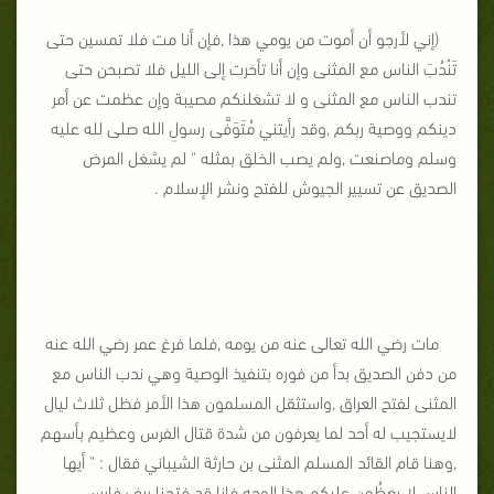
(إني لأرجو أن أموت من يومي هذا ,فإن أنا مت فلا تمسين حتى
تَنْدُبَ الناس مع المثنى وإن أنا تأخرت إلى الليل فلا تصبحن حتى
تندب الناس مع المثنى و لا تشغلنكم مصيبة وإن عظمت عن أمر
دينكم ووصية ربكم ,وقد رأيتني مُتَوَفَّى رسولِ الله صلى لله عليه
وسلم وماصنعت ,ولم يصب الخلق بمثله " لم يشغل المرض
الصديق عن تسيير الجيوش للفتح ونشر الإسلام .
مات رضي الله تعالى عنه من يومه ,فلما فرغ عمر رضي الله عنه
من دفن الصديق بدأ من فوره بتنفيذ الوصية وهي ندب الناس مع
المثنى لفتح العراق ,واستثقل المسلمون هذا الأمر فظل ثلاث ليال
لايستجيب له أحد لما يعرفون من شدة قتال الفرس وعظيم بأسهم
,وهنا قام القائد المسلم المثنى بن حارثة الشيباني فقال : " أيها
الناس لا يعظُمن عليكم هذا الوجه فإنا قد فتحنا ريف فارس