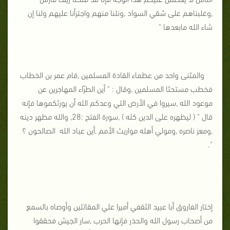
,وغلبناهم على شقي السواد ,ونلنا منهم واجترأنا عليهم ولنا إن
شاء الله مابعدها "
والمثنى واحد من عظماء القادة المسلمين ,قام عمر بن الخطاب
فخطب مستحثا المسلمين ,وقال : " أين الطرّاء المهاجرين عن
موعود الله ,سيروا في الأرض التي وعدكم الله أن يورثكموها فإنه
قال " ( ليظهره على الدين كله ) ,سورة الفتح :28, والله مظهر دينه
,ومعز ناصره ,ومولي أهله مواريث الأمم ,أين عباد الله الصالحون ؟
".
إختار الفاروق أبا عبيد الثقفي أميرا علي المقاتلين وأوصاه بالسمع
من أصحاب رسول الله والحذر فإنها الحرب ,سار الجيش فحققوا