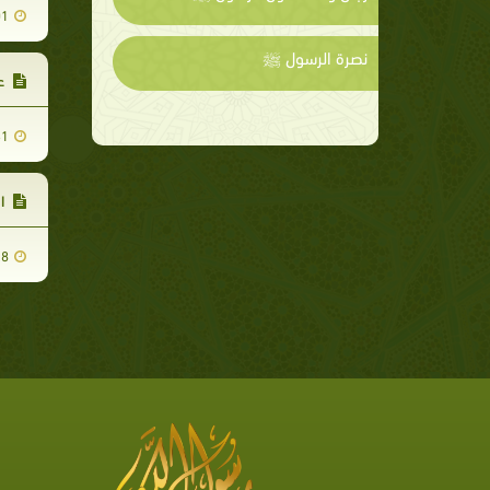
01
نصرة الرسول ﷺ
ع
31
ال
28