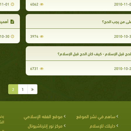
11-01
4062
2010-11-
لى من يجب الحج؟
أهمية
10-30
3974
2010-10-
حج قبل الإسلام - كيف كان الحج قبل الإسلام؟
6731
2010-10-
2
1
ساهم في نشر الموقع
موقع الفقه الإسلامي
يحق
الش
دليلك للإسلام
مركز نور إنترناشيونال
الم