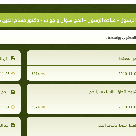
الرسول
-
عبادة الرسول
- الحج سؤال و جواب - دكتور حسام الدين 
لمحتوي بواسطة :
ج المعتدة
إذن ال
11-03
3574
2010-11-
وط تتعلق بالنساء فى الحج
الحج ع
11-01
3374
2010-11-
لعقل شرط لوجوب الحج
حج ال