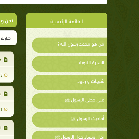
نحن و 
القائمة الرئيسية
شارك ا
من هو محمد رسول الله؟
ح
السيرة النبوية
03
شبهات و ردود
شر
على خطى الرسول ﷺ
01
أحاديث الرسول ﷺ
ا
رجال ونساء حول الرسول ﷺ