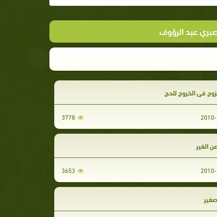
صبري عبد الرؤوف
زوج فى الخروج للحج
3778
2010-
ن الغير
3653
2010-
صغير