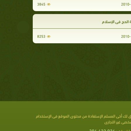
3845
2010-
 الحج فى الإسلام
8253
2010-
 لك أخى المسلم الإستفادة من محتوى الموقع فى الإستخدام
خصى غير التجارى
394,422,936
شاهدات :