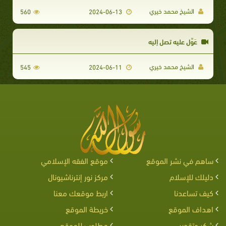
الشيخ محمد خيري
560
2024-06-13
عَوِّل عليه تصل إليه
الشيخ محمد خيري
545
2024-06-11
ساهم في نشر الموقع
موقع الفقه الإسلامي
دليلك للإسلام
مركز نور إنترناشيونال
كيف تساعدنا
اربط موقعك معنا
اهداف الموقع
خريطة الموقع
شكر وتقدير
مطلوب للموقع