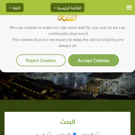
القائمة الرئيسية
اللغة
We use cookies to make our site work well for you and so we can
continually improve it.
The cookies that are necessary to keep the site functioning are
always on
وَ فَدَيْنَاهُ بذِبْحَ عَظيم
Reject Cookies
Accept Cookies
البحث
العنوان
المحتوى
قسم