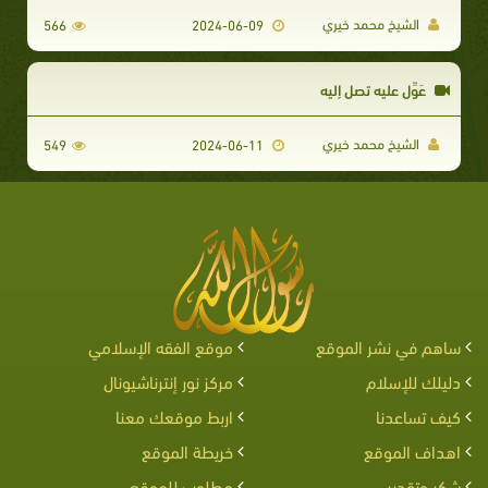
الشيخ محمد خيري
566
2024-06-09
عَوِّل عليه تصل إليه
الشيخ محمد خيري
549
2024-06-11
ساهم في نشر الموقع
موقع الفقه الإسلامي
دليلك للإسلام
مركز نور إنترناشيونال
كيف تساعدنا
اربط موقعك معنا
اهداف الموقع
خريطة الموقع
شكر وتقدير
مطلوب للموقع