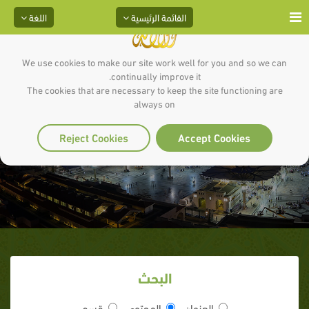
القائمة الرئيسية
اللغة
We use cookies to make our site work well for you and so we can
continually improve it.
The cookies that are necessary to keep the site functioning are
always on
كيف لا تشتاق ؟!
Reject Cookies
Accept Cookies
البحث
العنوان
المحتوى
قسم