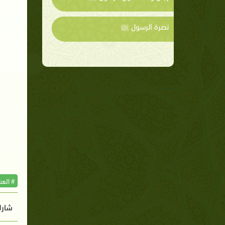
نصرة الرسول ﷺ
# الع
شارك