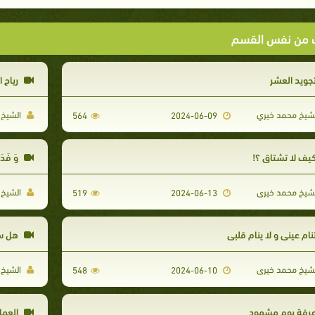
ت من نفس القسم
جويد العشر
رياح 
شيخ محمد خيري
الشيخ 
564
2024-06-09
يف لا تشتاق ؟!
وَ فَدَي
شيخ محمد خيرى
الشيخ 
519
2024-06-13
نام عينى و لا ينام قلبى
هل ست
شيخ محمد خيرى
الشيخ 
548
2024-06-10
رفة يوم مشهود
العمل