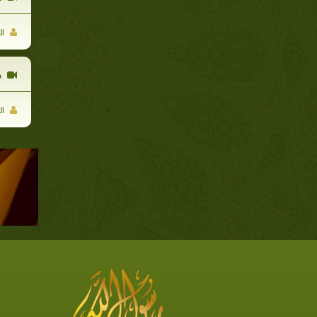
ال
ج
ال