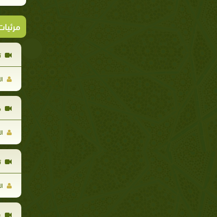
مرئيا
ت
ال
ك
ال
ت
ال
ع