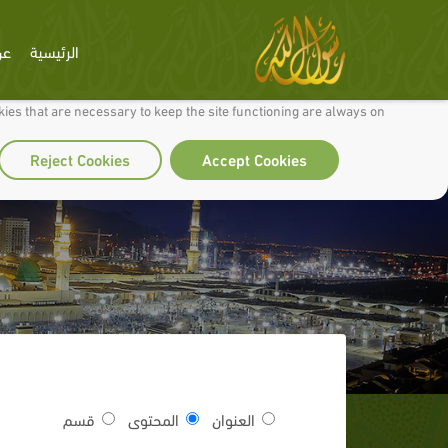
الرئيسية
عن
 to make our site work well for you and so we can continually improve it.
ies that are necessary to keep the site functioning are always on
Reject Cookies
Accept Cookies
العنوان
المحتوى
قسم