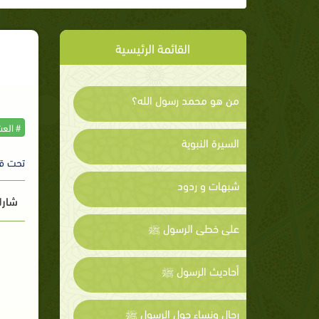
القائمة الرئيسية
من هو محمد رسول الله؟
# الع
السيرة النبوية
تحت ق
شبهات و ردود
شارك
على خطى الرسول ﷺ
أحاديث الرسول ﷺ
رجال ونساء حول الرسول ﷺ