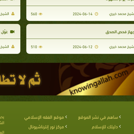
شيخ محمد خيري
الشيخ 
560
2024-06-14
هاز فحص الصدق
عَوِّل
شيخ محمد خيري
الشيخ 
510
2024-06-12
ساهم في نشر الموقع
موقع الفقه الإسلامي
يحق
الش
دليلك للإسلام
مركز نور إنترناشيونال
الم