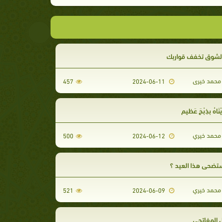
الشوق تخفف قواربك
محمد خيرى
457
2024-06-11
ْنَاهُ بذِبْحَ عَظيم
محمد خيري
500
2024-06-12
ضحي هذا العيد ؟
محمد خيري
521
2024-06-09
 المفاتحي