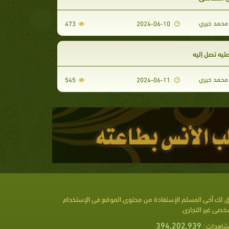
محمد خيري
473
2024-06-10
 عليه تصل إليه
محمد خيري
545
2024-06-11
 لك أخى المسلم الإستفادة من محتوى الموقع فى الإستخدام
خصى غير التجارى
394,202,939
شاهدات :