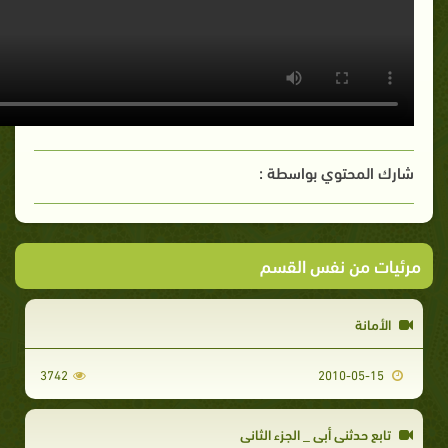
شارك المحتوي بواسطة :
مرئيات من نفس القسم
الأمانة
3742
2010-05-15
تابع حدثنى أبى _ الجزء الثاني