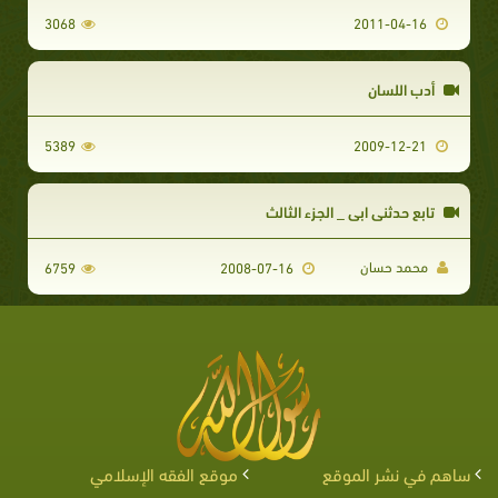
3068
2011-04-16
أدب اللسان
5389
2009-12-21
تابع حدثني ابي _ الجزء الثالث
محمد حسان
6759
2008-07-16
ساهم في نشر الموقع
موقع الفقه الإسلامي