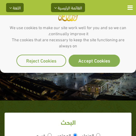
القائمة الرئيسية
اللغة
We use cookies to make our site work well for you and so we can
continually improve it.
The cookies that are necessary to keep the site functioning are
always on
الحلقة 3 (جبريل يسأل)
Reject Cookies
Accept Cookies
البحث
العنوان
المحتوى
قسم