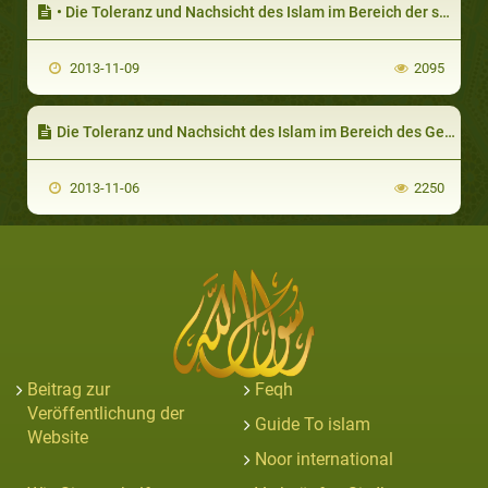
• Die Toleranz und Nachsicht des Islam im Bereich der sozialen Pflichtabgabe (Zakat)
2013-11-09
2095
Die Toleranz und Nachsicht des Islam im Bereich des Gebets
2013-11-06
2250
Beitrag zur
Feqh
Veröffentlichung der
Guide To islam
Website
Noor international