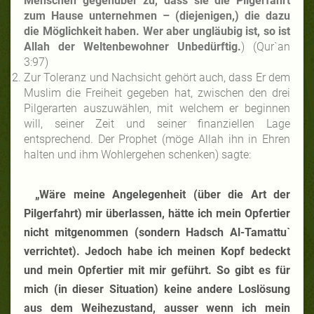
Menschen gegenüber zu, dass sie die Pilgerfahrt
zum Hause unternehmen – (diejenigen,) die dazu
die Möglichkeit haben. Wer aber ungläubig ist, so ist
Allah der Weltenbewohner Unbedürftig.
) (Qur`an
3:97)
Zur Toleranz und Nachsicht gehört auch, dass Er dem
Muslim die Freiheit gegeben hat, zwischen den drei
Pilgerarten auszuwählen, mit welchem er beginnen
will, seiner Zeit und seiner finanziellen Lage
entsprechend. Der Prophet (möge Allah ihn in Ehren
halten und ihm Wohlergehen schenken) sagte:
„Wäre meine Angelegenheit (über die Art der
Pilgerfahrt) mir überlassen, hätte ich mein Opfertier
nicht mitgenommen (sondern Hadsch Al-Tamattu`
verrichtet). Jedoch habe ich meinen Kopf bedeckt
und mein Opfertier mit mir geführt. So gibt es für
mich (in dieser Situation) keine andere Loslösung
aus dem Weihezustand, ausser wenn ich mein